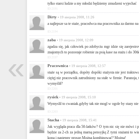
tylko starsi ludzie a my młodzi będziemy zmudzeni wyjechać
ID:2191
Dirty
• 19 sierpnia 2008, 11:26
a najlepsze sa te staże, pracodwca ma pracownika za darmo 
ID:2194
zaba
• 19 sierpnia 2008, 12:09
zgadza się, jak człowiek po zdobyciu mgr idzie się zarejestro
znajomych to pozostaje robienie za psią kase na stażu i do 30
«
ID:2197
Pracownica
• 19 sierpnia 2008, 12:57
staże są w porządku, dopóty dopóki stażysta nie jest trakt
ciężęj niz pracownik zatrudniony na stałe w firmie. Paranoja,
wymyślił?
ID:2201
rysiek
• 19 sierpnia 2008, 15:10
Wymyslil to cwaniak.gdyby tak nie mogl w ogole by stazy nie
ID:2203
Stacha
• 19 sierpnia 2008, 15:41
Jak wygląda praca dla 50-latków? O tym nic się nie mówi i p
będzie za 2-ch za jedną marną pensyjkę.Z tymi stażami to wiel
kopa i następny proszę.Można kombinować? Można!