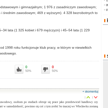
1
0
 podstawowym i gimnazjalnym; 1 976 z zasadniczym zawodowym;
0
m i średnim zawodowym; 469 z wyższym). 4 328 bezrobotnych to
34 lata (1 325 kobiet i 679 mężczyzn) i 45–54 lata (1 229
od 1998 roku funkcjonuje klub pracy, w którym w niewielkich
zawodowego.
0
0
50%
50%
+ skomentuj
1
1
 zawodowy, osobom po studiach oferuje się prace jako przedstwiciel handlowy czy
tart w samodzielność, powinno się coś z tym zrobić bo inaczej we Włocławku zostaną