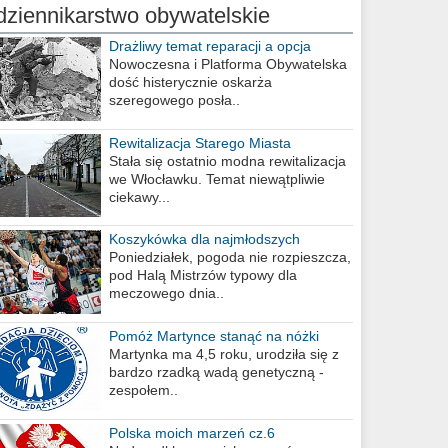
dziennikarstwo obywatelskie
Drażliwy temat reparacji a opcja
berlińska
Nowoczesna i Platforma Obywatelska
dość histerycznie oskarża
szeregowego posła..
Rewitalizacja Starego Miasta
Stała się ostatnio modna rewitalizacja
we Włocławku. Temat niewątpliwie
ciekawy...
Koszykówka dla najmłodszych
Poniedziałek, pogoda nie rozpieszcza,
pod Halą Mistrzów typowy dla
meczowego dnia..
Pomóż Martynce stanąć na nóżki
Martynka ma 4,5 roku, urodziła się z
bardzo rzadką wadą genetyczną -
zespołem..
Polska moich marzeń cz.6