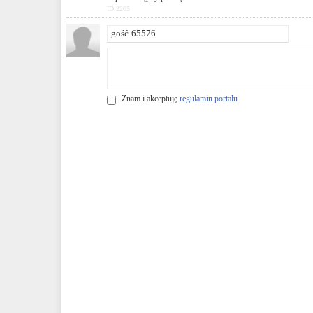
ID:2205
Znam i akceptuję
regulamin portalu