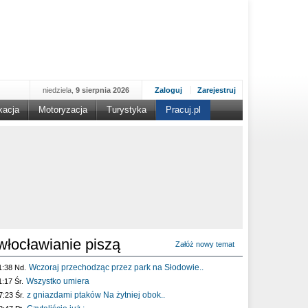
niedziela,
9 sierpnia 2026
Zaloguj
Zarejestruj
kacja
Motoryzacja
Turystyka
Pracuj.pl
włocławianie piszą
Załóż nowy temat
Wczoraj przechodząc przez park na Słodowie..
1:38 Nd.
Wszystko umiera
1:17 Śr.
z gniazdami ptaków Na żytniej obok..
7:23 Śr.