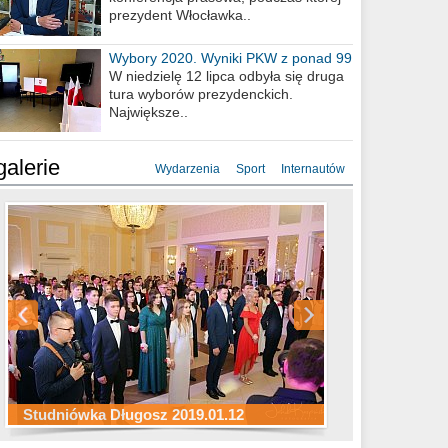
prezydent Włocławka..
Wybory 2020. Wyniki PKW z ponad 99
procent obwodów
W niedzielę 12 lipca odbyła się druga
tura wyborów prezydenckich.
Największe..
galerie
Wydarzenia
Sport
Internautów
Studniówka ZS Ekonomicznych
Studniówka Kopernik 2019.01.11
Studniówka LMK 2019.01.05
2019.01.05
Studniówka Długosz 2019.01.12
ZS Budowlanych 2019.01.12
Studniówka LZK 2019.01.11