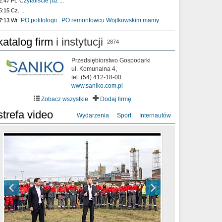
Czytaliście już :..
2:47 Pt.
..
5:15 Cz.
PO politologii . PO remontowcu Wojtkowskim mamy..
7:13 Wt.
katalog firm
i instytucji
2874
Przedsiębiorstwo Gospodarki
ul. Komunalna 4,
tel. (54) 412-18-00
www.saniko.com.pl
Zobacz wszystkie
Dodaj firmę
strefa video
Wydarzenia
Sport
Internautów
sixf33t .Last Year DRONE FOOTAGE
XXIII Sesja Rady Miasta Włocławek VIII
Ni To Ponk - W oczach mamy strach
Włocławek
kadencji w dniu 09.06.2020 r.