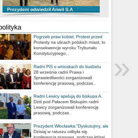
TOP 10 przechwytów Anwilu Włocławek
TOP 5 rzutów Anwilu Włocławek w BCL
Prezydent odwiedził Anwil S.A
w EBL w sezonie 2019/2020
w sezonie 2019/2020
polityka
Pogrzeb praw kobiet. Protest przed
biurem poselskim PiS
Protesty na ulicach polskich miast, to
konsekwencje wyroku Trybunału
»
Konstytucyjnego,..
Radni PiS o wnioskach do budżetu
miasta na 2021 rok
28 września radni Prawa i
Sprawiedliwości zorganizowali
konferencję prasową, podczas..
Radni Lewicy apelują do biskupa A.
Wiesława Meringa
Dziś pod Pałacem Biskupim radni
Lewicy zorganizowali konferencję
prasową, podczas..
Prezydent Włocławka:"Dyskutujmy, ale
nie obrażajmy się”
Dzisiaj w ratuszu odbyła się
konferencja prasowa, podczas której