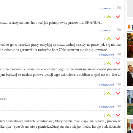
odpowiedz
1
1
na stażu, a stazysta musi harować jak pelnoprawny pracownik. SKANDAL
odpowiedz
1
1
wać to go w urzędzie pracy odsyłają na staże, żadnej szansy na prace, jak się nie ma
tki siedzenie na garnuszku u rodziców bo z 700zł samemu nie da się utrzymać
odpowiedz
1
1
owany jak pracownik. sama doświadczyłam tego, że na stażu musiałam często pracować
 tym bardziej ze miałam połowe pensji tego człowieka, a robiłam więcej niz on. Kto to
odpowiedz
1
1
 bylo.
odpowiedz
1
1
isze.Pracodawca potrzebuje"tłumoka", który będzie miał klapki na oczach , pracować
ka lipa - sposób na łatwe pieniądze.Stażysta stara się jak może, haruje i tak dostanie