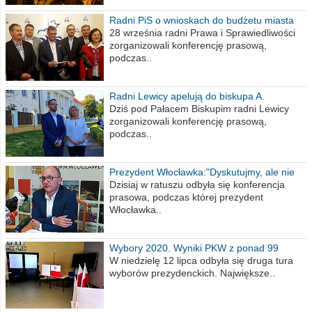
Radni PiS o wnioskach do budżetu miasta
na 2021 rok
28 września radni Prawa i Sprawiedliwości
zorganizowali konferencję prasową,
podczas..
Radni Lewicy apelują do biskupa A.
Wiesława Meringa
Dziś pod Pałacem Biskupim radni Lewicy
zorganizowali konferencję prasową,
podczas..
Prezydent Włocławka:"Dyskutujmy, ale nie
obrażajmy się”
Dzisiaj w ratuszu odbyła się konferencja
prasowa, podczas której prezydent
Włocławka..
Wybory 2020. Wyniki PKW z ponad 99
procent obwodów
W niedzielę 12 lipca odbyła się druga tura
wyborów prezydenckich. Największe..