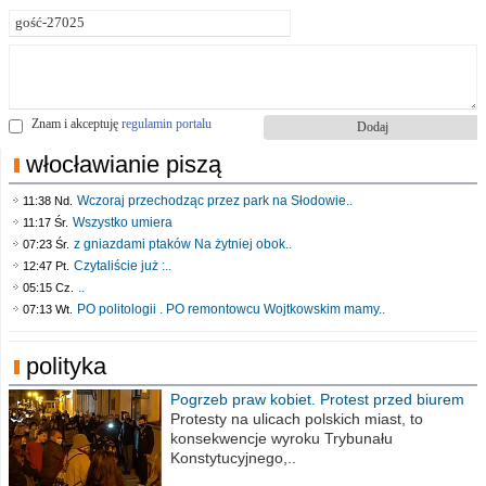
Znam i akceptuję
regulamin portalu
włocławianie piszą
Wczoraj przechodząc przez park na Słodowie..
11:38 Nd.
Wszystko umiera
11:17 Śr.
z gniazdami ptaków Na żytniej obok..
07:23 Śr.
Czytaliście już :..
12:47 Pt.
..
05:15 Cz.
PO politologii . PO remontowcu Wojtkowskim mamy..
07:13 Wt.
polityka
Pogrzeb praw kobiet. Protest przed biurem
poselskim PiS
Protesty na ulicach polskich miast, to
konsekwencje wyroku Trybunału
Konstytucyjnego,..