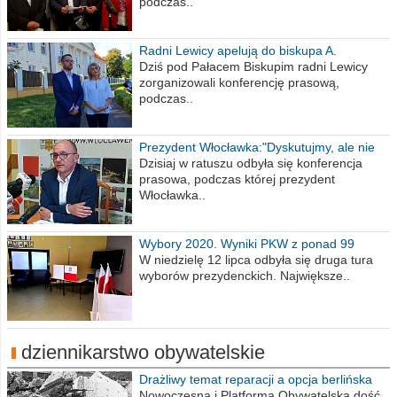
podczas..
Radni Lewicy apelują do biskupa A.
Wiesława Meringa
Dziś pod Pałacem Biskupim radni Lewicy
zorganizowali konferencję prasową,
podczas..
Prezydent Włocławka:"Dyskutujmy, ale nie
obrażajmy się”
Dzisiaj w ratuszu odbyła się konferencja
prasowa, podczas której prezydent
Włocławka..
Wybory 2020. Wyniki PKW z ponad 99
procent obwodów
W niedzielę 12 lipca odbyła się druga tura
wyborów prezydenckich. Największe..
dziennikarstwo obywatelskie
Drażliwy temat reparacji a opcja berlińska
Nowoczesna i Platforma Obywatelska dość