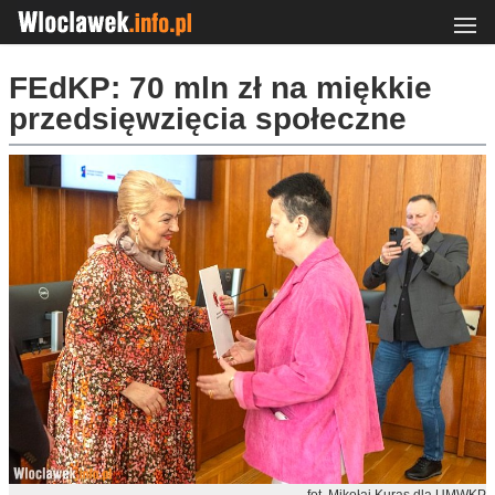
FEdKP: 70 mln zł na miękkie
przedsięwzięcia społeczne
fot. Mikołaj Kuras dla UMWKP