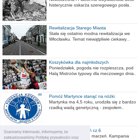
histerycznie oskarża szeregowego posła..
Rewitalizacja Starego Miasta
Stała się ostatnio modna rewitalizacja we
Włocławku. Temat niewątpliwie ciekawy...
Koszykówka dla najmłodszych
Poniedziałek, pogoda nie rozpieszcza, pod
Halą Mistrzów typowy dla meczowego dnia..
Pomóż Martynce stanąć na nóżki
Martynka ma 4,5 roku, urodziła się z bardzo
rzadką wadą genetyczną - zespołem..
Polska moich marzeń cz.6
Szanowny Internauto, informujemy, że
Nadszedł kres moich marzeń. Kampania
zaktualizowaliśmy Politykę prywatności oraz