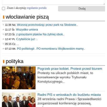
Znam i akceptuję
regulamin portalu
włocławianie piszą
Wczoraj przechodząc przez park na Słodowie..
11:38 Nd.
Wszystko umiera
11:17 Śr.
z gniazdami ptaków Na żytniej obok..
07:23 Śr.
Czytaliście już :..
12:47 Pt.
..
05:15 Cz.
PO politologii . PO remontowcu Wojtkowskim mamy..
07:13 Wt.
polityka
Pogrzeb praw kobiet. Protest przed biurem
poselskim PiS
Protesty na ulicach polskich miast, to
konsekwencje wyroku Trybunału
Konstytucyjnego,..
Radni PiS o wnioskach do budżetu miasta
na 2021 rok
28 września radni Prawa i Sprawiedliwości
zorganizowali konferencję prasową,