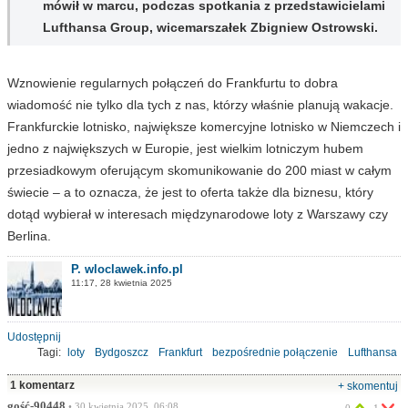
mówił w marcu, podczas spotkania z przedstawicielami
Lufthansa Group, wicemarszałek Zbigniew Ostrowski.
Wznowienie regularnych połączeń do Frankfurtu to dobra
wiadomość nie tylko dla tych z nas, którzy właśnie planują wakacje.
Frankfurckie lotnisko, największe komercyjne lotnisko w Niemczech i
jedno z największych w Europie, jest wielkim lotniczym hubem
przesiadkowym oferującym skomunikowanie do 200 miast w całym
świecie – a to oznacza, że jest to oferta także dla biznesu, który
dotąd wybierał w interesach międzynarodowe loty z Warszawy czy
Berlina.
P. wloclawek.info.pl
11:17, 28 kwietnia 2025
Udostępnij
Tagi:
loty
Bydgoszcz
Frankfurt
bezpośrednie połączenie
Lufthansa
1 komentarz
+ skomentuj
gość-90448
• 30 kwietnia 2025, 06:08
0
1