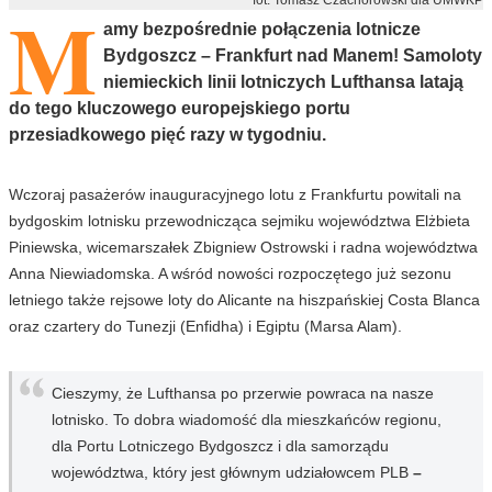
M
amy bezpośrednie połączenia lotnicze
Bydgoszcz – Frankfurt nad Manem! Samoloty
niemieckich linii lotniczych Lufthansa latają
do tego kluczowego europejskiego portu
przesiadkowego pięć razy w tygodniu.
Wczoraj pasażerów inauguracyjnego lotu z Frankfurtu powitali na
bydgoskim lotnisku przewodnicząca sejmiku województwa Elżbieta
Piniewska, wicemarszałek Zbigniew Ostrowski i radna województwa
Anna Niewiadomska. A wśród nowości rozpoczętego już sezonu
letniego także rejsowe loty do Alicante na hiszpańskiej Costa Blanca
oraz czartery do Tunezji (Enfidha) i Egiptu (Marsa Alam).
Cieszymy, że Lufthansa po przerwie powraca na nasze
lotnisko. To dobra wiadomość dla mieszkańców regionu,
dla Portu Lotniczego Bydgoszcz i dla samorządu
województwa, który jest głównym udziałowcem PLB
–