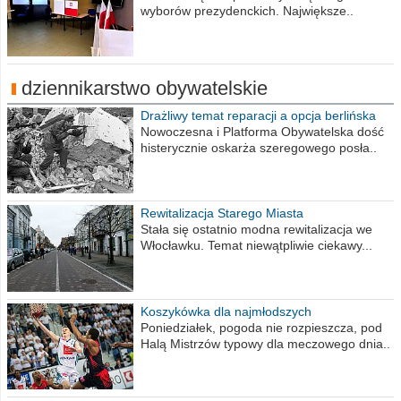
wyborów prezydenckich. Największe..
dziennikarstwo obywatelskie
Drażliwy temat reparacji a opcja berlińska
Nowoczesna i Platforma Obywatelska dość
histerycznie oskarża szeregowego posła..
Rewitalizacja Starego Miasta
Stała się ostatnio modna rewitalizacja we
Włocławku. Temat niewątpliwie ciekawy...
Koszykówka dla najmłodszych
Poniedziałek, pogoda nie rozpieszcza, pod
Halą Mistrzów typowy dla meczowego dnia..