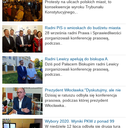
poselskim PiS
Protesty na ulicach polskich miast, to
konsekwencje wyroku Trybunału
Konstytucyjnego,..
Radni PiS o wnioskach do budżetu miasta
na 2021 rok
28 września radni Prawa i Sprawiedliwości
zorganizowali konferencję prasową,
podczas..
Radni Lewicy apelują do biskupa A.
Wiesława Meringa
Dziś pod Pałacem Biskupim radni Lewicy
zorganizowali konferencję prasową,
podczas..
Prezydent Włocławka:"Dyskutujmy, ale nie
obrażajmy się”
Dzisiaj w ratuszu odbyła się konferencja
prasowa, podczas której prezydent
Włocławka..
Wybory 2020. Wyniki PKW z ponad 99
procent obwodów
W niedzielę 12 lipca odbyła się druga tura