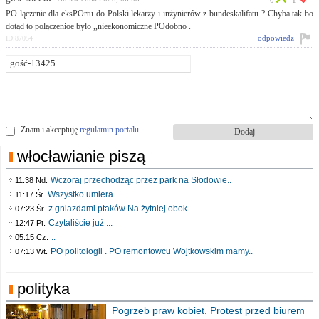
PO lączenie dla eksPOrtu do Polski lekarzy i inżynierów z bundeskalifatu ? Chyba tak bo
dotąd to polączenioe było ,,nieekonomiczne POdobno .
odpowiedz
ID:87054
Znam i akceptuję
regulamin portalu
włocławianie piszą
Wczoraj przechodząc przez park na Słodowie..
11:38 Nd.
Wszystko umiera
11:17 Śr.
z gniazdami ptaków Na żytniej obok..
07:23 Śr.
Czytaliście już :..
12:47 Pt.
..
05:15 Cz.
PO politologii . PO remontowcu Wojtkowskim mamy..
07:13 Wt.
polityka
Pogrzeb praw kobiet. Protest przed biurem