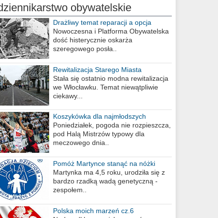
dziennikarstwo obywatelskie
Drażliwy temat reparacji a opcja
berlińska
Nowoczesna i Platforma Obywatelska
dość histerycznie oskarża
szeregowego posła..
Rewitalizacja Starego Miasta
Stała się ostatnio modna rewitalizacja
we Włocławku. Temat niewątpliwie
ciekawy...
Koszykówka dla najmłodszych
Poniedziałek, pogoda nie rozpieszcza,
pod Halą Mistrzów typowy dla
meczowego dnia..
Pomóż Martynce stanąć na nóżki
Martynka ma 4,5 roku, urodziła się z
bardzo rzadką wadą genetyczną -
zespołem..
Polska moich marzeń cz.6