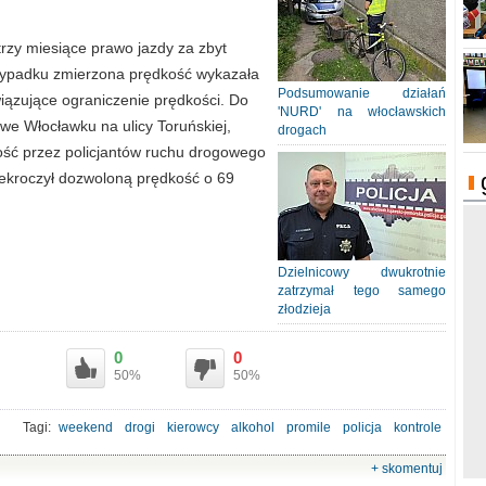
trzy miesiące prawo jazdy za zbyt
ypadku zmierzona prędkość wykazała
Podsumowanie działań
iązujące ograniczenie prędkości. Do
'NURD' na włocławskich
we Włocławku na ulicy Toruńskiej,
drogach
ość przez policjantów ruchu drogowego
ekroczył dozwoloną prędkość o 69
Dzielnicowy dwukrotnie
zatrzymał tego samego
złodzieja
0
0
50%
50%
Tagi:
weekend
drogi
kierowcy
alkohol
promile
policja
kontrole
+ skomentuj