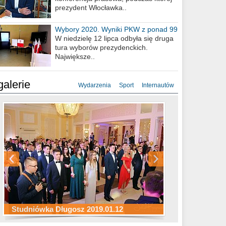
prezydent Włocławka..
Wybory 2020. Wyniki PKW z ponad 99
procent obwodów
W niedzielę 12 lipca odbyła się druga
tura wyborów prezydenckich.
Największe..
galerie
Wydarzenia
Sport
Internautów
Studniówka ZS Ekonomicznych
Studniówka Kopernik 2019.01.11
Studniówka LMK 2019.01.05
2019.01.05
Studniówka Długosz 2019.01.12
ZS Budowlanych 2019.01.12
Studniówka LZK 2019.01.11