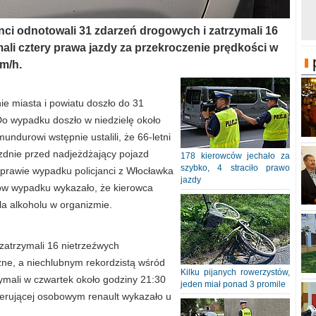
nci odnotowali 31 zdarzeń drogowych i zatrzymali 16
ali cztery prawa jazdy za przekroczenie prędkości w
m/h.
e miasta i powiatu doszło do 31
Do wypadku doszło w niedzielę około
undurowi wstępnie ustalili, że 66-letni
ezdnie przed nadjeżdżający pojazd
178 kierowców jechało za
szybko, 4 straciło prawo
 sprawie wypadku policjanci z Włocławka
jazdy
ów wypadku wykazało, że kierowca
ila alkoholu w organizmie.
atrzymali 16 nietrzeźwych
zne, a niechlubnym rekordzistą wśród
Kilku pijanych rowerzystów,
ymali w czwartek około godziny 21:30
jeden miał ponad 3 promile
kierującej osobowym renault wykazało u