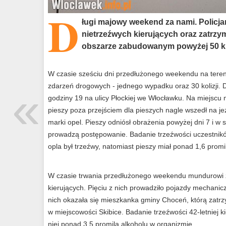
D
ługi majowy weekend za nami. Policja
nietrzeźwych kierujących oraz zatrzym
obszarze zabudowanym powyżej 50 k
W czasie sześciu dni przedłużonego weekendu na tereni
«
zdarzeń drogowych - jednego wypadku oraz 30 kolizji. 
godziny 19 na ulicy Płockiej we Włocławku. Na miejscu m
pieszy poza przejściem dla pieszych nagle wszedł na j
marki opel. Pieszy odniósł obrażenia powyżej dni 7 i w
prowadzą postępowanie. Badanie trzeźwości uczestnik
opla był trzeźwy, natomiast pieszy miał ponad 1,6 prom
W czasie trwania przedłużonego weekendu mundurowi z
kierujących. Pięciu z nich prowadziło pojazdy mechanic
nich okazała się mieszkanka gminy Choceń, którą zatrz
w miejscowości Skibice. Badanie trzeźwości 42-letniej 
niej ponad 3,5 promila alkoholu w organizmie.