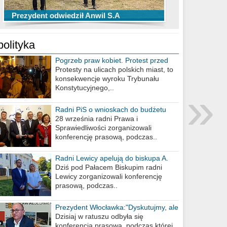
TOP 10 przechwytów Anwilu Włocławek
TOP 5 rzutów Anwilu Włocławek w BCL
Prezydent odwiedził Anwil S.A
w EBL w sezonie 2019/2020
w sezonie 2019/2020
polityka
Pogrzeb praw kobiet. Protest przed
biurem poselskim PiS
Protesty na ulicach polskich miast, to
konsekwencje wyroku Trybunału
»
Konstytucyjnego,..
Radni PiS o wnioskach do budżetu
miasta na 2021 rok
28 września radni Prawa i
Sprawiedliwości zorganizowali
konferencję prasową, podczas..
Radni Lewicy apelują do biskupa A.
Wiesława Meringa
Dziś pod Pałacem Biskupim radni
Lewicy zorganizowali konferencję
prasową, podczas..
Prezydent Włocławka:"Dyskutujmy, ale
nie obrażajmy się”
Dzisiaj w ratuszu odbyła się
konferencja prasowa, podczas której