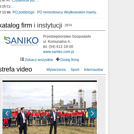
Czytaliście już :..
2:47 Pt.
..
5:15 Cz.
PO politologii . PO remontowcu Wojtkowskim mamy..
7:13 Wt.
katalog firm
i instytucji
2874
Przedsiębiorstwo Gospodarki
ul. Komunalna 4,
tel. (54) 412-18-00
www.saniko.com.pl
Zobacz wszystkie
Dodaj firmę
strefa video
Wydarzenia
Sport
Internautów
sixf33t .Last Year DRONE FOOTAGE
XXIII Sesja Rady Miasta Włocławek VIII
Ni To Ponk - W oczach mamy strach
Włocławek
kadencji w dniu 09.06.2020 r.