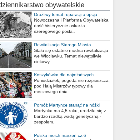
dziennikarstwo obywatelskie
Drażliwy temat reparacji a opcja
berlińska
Nowoczesna i Platforma Obywatelska
dość histerycznie oskarża
szeregowego posła..
Rewitalizacja Starego Miasta
Stała się ostatnio modna rewitalizacja
we Włocławku. Temat niewątpliwie
ciekawy...
Koszykówka dla najmłodszych
Poniedziałek, pogoda nie rozpieszcza,
pod Halą Mistrzów typowy dla
meczowego dnia..
Pomóż Martynce stanąć na nóżki
Martynka ma 4,5 roku, urodziła się z
bardzo rzadką wadą genetyczną -
zespołem..
Polska moich marzeń cz.6