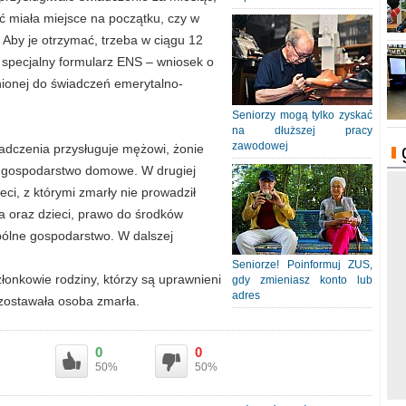
rć miała miejsce na początku, czy w
 Aby je otrzymać, trzeba w ciągu 12
 specjalny formularz ENS – wniosek o
ionej do świadczeń emerytalno-
Seniorzy mogą tylko zyskać
na dłuższej pracy
zawodowej
adczenia przysługuje mężowi, żonie
ne gospodarstwo domowe. W drugiej
ci, z którymi zmarły nie prowadził
oraz dzieci, prawo do środków
pólne gospodarstwo. W dalszej
Seniorze! Poinformuj ZUS,
łonkowie rodziny, którzy są uprawnieni
gdy zmieniasz konto lub
adres
ozostawała osoba zmarła.
0
0
50%
50%