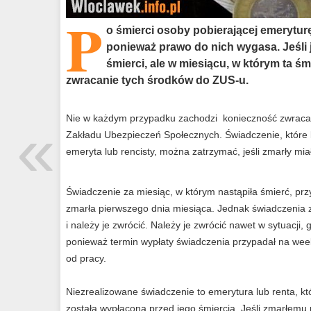
P
o śmierci osoby pobierającej emerytur
ponieważ prawo do nich wygasa. Jeśli 
śmierci, ale w miesiącu, w którym ta śm
zwracanie tych środków do ZUS-u.
«
Nie w każdym przypadku zachodzi konieczność zwracan
Zakładu Ubezpieczeń Społecznych. Świadczenie, które l
emeryta lub rencisty, można zatrzymać, jeśli zmarły mia
Świadczenie za miesiąc, w którym nastąpiła śmierć, prz
zmarła pierwszego dnia miesiąca. Jednak świadczenia za
i należy je zwrócić. Należy je zwrócić nawet w sytuacji,
ponieważ termin wypłaty świadczenia przypadał na wee
od pracy.
Niezrealizowane świadczenie to emerytura lub renta, kt
została wypłacona przed jego śmiercią. Jeśli zmarłemu 