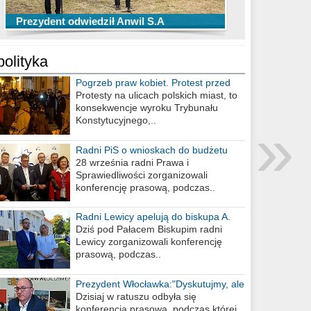
TOP 10 przechwytów Anwilu Włocławek
TOP 5 rzutów Anwilu Włocławek w BCL
Prezydent odwiedził Anwil S.A
w EBL w sezonie 2019/2020
w sezonie 2019/2020
polityka
Pogrzeb praw kobiet. Protest przed
biurem poselskim PiS
Protesty na ulicach polskich miast, to
konsekwencje wyroku Trybunału
»
Konstytucyjnego,..
Radni PiS o wnioskach do budżetu
miasta na 2021 rok
28 września radni Prawa i
Sprawiedliwości zorganizowali
konferencję prasową, podczas..
Radni Lewicy apelują do biskupa A.
Wiesława Meringa
Dziś pod Pałacem Biskupim radni
Lewicy zorganizowali konferencję
prasową, podczas..
Prezydent Włocławka:"Dyskutujmy, ale
nie obrażajmy się”
Dzisiaj w ratuszu odbyła się
konferencja prasowa, podczas której