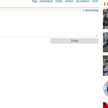
Tagi:
emerytura
renta
śmierć
po śmierci
ZUS
+ skomentuj