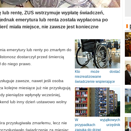
ę lub rentę, ZUS wstrzymuje wypłatę świadczeń,
jednak emerytura lub renta została wypłacona po
ierć miała miejsce, nie zawsze jest konieczne
ia emerytury lub renty po zmarłym do
istonosz dostarczył przed śmiercią
ł do niego prawo.
Kto może dostać
niezrealizowane
ysługuje zawsze, nawet jeśli osoba
świadczenie wspierające
 kolejne miesiące już nie przysługują
 gdy pieniądze wpłynęły wcześniej,
kend lub inny dzień ustawowo wolny
W wyjątkowych
óra przysługiwała zmarłemu, lecz nie
przypadkach urzędnik
przysługiwało świadczenie za miesiąc,
zapuka do drzwi