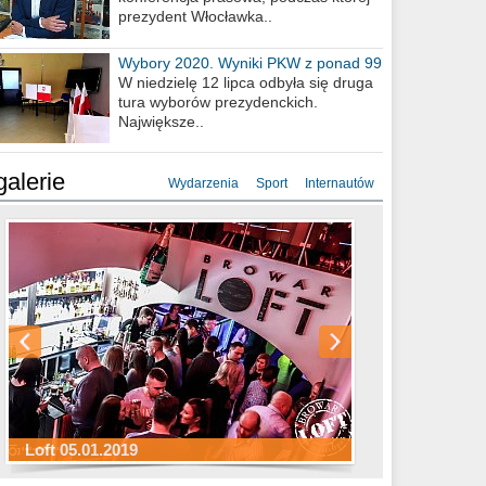
prezydent Włocławka..
Wybory 2020. Wyniki PKW z ponad 99
procent obwodów
W niedzielę 12 lipca odbyła się druga
tura wyborów prezydenckich.
Największe..
galerie
Wydarzenia
Sport
Internautów
Sylwester Hotel Młyn 31.12.2018
Sylwester Miejski 31.12.2018
Sylwester Loft 31.12.2018
Loft 05.01.2019
Sylwester Podgrodzie 31.12.2018
Sylwester Pensjonat Michelin 31.12.2018