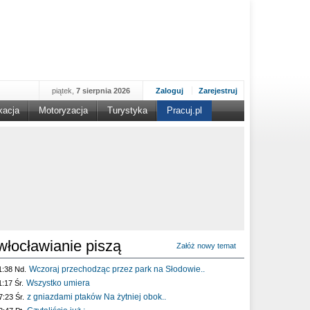
piątek,
7 sierpnia 2026
Zaloguj
Zarejestruj
kacja
Motoryzacja
Turystyka
Pracuj.pl
włocławianie piszą
Załóż nowy temat
Wczoraj przechodząc przez park na Słodowie..
1:38 Nd.
Wszystko umiera
1:17 Śr.
z gniazdami ptaków Na żytniej obok..
7:23 Śr.