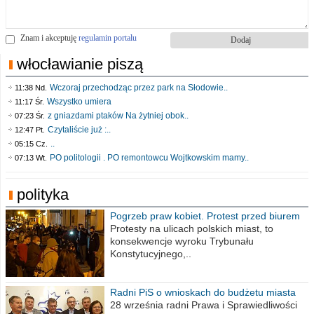
Znam i akceptuję
regulamin portalu
włocławianie piszą
Wczoraj przechodząc przez park na Słodowie..
11:38 Nd.
Wszystko umiera
11:17 Śr.
z gniazdami ptaków Na żytniej obok..
07:23 Śr.
Czytaliście już :..
12:47 Pt.
..
05:15 Cz.
PO politologii . PO remontowcu Wojtkowskim mamy..
07:13 Wt.
polityka
Pogrzeb praw kobiet. Protest przed biurem
poselskim PiS
Protesty na ulicach polskich miast, to
konsekwencje wyroku Trybunału
Konstytucyjnego,..
Radni PiS o wnioskach do budżetu miasta
na 2021 rok
28 września radni Prawa i Sprawiedliwości