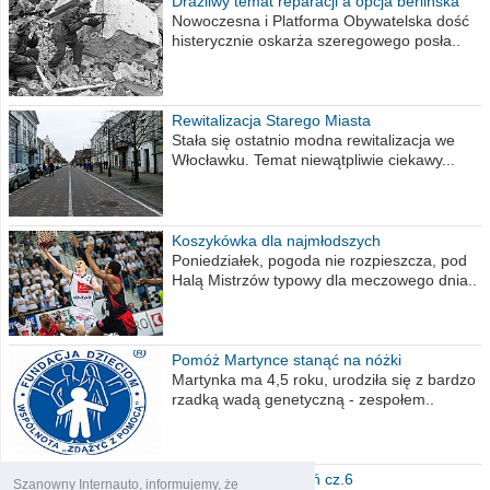
Drażliwy temat reparacji a opcja berlińska
Nowoczesna i Platforma Obywatelska dość
histerycznie oskarża szeregowego posła..
Rewitalizacja Starego Miasta
Stała się ostatnio modna rewitalizacja we
Włocławku. Temat niewątpliwie ciekawy...
Koszykówka dla najmłodszych
Poniedziałek, pogoda nie rozpieszcza, pod
Halą Mistrzów typowy dla meczowego dnia..
Pomóż Martynce stanąć na nóżki
Martynka ma 4,5 roku, urodziła się z bardzo
rzadką wadą genetyczną - zespołem..
Polska moich marzeń cz.6
Szanowny Internauto, informujemy, że