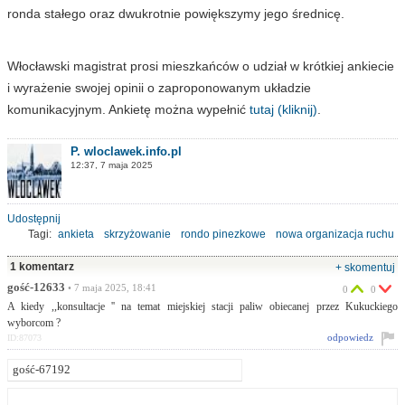
ronda stałego oraz dwukrotnie powiększymy jego średnicę.
Włocławski magistrat prosi mieszkańców o udział w krótkiej ankiecie
i wyrażenie swojej opinii o zaproponowanym układzie
komunikacyjnym. Ankietę można wypełnić
tutaj (kliknij)
.
P. wloclawek.info.pl
12:37, 7 maja 2025
Udostępnij
Tagi:
ankieta
skrzyżowanie
rondo pinezkowe
nowa organizacja ruchu
1 komentarz
+ skomentuj
gość-12633
• 7 maja 2025, 18:41
0
0
A kiedy ,,konsultacje '' na temat miejskiej stacji paliw obiecanej przez Kukuckiego
wyborcom ?
odpowiedz
ID:87073