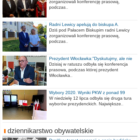
zorganizowali konferencję prasową,
podczas..
Radni Lewicy apelują do biskupa A.
Wiesława Meringa
Dziś pod Pałacem Biskupim radni Lewicy
zorganizowali konferencję prasową,
podczas..
Prezydent Włocławka:"Dyskutujmy, ale nie
obrażajmy się”
Dzisiaj w ratuszu odbyła się konferencja
prasowa, podczas której prezydent
Włocławka..
Wybory 2020. Wyniki PKW z ponad 99
procent obwodów
W niedzielę 12 lipca odbyła się druga tura
wyborów prezydenckich. Największe..
dziennikarstwo obywatelskie