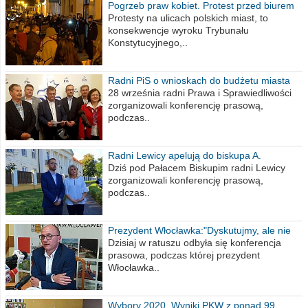
Pogrzeb praw kobiet. Protest przed biurem
poselskim PiS
Protesty na ulicach polskich miast, to
konsekwencje wyroku Trybunału
Konstytucyjnego,..
Radni PiS o wnioskach do budżetu miasta
na 2021 rok
28 września radni Prawa i Sprawiedliwości
zorganizowali konferencję prasową,
podczas..
Radni Lewicy apelują do biskupa A.
Wiesława Meringa
Dziś pod Pałacem Biskupim radni Lewicy
zorganizowali konferencję prasową,
podczas..
Prezydent Włocławka:"Dyskutujmy, ale nie
obrażajmy się”
Dzisiaj w ratuszu odbyła się konferencja
prasowa, podczas której prezydent
Włocławka..
Wybory 2020. Wyniki PKW z ponad 99