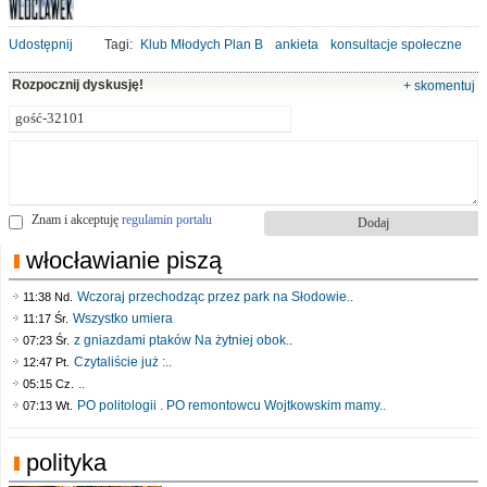
Udostępnij
Tagi:
Klub Młodych Plan B
ankieta
konsultacje społeczne
Rozpocznij dyskusję!
+ skomentuj
Znam i akceptuję
regulamin portalu
włocławianie piszą
Wczoraj przechodząc przez park na Słodowie..
11:38 Nd.
Wszystko umiera
11:17 Śr.
z gniazdami ptaków Na żytniej obok..
07:23 Śr.
Czytaliście już :..
12:47 Pt.
..
05:15 Cz.
PO politologii . PO remontowcu Wojtkowskim mamy..
07:13 Wt.
polityka