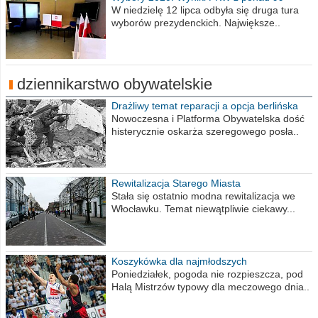
procent obwodów
W niedzielę 12 lipca odbyła się druga tura
wyborów prezydenckich. Największe..
dziennikarstwo obywatelskie
Drażliwy temat reparacji a opcja berlińska
Nowoczesna i Platforma Obywatelska dość
histerycznie oskarża szeregowego posła..
Rewitalizacja Starego Miasta
Stała się ostatnio modna rewitalizacja we
Włocławku. Temat niewątpliwie ciekawy...
Koszykówka dla najmłodszych
Poniedziałek, pogoda nie rozpieszcza, pod
Halą Mistrzów typowy dla meczowego dnia..