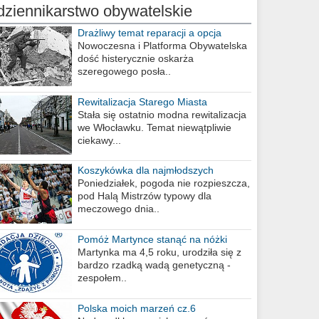
dziennikarstwo obywatelskie
Drażliwy temat reparacji a opcja
berlińska
Nowoczesna i Platforma Obywatelska
dość histerycznie oskarża
szeregowego posła..
Rewitalizacja Starego Miasta
Stała się ostatnio modna rewitalizacja
we Włocławku. Temat niewątpliwie
ciekawy...
Koszykówka dla najmłodszych
Poniedziałek, pogoda nie rozpieszcza,
pod Halą Mistrzów typowy dla
meczowego dnia..
Pomóż Martynce stanąć na nóżki
Martynka ma 4,5 roku, urodziła się z
bardzo rzadką wadą genetyczną -
zespołem..
Polska moich marzeń cz.6