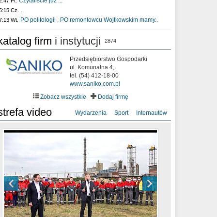
Czytaliście już :..
2:47 Pt.
..
5:15 Cz.
PO politologii . PO remontowcu Wojtkowskim mamy..
7:13 Wt.
katalog firm
i instytucji
2874
Przedsiębiorstwo Gospodarki
ul. Komunalna 4,
tel. (54) 412-18-00
www.saniko.com.pl
Zobacz wszystkie
Dodaj firmę
strefa video
Wydarzenia
Sport
Internautów
sixf33t .Last Year DRONE FOOTAGE
XXIII Sesja Rady Miasta Włocławek VIII
Ni To Ponk - W oczach mamy strach
Włocławek
kadencji w dniu 09.06.2020 r.