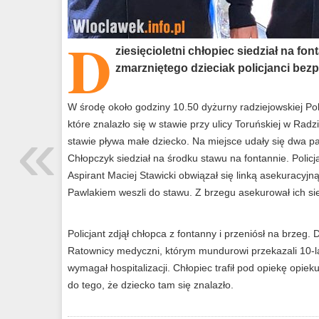
D
ziesięcioletni chłopiec siedział na f
zmarzniętego dzieciak policjanci bezp
W środę około godziny 10.50 dyżurny radziejowskiej Poli
«
które znalazło się w stawie przy ulicy Toruńskiej w Radz
stawie pływa małe dziecko. Na miejsce udały się dwa patr
Chłopczyk siedział na środku stawu na fontannie. Policja
Aspirant Maciej Stawicki obwiązał się linką asekuracyjn
Pawlakiem weszli do stawu. Z brzegu asekurował ich si
Policjant zdjął chłopca z fontanny i przeniósł na brzeg.
Ratownicy medyczni, którym mundurowi przekazali 10-latk
wymagał hospitalizacji. Chłopiec trafił pod opiekę opie
do tego, że dziecko tam się znalazło.