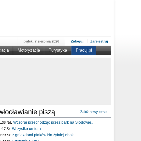
piątek,
7 sierpnia 2026
Zaloguj
Zarejestruj
kacja
Motoryzacja
Turystyka
Pracuj.pl
włocławianie piszą
Załóż nowy temat
Wczoraj przechodząc przez park na Słodowie..
1:38 Nd.
Wszystko umiera
1:17 Śr.
z gniazdami ptaków Na żytniej obok..
7:23 Śr.