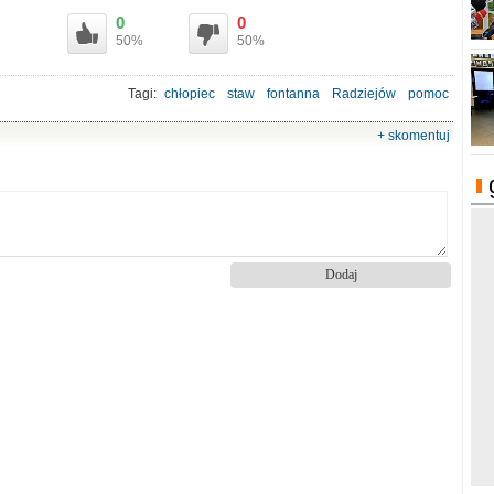
0
0
50%
50%
Tagi:
chłopiec
staw
fontanna
Radziejów
pomoc
+ skomentuj