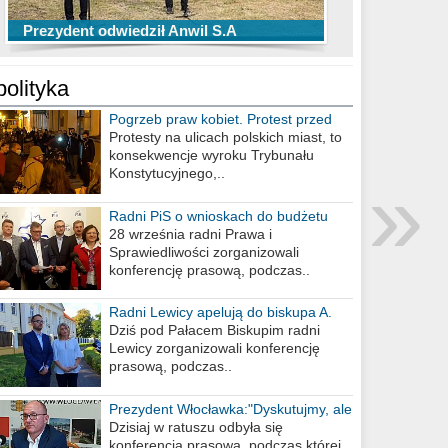
TOP 10 przechwytów Anwilu Włocławek
TOP 5 rzutów Anwilu Włocławek w BCL
Prezydent odwiedził Anwil S.A
w EBL w sezonie 2019/2020
w sezonie 2019/2020
polityka
Pogrzeb praw kobiet. Protest przed
biurem poselskim PiS
Protesty na ulicach polskich miast, to
konsekwencje wyroku Trybunału
»
Konstytucyjnego,..
Radni PiS o wnioskach do budżetu
miasta na 2021 rok
28 września radni Prawa i
Sprawiedliwości zorganizowali
konferencję prasową, podczas..
Radni Lewicy apelują do biskupa A.
Wiesława Meringa
Dziś pod Pałacem Biskupim radni
Lewicy zorganizowali konferencję
prasową, podczas..
Prezydent Włocławka:"Dyskutujmy, ale
nie obrażajmy się”
Dzisiaj w ratuszu odbyła się
konferencja prasowa, podczas której