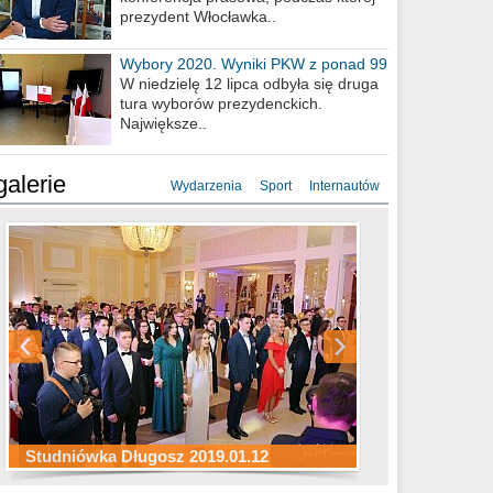
prezydent Włocławka..
Wybory 2020. Wyniki PKW z ponad 99
procent obwodów
W niedzielę 12 lipca odbyła się druga
tura wyborów prezydenckich.
Największe..
galerie
Wydarzenia
Sport
Internautów
Studniówka ZS Ekonomicznych
Studniówka Kopernik 2019.01.11
Studniówka LMK 2019.01.05
2019.01.05
Studniówka Długosz 2019.01.12
ZS Budowlanych 2019.01.12
Studniówka LZK 2019.01.11