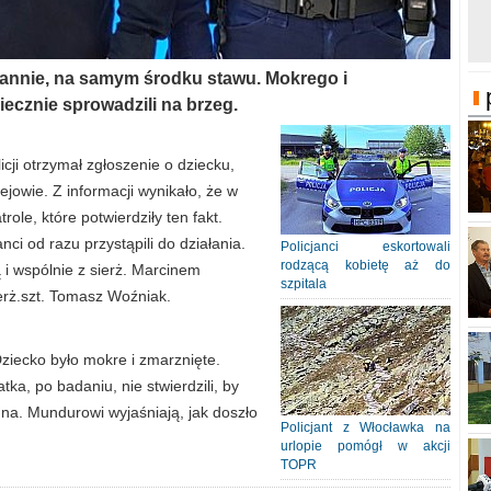
ontannie, na samym środku stawu. Mokrego i
iecznie sprowadzili na brzeg.
cji otrzymał zgłoszenie o dziecku,
iejowie. Z informacji wynikało, że w
ole, które potwierdziły ten fakt.
nci od razu przystąpili do działania.
Policjanci eskortowali
rodzącą kobietę aż do
ą i wspólnie z sierż. Marcinem
szpitala
erż.szt. Tomasz Woźniak.
 Dziecko było mokre i zmarznięte.
a, po badaniu, nie stwierdzili, by
kuna. Mundurowi wyjaśniają, jak doszło
Policjant z Włocławka na
urlopie pomógł w akcji
TOPR