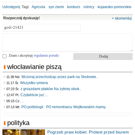
Udostępnij
Tagi:
Agricola
syn ziemi
konkurs
rolnicy
kujawsko-pomorskie
Rozpocznij dyskusję!
+ skomentuj
Znam i akceptuję
regulamin portalu
włocławianie piszą
Wczoraj przechodząc przez park na Słodowie..
11:38 Nd.
Wszystko umiera
11:17 Śr.
z gniazdami ptaków Na żytniej obok..
07:23 Śr.
Czytaliście już :..
12:47 Pt.
..
05:15 Cz.
PO politologii . PO remontowcu Wojtkowskim mamy..
07:13 Wt.
polityka
Pogrzeb praw kobiet. Protest przed biurem