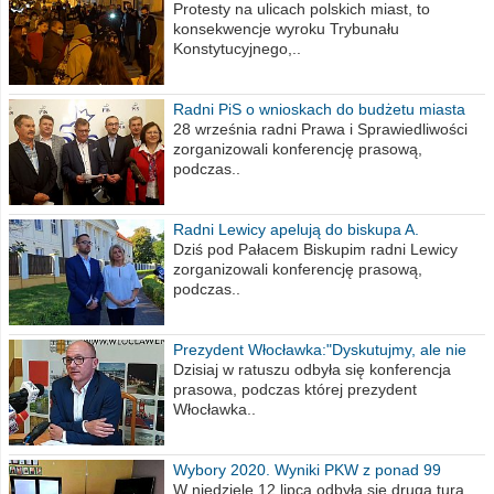
poselskim PiS
Protesty na ulicach polskich miast, to
konsekwencje wyroku Trybunału
Konstytucyjnego,..
Radni PiS o wnioskach do budżetu miasta
na 2021 rok
28 września radni Prawa i Sprawiedliwości
zorganizowali konferencję prasową,
podczas..
Radni Lewicy apelują do biskupa A.
Wiesława Meringa
Dziś pod Pałacem Biskupim radni Lewicy
zorganizowali konferencję prasową,
podczas..
Prezydent Włocławka:"Dyskutujmy, ale nie
obrażajmy się”
Dzisiaj w ratuszu odbyła się konferencja
prasowa, podczas której prezydent
Włocławka..
Wybory 2020. Wyniki PKW z ponad 99
procent obwodów
W niedzielę 12 lipca odbyła się druga tura