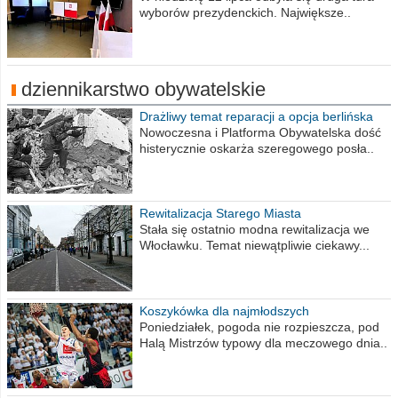
wyborów prezydenckich. Największe..
dziennikarstwo obywatelskie
Drażliwy temat reparacji a opcja berlińska
Nowoczesna i Platforma Obywatelska dość
histerycznie oskarża szeregowego posła..
Rewitalizacja Starego Miasta
Stała się ostatnio modna rewitalizacja we
Włocławku. Temat niewątpliwie ciekawy...
Koszykówka dla najmłodszych
Poniedziałek, pogoda nie rozpieszcza, pod
Halą Mistrzów typowy dla meczowego dnia..