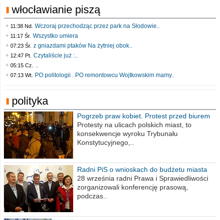
włocławianie piszą
Wczoraj przechodząc przez park na Słodowie..
11:38 Nd.
Wszystko umiera
11:17 Śr.
z gniazdami ptaków Na żytniej obok..
07:23 Śr.
Czytaliście już :..
12:47 Pt.
..
05:15 Cz.
PO politologii . PO remontowcu Wojtkowskim mamy..
07:13 Wt.
polityka
Pogrzeb praw kobiet. Protest przed biurem
poselskim PiS
Protesty na ulicach polskich miast, to
konsekwencje wyroku Trybunału
Konstytucyjnego,..
Radni PiS o wnioskach do budżetu miasta
na 2021 rok
28 września radni Prawa i Sprawiedliwości
zorganizowali konferencję prasową,
podczas..