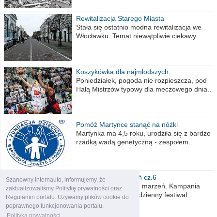
Rewitalizacja Starego Miasta
Stała się ostatnio modna rewitalizacja we
Włocławku. Temat niewątpliwie ciekawy...
Koszykówka dla najmłodszych
Poniedziałek, pogoda nie rozpieszcza, pod
Halą Mistrzów typowy dla meczowego dnia..
Pomóż Martynce stanąć na nóżki
Martynka ma 4,5 roku, urodziła się z bardzo
rzadką wadą genetyczną - zespołem..
Polska moich marzeń cz.6
Szanowny Internauto, informujemy, że
Nadszedł kres moich marzeń. Kampania
zaktualizowaliśmy Politykę prywatności oraz
wyborcza czyli niecodzienny festiwal
Regulamin portalu. Używamy plików cookie do
obietnic,..
poprawnego funkcjonowania portalu.
Polityka prywatności