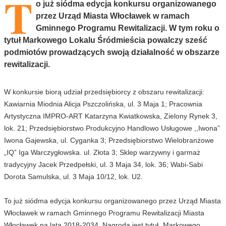
T
o już siódma edycja konkursu organizowanego
przez Urząd Miasta Włocławek w ramach
Gminnego Programu Rewitalizacji. W tym roku o
tytuł Markowego Lokalu Śródmieścia powalczy sześć
podmiotów prowadzących swoją działalność w obszarze
rewitalizacji.
W konkursie biorą udział przedsiębiorcy z obszaru rewitalizacji:
Kawiarnia Miodnia Alicja Pszczolińska, ul. 3 Maja 1; Pracownia
Artystyczna IMPRO-ART Katarzyna Kwiatkowska, Zielony Rynek 3,
lok. 21; Przedsiębiorstwo Produkcyjno Handlowo Usługowe ,,Iwona”
Iwona Gajewska, ul. Cyganka 3; Przedsiębiorstwo Wielobranżowe
„IQ” Iga Warczygłowska. ul. Złota 3; Sklep warzywny i garmaż
tradycyjny Jacek Przedpełski, ul. 3 Maja 34, lok. 36; Wabi-Sabi
Dorota Samulska, ul. 3 Maja 10/12, lok. U2.
To już siódma edycja konkursu organizowanego przez Urząd Miasta
Włocławek w ramach Gminnego Programu Rewitalizacji Miasta
Włocławek na lata 2018-2034. Nagrodą jest tytuł „Markowego