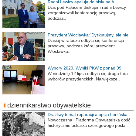
Radni Lewicy apelują do biskupa A.
Wiesława Meringa
Dziś pod Pałacem Biskupim radni Lewicy
zorganizowali konferencję prasową,
podczas..
Prezydent Włocławka:"Dyskutujmy, ale nie
obrażajmy się”
Dzisiaj w ratuszu odbyła się konferencja
prasowa, podczas której prezydent
Włocławka..
Wybory 2020. Wyniki PKW z ponad 99
procent obwodów
W niedzielę 12 lipca odbyła się druga tura
wyborów prezydenckich. Największe..
dziennikarstwo obywatelskie
Drażliwy temat reparacji a opcja berlińska
Nowoczesna i Platforma Obywatelska dość
histerycznie oskarża szeregowego posła..