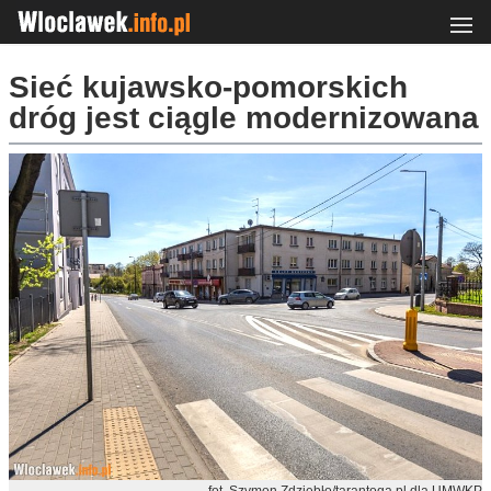
Sieć kujawsko-pomorskich
dróg jest ciągle modernizowana
fot. Szymon Zdziebło/tarantoga.pl dla UMWKP