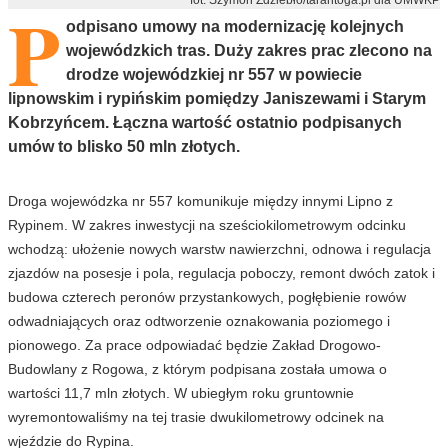
P
odpisano umowy na modernizację kolejnych
wojewódzkich tras. Duży zakres prac zlecono na
drodze wojewódzkiej nr 557 w powiecie
lipnowskim i rypińskim pomiędzy Janiszewami i Starym
Kobrzyńcem. Łączna wartość ostatnio podpisanych
umów to blisko 50 mln złotych.
Droga wojewódzka nr 557 komunikuje między innymi Lipno z
Rypinem. W zakres inwestycji na sześciokilometrowym odcinku
wchodzą: ułożenie nowych warstw nawierzchni, odnowa i regulacja
zjazdów na posesje i pola, regulacja poboczy, remont dwóch zatok i
budowa czterech peronów przystankowych, pogłębienie rowów
odwadniających oraz odtworzenie oznakowania poziomego i
pionowego. Za prace odpowiadać będzie Zakład Drogowo-
Budowlany z Rogowa, z którym podpisana została umowa o
wartości 11,7 mln złotych. W ubiegłym roku gruntownie
wyremontowaliśmy na tej trasie dwukilometrowy odcinek na
wjeździe do Rypina.