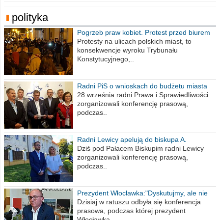
polityka
Pogrzeb praw kobiet. Protest przed biurem
poselskim PiS
Protesty na ulicach polskich miast, to
konsekwencje wyroku Trybunału
Konstytucyjnego,..
Radni PiS o wnioskach do budżetu miasta
na 2021 rok
28 września radni Prawa i Sprawiedliwości
zorganizowali konferencję prasową,
podczas..
Radni Lewicy apelują do biskupa A.
Wiesława Meringa
Dziś pod Pałacem Biskupim radni Lewicy
zorganizowali konferencję prasową,
podczas..
Prezydent Włocławka:"Dyskutujmy, ale nie
obrażajmy się”
Dzisiaj w ratuszu odbyła się konferencja
prasowa, podczas której prezydent
Włocławka..