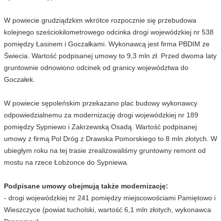
W powiecie grudziądzkim wkrótce rozpocznie się przebudowa
kolejnego sześciokilometrowego odcinka drogi wojewódzkiej nr 538
pomiędzy Łasinem i Goczałkami. Wykonawcą jest firma PBDIM ze
Świecia. Wartość podpisanej umowy to 9,3 mln zł. Przed dwoma laty
gruntownie odnowiono odcinek od granicy województwa do
Goczałek.
W powiecie sępoleńskim przekazano plac budowy wykonawcy
odpowiedzialnemu za modernizację drogi wojewódzkiej nr 189
pomiędzy Sypniewo i Zakrzewską Osadą. Wartość podpisanej
umowy z firmą Pol Dróg z Drawska Pomorskiego to 8 mln złotych. W
ubiegłym roku na tej trasie zrealizowaliśmy gruntowny remont od
mostu na rzece Łobżonce do Sypniewa.
Podpisane umowy obejmują także modernizację:
- drogi wojewódzkiej nr 241 pomiędzy miejscowościami Pamiętowo i
Wieszczyce (powiat tucholski, wartość 6,1 mln złotych, wykonawca