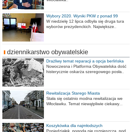
Wybory 2020. Wyniki PKW z ponad 99
procent obwodów
W niedzielę 12 lipca odbyła się druga tura
wyborów prezydenckich. Największe..
dziennikarstwo obywatelskie
Drażliwy temat reparacji a opcja berlińska
Nowoczesna i Platforma Obywatelska dość
histerycznie oskarża szeregowego posła..
Rewitalizacja Starego Miasta
Stała się ostatnio modna rewitalizacja we
Włocławku. Temat niewątpliwie ciekawy...
Koszykówka dla najmłodszych
Poniedziałek, pogoda nie rozpieszcza, pod