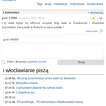
Tagi:
drogi
inwestycje
rozbudowa
przebudowa
fundusz rozwoju dróg
województwo
1 komentarz
+ skomentuj
gość-13080
• 6 czerwca 2025, 06:04
0
0
Czy nadal będzie się odbywać zwęzanie dróg made in Trzaskowski i obsadzanie
przystanków trawą made in Kukucki za nasze podatki ?
odpowiedz
ID:87142
Znam i akceptuję
regulamin portalu
włocławianie piszą
Wczoraj przechodząc przez park na Słodowie..
11:38 Nd.
Wszystko umiera
11:17 Śr.
z gniazdami ptaków Na żytniej obok..
07:23 Śr.
Czytaliście już :..
12:47 Pt.
..
05:15 Cz.
PO politologii . PO remontowcu Wojtkowskim mamy..
07:13 Wt.