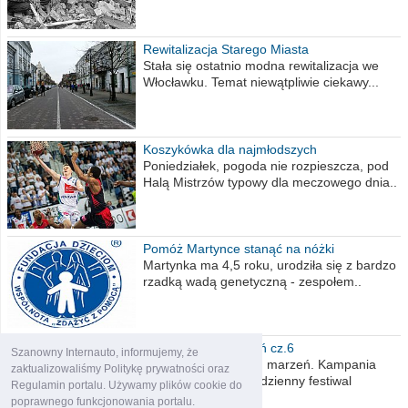
Rewitalizacja Starego Miasta
Stała się ostatnio modna rewitalizacja we
Włocławku. Temat niewątpliwie ciekawy...
Koszykówka dla najmłodszych
Poniedziałek, pogoda nie rozpieszcza, pod
Halą Mistrzów typowy dla meczowego dnia..
Pomóż Martynce stanąć na nóżki
Martynka ma 4,5 roku, urodziła się z bardzo
rzadką wadą genetyczną - zespołem..
Polska moich marzeń cz.6
Szanowny Internauto, informujemy, że
Nadszedł kres moich marzeń. Kampania
zaktualizowaliśmy Politykę prywatności oraz
wyborcza czyli niecodzienny festiwal
Regulamin portalu. Używamy plików cookie do
obietnic,..
poprawnego funkcjonowania portalu.