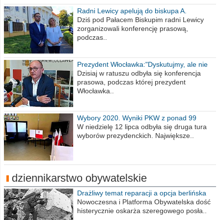
Radni Lewicy apelują do biskupa A.
Wiesława Meringa
Dziś pod Pałacem Biskupim radni Lewicy
zorganizowali konferencję prasową,
podczas..
Prezydent Włocławka:"Dyskutujmy, ale nie
obrażajmy się”
Dzisiaj w ratuszu odbyła się konferencja
prasowa, podczas której prezydent
Włocławka..
Wybory 2020. Wyniki PKW z ponad 99
procent obwodów
W niedzielę 12 lipca odbyła się druga tura
wyborów prezydenckich. Największe..
dziennikarstwo obywatelskie
Drażliwy temat reparacji a opcja berlińska
Nowoczesna i Platforma Obywatelska dość
histerycznie oskarża szeregowego posła..