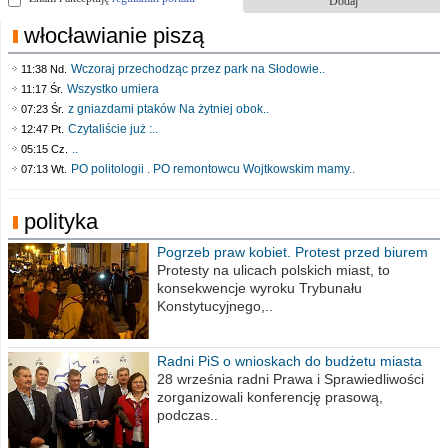
włocławianie piszą
Wczoraj przechodząc przez park na Słodowie..
11:38 Nd.
Wszystko umiera
11:17 Śr.
z gniazdami ptaków Na żytniej obok..
07:23 Śr.
Czytaliście już :..
12:47 Pt.
..
05:15 Cz.
PO politologii . PO remontowcu Wojtkowskim mamy..
07:13 Wt.
polityka
Pogrzeb praw kobiet. Protest przed biurem
poselskim PiS
Protesty na ulicach polskich miast, to
konsekwencje wyroku Trybunału
Konstytucyjnego,..
Radni PiS o wnioskach do budżetu miasta
na 2021 rok
28 września radni Prawa i Sprawiedliwości
zorganizowali konferencję prasową,
podczas..