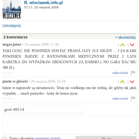
R. wloclawek.info.pl
07:17, 20 sierpnia 2008
Udostępnij
2 komentarze
+ skomentuj
negocjator
• 20 sierpnia 2008, 17:46
1
1
TAKI GOSC NIE POWINIEN DOSTAC PRAWA JAZY JUZ NIGDY ... I ZA KARE
POWINIEN JEźDZIC Z RATOWNIKAMI MEDYCZNYMI PRZEZ 2 LATA
KARETKA DO WYPADKóW DROGOWYCH ZA DARMO ( NO GóRA DAć MU
300 Zł )
odpowiedz
ID:2226
pusto w glowie
• 20 sierpnia 2008, 23:24
1
1
ludzie to naprawde są niesamowici. Teraz nic wielkiego mu nie zrobią, ale gdyby tak jakiś
wypadek.... strach pomyslec - kraty do konca zycia
odpowiedz
ID:2235
Znam i akceptuję
regulamin portalu