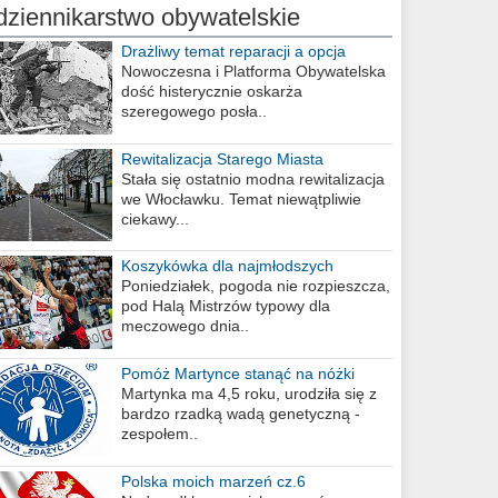
dziennikarstwo obywatelskie
Drażliwy temat reparacji a opcja
berlińska
Nowoczesna i Platforma Obywatelska
dość histerycznie oskarża
szeregowego posła..
Rewitalizacja Starego Miasta
Stała się ostatnio modna rewitalizacja
we Włocławku. Temat niewątpliwie
ciekawy...
Koszykówka dla najmłodszych
Poniedziałek, pogoda nie rozpieszcza,
pod Halą Mistrzów typowy dla
meczowego dnia..
Pomóż Martynce stanąć na nóżki
Martynka ma 4,5 roku, urodziła się z
bardzo rzadką wadą genetyczną -
zespołem..
Polska moich marzeń cz.6