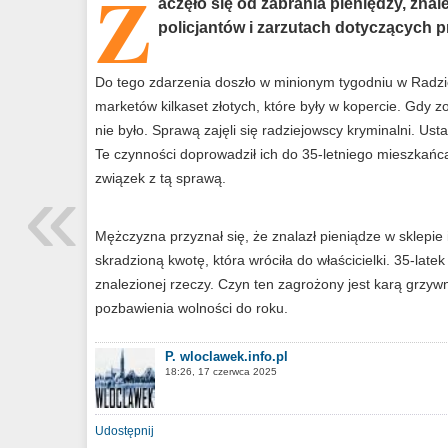
Z
aczęło się od zabrania pieniędzy, zna
policjantów i zarzutach dotyczących p
Do tego zdarzenia doszło w minionym tygodniu w Radzie
marketów kilkaset złotych, które były w kopercie. Gdy zo
nie było. Sprawą zajęli się radziejowscy kryminalni. Usta
Te czynności doprowadził ich do 35-letniego mieszkańca
«
związek z tą sprawą.
Mężczyzna przyznał się, że znalazł pieniądze w sklepie 
skradzioną kwotę, która wróciła do właścicielki. 35-late
znalezionej rzeczy. Czyn ten zagrożony jest karą grzyw
pozbawienia wolności do roku.
P. wloclawek.info.pl
18:26, 17 czerwca 2025
Udostępnij