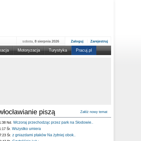
sobota,
8 sierpnia 2026
Zaloguj
Zarejestruj
kacja
Motoryzacja
Turystyka
Pracuj.pl
włocławianie piszą
Załóż nowy temat
Wczoraj przechodząc przez park na Słodowie..
1:38 Nd.
Wszystko umiera
1:17 Śr.
z gniazdami ptaków Na żytniej obok..
7:23 Śr.