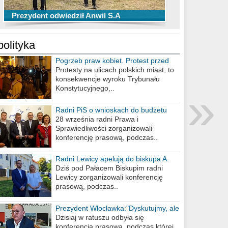
TOP 10 przechwytów Anwilu Włocławek
TOP 5 rzutów Anwilu Włocławek w BCL
Prezydent odwiedził Anwil S.A
w EBL w sezonie 2019/2020
w sezonie 2019/2020
polityka
Pogrzeb praw kobiet. Protest przed
biurem poselskim PiS
Protesty na ulicach polskich miast, to
konsekwencje wyroku Trybunału
»
Konstytucyjnego,..
Radni PiS o wnioskach do budżetu
miasta na 2021 rok
28 września radni Prawa i
Sprawiedliwości zorganizowali
konferencję prasową, podczas..
Radni Lewicy apelują do biskupa A.
Wiesława Meringa
Dziś pod Pałacem Biskupim radni
Lewicy zorganizowali konferencję
prasową, podczas..
Prezydent Włocławka:"Dyskutujmy, ale
nie obrażajmy się”
Dzisiaj w ratuszu odbyła się
konferencja prasowa, podczas której