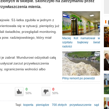
lezionych w sklepie. Skończyło na zatrzymaniu przez
rzywłaszczenia mienia.
jowie. 51-latka zgubiła w jednym z
rientowała się w sytuacji, pieniędzy już
lali świadków, przeglądali monitoring.
 pow. radziejowskiego, który miał
Maciej Kot namalował w
szpitalu bajkowy świat
radości
i je zabrał. Mundurowi odzyskali całą
k usłyszał zarzut przywłaszczenia
ny, ograniczenia wolności albo
Pilny remont po powodzi
0
0
50%
50%
Tagi:
koperta
pieniądze
700 złotych
przywłaszczenie
sąd