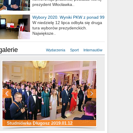
prezydent Włocławka..
Wybory 2020. Wyniki PKW z ponad 99
procent obwodów
W niedzielę 12 lipca odbyła się druga
tura wyborów prezydenckich.
Największe..
galerie
Wydarzenia
Sport
Internautów
Studniówka ZS Ekonomicznych
Studniówka Kopernik 2019.01.11
Studniówka LMK 2019.01.05
2019.01.05
Studniówka Długosz 2019.01.12
ZS Budowlanych 2019.01.12
Studniówka LZK 2019.01.11