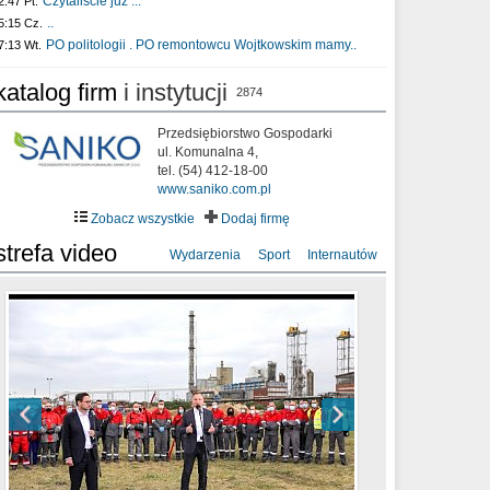
Czytaliście już :..
2:47 Pt.
..
5:15 Cz.
PO politologii . PO remontowcu Wojtkowskim mamy..
7:13 Wt.
katalog firm
i instytucji
2874
Przedsiębiorstwo Gospodarki
ul. Komunalna 4,
tel. (54) 412-18-00
www.saniko.com.pl
Zobacz wszystkie
Dodaj firmę
strefa video
Wydarzenia
Sport
Internautów
sixf33t .Last Year DRONE FOOTAGE
XXIII Sesja Rady Miasta Włocławek VIII
Ni To Ponk - W oczach mamy strach
Włocławek
kadencji w dniu 09.06.2020 r.