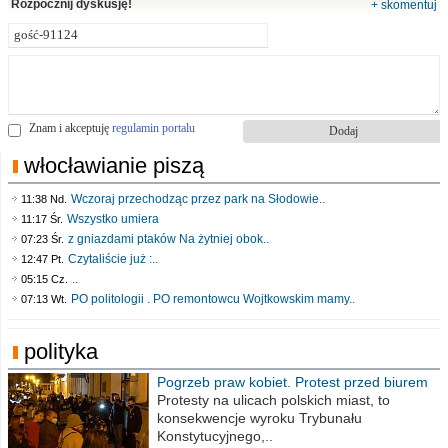
Rozpocznij dyskusję!
+ skomentuj
Znam i akceptuję
regulamin portalu
włocławianie piszą
Wczoraj przechodząc przez park na Słodowie..
11:38 Nd.
Wszystko umiera
11:17 Śr.
z gniazdami ptaków Na żytniej obok..
07:23 Śr.
Czytaliście już :..
12:47 Pt.
..
05:15 Cz.
PO politologii . PO remontowcu Wojtkowskim mamy..
07:13 Wt.
polityka
Pogrzeb praw kobiet. Protest przed biurem
poselskim PiS
Protesty na ulicach polskich miast, to
konsekwencje wyroku Trybunału
Konstytucyjnego,..