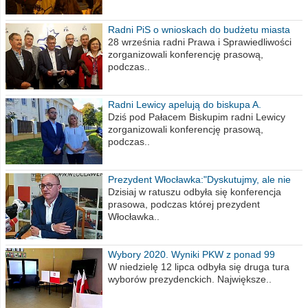
Radni PiS o wnioskach do budżetu miasta
na 2021 rok
28 września radni Prawa i Sprawiedliwości
zorganizowali konferencję prasową,
podczas..
Radni Lewicy apelują do biskupa A.
Wiesława Meringa
Dziś pod Pałacem Biskupim radni Lewicy
zorganizowali konferencję prasową,
podczas..
Prezydent Włocławka:"Dyskutujmy, ale nie
obrażajmy się”
Dzisiaj w ratuszu odbyła się konferencja
prasowa, podczas której prezydent
Włocławka..
Wybory 2020. Wyniki PKW z ponad 99
procent obwodów
W niedzielę 12 lipca odbyła się druga tura
wyborów prezydenckich. Największe..