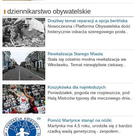
dziennikarstwo obywatelskie
Drażliwy temat reparacji a opcja berlińska
Nowoczesna i Platforma Obywatelska dość
histerycznie oskarża szeregowego posła..
Rewitalizacja Starego Miasta
Stała się ostatnio modna rewitalizacja we
Włocławku. Temat niewątpliwie ciekawy...
Koszykówka dla najmłodszych
Poniedziałek, pogoda nie rozpieszcza, pod
Halą Mistrzów typowy dla meczowego dnia..
Pomóż Martynce stanąć na nóżki
Martynka ma 4,5 roku, urodziła się z bardzo
rzadką wadą genetyczną - zespołem..