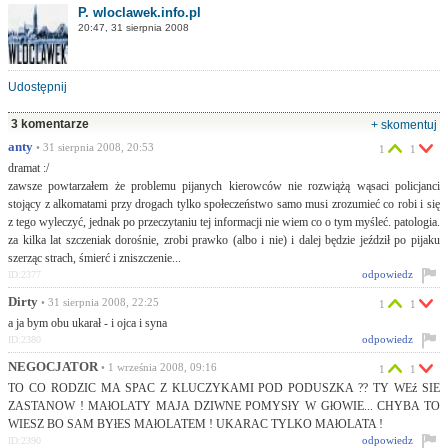
P. wloclawek.info.pl
20:47, 31 sierpnia 2008
Udostępnij
3 komentarze
+ skomentuj
anty
• 31 sierpnia 2008, 20:53
1
1
dramat :/
zawsze powtarzałem że problemu pijanych kierowców nie rozwiążą wąsaci policjanci
stojący z alkomatami przy drogach tylko społeczeństwo samo musi zrozumieć co robi i się
z tego wyleczyć, jednak po przeczytaniu tej informacji nie wiem co o tym myśleć. patologia.
za kilka lat szczeniak dorośnie, zrobi prawko (albo i nie) i dalej będzie jeździł po pijaku
szerząc strach, śmierć i zniszczenie...
odpowiedz
ID:2377
Dirty
• 31 sierpnia 2008, 22:25
1
1
a ja bym obu ukarał - i ojca i syna
odpowiedz
ID:2380
NEGOCJATOR
• 1 września 2008, 09:16
1
1
TO CO RODZIC MA SPAC Z KLUCZYKAMI POD PODUSZKA ?? TY WEź SIE
ZASTANOW ! MAłOLATY MAJA DZIWNE POMYSłY W GłOWIE... CHYBA TO
WIESZ BO SAM BYłES MAłOLATEM ! UKARAC TYLKO MAłOLATA !
odpowiedz
ID:2390