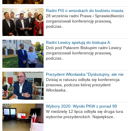
Radni PiS o wnioskach do budżetu miasta
na 2021 rok
28 września radni Prawa i Sprawiedliwości
zorganizowali konferencję prasową,
podczas..
Radni Lewicy apelują do biskupa A.
Wiesława Meringa
Dziś pod Pałacem Biskupim radni Lewicy
zorganizowali konferencję prasową,
podczas..
Prezydent Włocławka:"Dyskutujmy, ale nie
obrażajmy się”
Dzisiaj w ratuszu odbyła się konferencja
prasowa, podczas której prezydent
Włocławka..
Wybory 2020. Wyniki PKW z ponad 99
procent obwodów
W niedzielę 12 lipca odbyła się druga tura
wyborów prezydenckich. Największe..