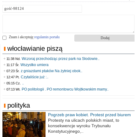
Znam i akceptuję
regulamin portalu
włocławianie piszą
Wczoraj przechodząc przez park na Słodowie..
11:38 Nd.
Wszystko umiera
11:17 Śr.
z gniazdami ptaków Na żytniej obok..
07:23 Śr.
Czytaliście już :..
12:47 Pt.
..
05:15 Cz.
PO politologii . PO remontowcu Wojtkowskim mamy..
07:13 Wt.
polityka
Pogrzeb praw kobiet. Protest przed biurem
poselskim PiS
Protesty na ulicach polskich miast, to
konsekwencje wyroku Trybunału
Konstytucyjnego,..