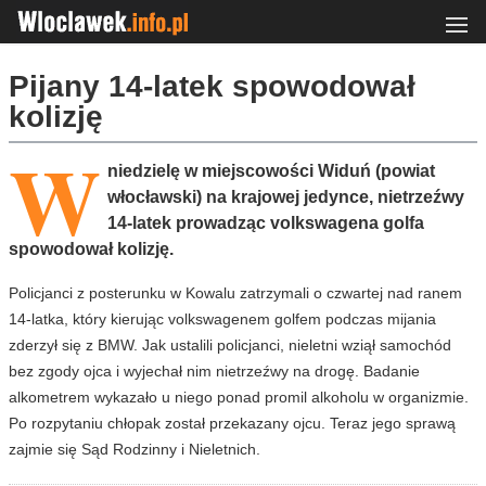
Pijany 14-latek spowodował
kolizję
W
niedzielę w miejscowości Widuń (powiat
włocławski) na krajowej jedynce, nietrzeźwy
14-latek prowadząc volkswagena golfa
spowodował kolizję.
Policjanci z posterunku w Kowalu zatrzymali o czwartej nad ranem
14-latka, który kierując volkswagenem golfem podczas mijania
zderzył się z BMW. Jak ustalili policjanci, nieletni wziął samochód
bez zgody ojca i wyjechał nim nietrzeźwy na drogę. Badanie
alkometrem wykazało u niego ponad promil alkoholu w organizmie.
Po rozpytaniu chłopak został przekazany ojcu. Teraz jego sprawą
zajmie się Sąd Rodzinny i Nieletnich.