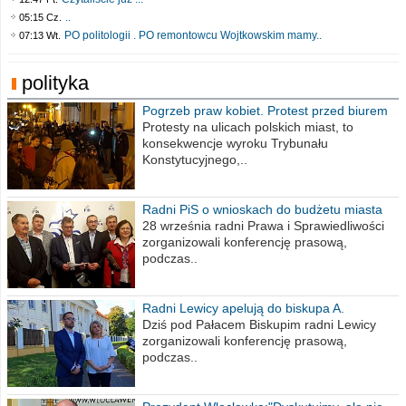
..
05:15 Cz.
PO politologii . PO remontowcu Wojtkowskim mamy..
07:13 Wt.
polityka
Pogrzeb praw kobiet. Protest przed biurem
poselskim PiS
Protesty na ulicach polskich miast, to
konsekwencje wyroku Trybunału
Konstytucyjnego,..
Radni PiS o wnioskach do budżetu miasta
na 2021 rok
28 września radni Prawa i Sprawiedliwości
zorganizowali konferencję prasową,
podczas..
Radni Lewicy apelują do biskupa A.
Wiesława Meringa
Dziś pod Pałacem Biskupim radni Lewicy
zorganizowali konferencję prasową,
podczas..