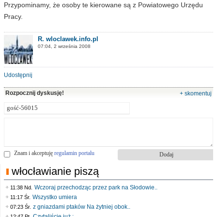
Przypominamy, że osoby te kierowane są z Powiatowego Urzędu
Pracy.
R. wloclawek.info.pl
07:04, 2 września 2008
Udostępnij
Rozpocznij dyskusję!
+ skomentuj
Znam i akceptuję
regulamin portalu
włocławianie piszą
Wczoraj przechodząc przez park na Słodowie..
11:38 Nd.
Wszystko umiera
11:17 Śr.
z gniazdami ptaków Na żytniej obok..
07:23 Śr.
Czytaliście już :..
12:47 Pt.