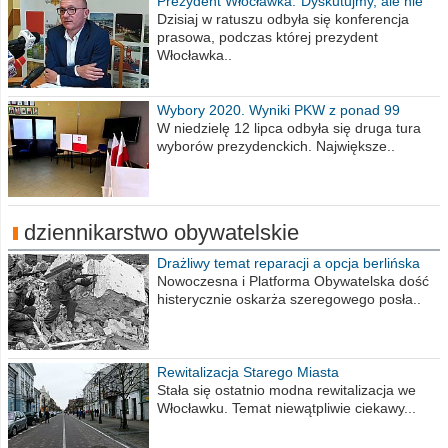
Prezydent Włocławka:"Dyskutujmy, ale nie
obrażajmy się”
Dzisiaj w ratuszu odbyła się konferencja
prasowa, podczas której prezydent
Włocławka..
Wybory 2020. Wyniki PKW z ponad 99
procent obwodów
W niedzielę 12 lipca odbyła się druga tura
wyborów prezydenckich. Największe..
dziennikarstwo obywatelskie
Drażliwy temat reparacji a opcja berlińska
Nowoczesna i Platforma Obywatelska dość
histerycznie oskarża szeregowego posła..
Rewitalizacja Starego Miasta
Stała się ostatnio modna rewitalizacja we
Włocławku. Temat niewątpliwie ciekawy...