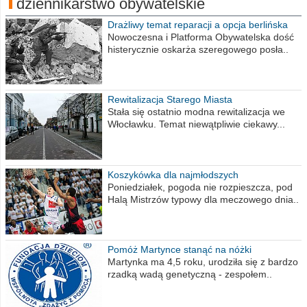
dziennikarstwo obywatelskie
Drażliwy temat reparacji a opcja berlińska
Nowoczesna i Platforma Obywatelska dość
histerycznie oskarża szeregowego posła..
Rewitalizacja Starego Miasta
Stała się ostatnio modna rewitalizacja we
Włocławku. Temat niewątpliwie ciekawy...
Koszykówka dla najmłodszych
Poniedziałek, pogoda nie rozpieszcza, pod
Halą Mistrzów typowy dla meczowego dnia..
Pomóż Martynce stanąć na nóżki
Martynka ma 4,5 roku, urodziła się z bardzo
rzadką wadą genetyczną - zespołem..