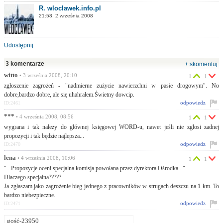
R. wloclawek.info.pl
21:58, 2 września 2008
Udostępnij
3 komentarze
+ skomentuj
witto
• 3 września 2008, 20:10
1
1
zgłoszenie zagrożeń - "nadmierne zużycie nawierzchni w pasie drogowym". No
dobre,bardzo dobre, ale się uhahrałem.Świetny dowcip.
odpowiedz
ID:2461
***
• 4 września 2008, 08:56
1
1
wygrana i tak należy do głównej księgowej WORD-u, nawet jeśli nie zgłosi zadnej
propozycji i tak będzie najlepsza...
odpowiedz
ID:2470
lena
• 4 września 2008, 10:06
1
1
"...Propozycje oceni specjalna komisja powołana przez dyrektora Ośrodka..."
Dlaczego specjalna?????
Ja zgłaszam jako zagrożenie bieg jednego z pracowników w strugach deszczu na 1 km. To
bardzo niebezpieczne.
odpowiedz
ID:2471