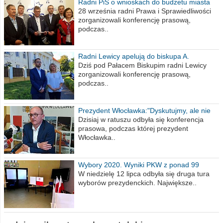
Radni PiS o wnioskach do budżetu miasta
na 2021 rok
28 września radni Prawa i Sprawiedliwości
zorganizowali konferencję prasową,
podczas..
Radni Lewicy apelują do biskupa A.
Wiesława Meringa
Dziś pod Pałacem Biskupim radni Lewicy
zorganizowali konferencję prasową,
podczas..
Prezydent Włocławka:"Dyskutujmy, ale nie
obrażajmy się”
Dzisiaj w ratuszu odbyła się konferencja
prasowa, podczas której prezydent
Włocławka..
Wybory 2020. Wyniki PKW z ponad 99
procent obwodów
W niedzielę 12 lipca odbyła się druga tura
wyborów prezydenckich. Największe..