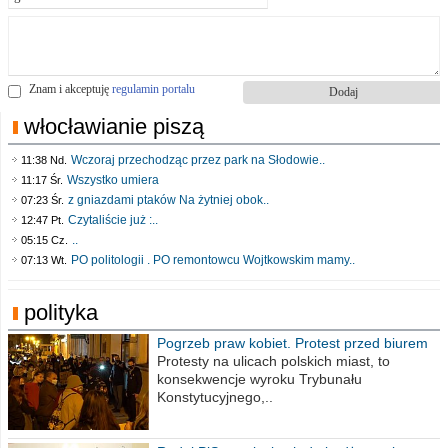
Znam i akceptuję
regulamin portalu
włocławianie piszą
Wczoraj przechodząc przez park na Słodowie..
11:38 Nd.
Wszystko umiera
11:17 Śr.
z gniazdami ptaków Na żytniej obok..
07:23 Śr.
Czytaliście już :..
12:47 Pt.
..
05:15 Cz.
PO politologii . PO remontowcu Wojtkowskim mamy..
07:13 Wt.
polityka
Pogrzeb praw kobiet. Protest przed biurem
poselskim PiS
Protesty na ulicach polskich miast, to
konsekwencje wyroku Trybunału
Konstytucyjnego,..