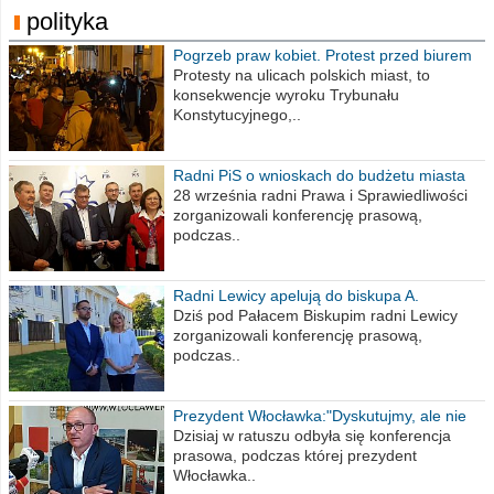
polityka
Pogrzeb praw kobiet. Protest przed biurem
poselskim PiS
Protesty na ulicach polskich miast, to
konsekwencje wyroku Trybunału
Konstytucyjnego,..
Radni PiS o wnioskach do budżetu miasta
na 2021 rok
28 września radni Prawa i Sprawiedliwości
zorganizowali konferencję prasową,
podczas..
Radni Lewicy apelują do biskupa A.
Wiesława Meringa
Dziś pod Pałacem Biskupim radni Lewicy
zorganizowali konferencję prasową,
podczas..
Prezydent Włocławka:"Dyskutujmy, ale nie
obrażajmy się”
Dzisiaj w ratuszu odbyła się konferencja
prasowa, podczas której prezydent
Włocławka..