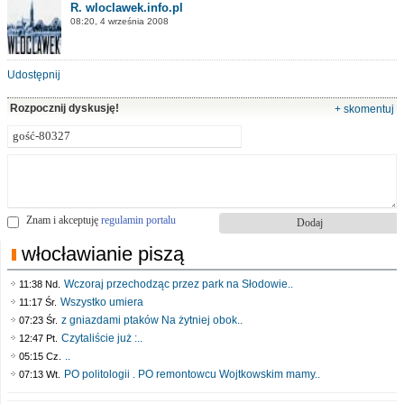
R. wloclawek.info.pl
08:20, 4 września 2008
Udostępnij
Rozpocznij dyskusję!
+ skomentuj
Znam i akceptuję
regulamin portalu
włocławianie piszą
Wczoraj przechodząc przez park na Słodowie..
11:38 Nd.
Wszystko umiera
11:17 Śr.
z gniazdami ptaków Na żytniej obok..
07:23 Śr.
Czytaliście już :..
12:47 Pt.
..
05:15 Cz.
PO politologii . PO remontowcu Wojtkowskim mamy..
07:13 Wt.