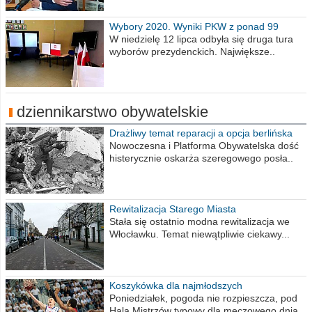
Wybory 2020. Wyniki PKW z ponad 99
procent obwodów
W niedzielę 12 lipca odbyła się druga tura
wyborów prezydenckich. Największe..
dziennikarstwo obywatelskie
Drażliwy temat reparacji a opcja berlińska
Nowoczesna i Platforma Obywatelska dość
histerycznie oskarża szeregowego posła..
Rewitalizacja Starego Miasta
Stała się ostatnio modna rewitalizacja we
Włocławku. Temat niewątpliwie ciekawy...
Koszykówka dla najmłodszych
Poniedziałek, pogoda nie rozpieszcza, pod
Halą Mistrzów typowy dla meczowego dnia..