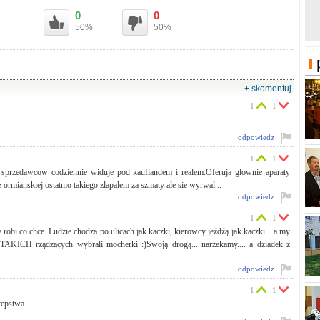
0
0
50%
50%
+ skomentuj
1
1
odpowiedz
1
1
er sprzedawcow codziennie widuje pod kauflandem i realem.Oferuja glownie aparaty
 ormianskiej.ostatnio takiego zlapalem za szmaty ale sie wyrwal...
odpowiedz
1
1
 robi co chce. Ludzie chodzą po ulicach jak kaczki, kierowcy jeźdźą jak kaczki... a my
TAKICH rządzących wybrali mocherki :)Swoją drogą... narzekamy.... a dziadek z
odpowiedz
1
1
stepstwa