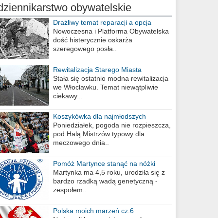
dziennikarstwo obywatelskie
Drażliwy temat reparacji a opcja
berlińska
Nowoczesna i Platforma Obywatelska
dość histerycznie oskarża
szeregowego posła..
Rewitalizacja Starego Miasta
Stała się ostatnio modna rewitalizacja
we Włocławku. Temat niewątpliwie
ciekawy...
Koszykówka dla najmłodszych
Poniedziałek, pogoda nie rozpieszcza,
pod Halą Mistrzów typowy dla
meczowego dnia..
Pomóż Martynce stanąć na nóżki
Martynka ma 4,5 roku, urodziła się z
bardzo rzadką wadą genetyczną -
zespołem..
Polska moich marzeń cz.6