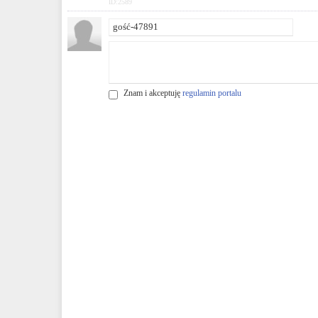
ID:2589
Znam i akceptuję
regulamin portalu