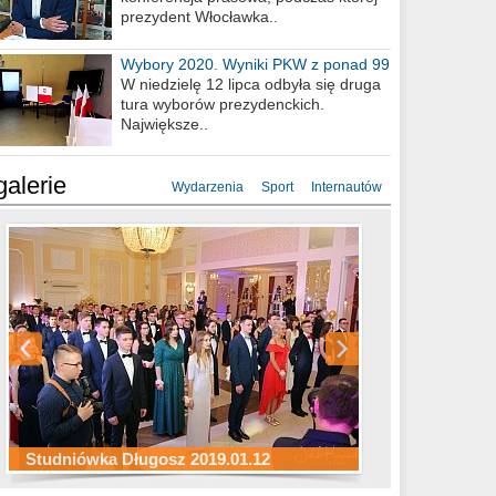
prezydent Włocławka..
Wybory 2020. Wyniki PKW z ponad 99
procent obwodów
W niedzielę 12 lipca odbyła się druga
tura wyborów prezydenckich.
Największe..
galerie
Wydarzenia
Sport
Internautów
Studniówka ZS Ekonomicznych
Studniówka Kopernik 2019.01.11
Studniówka LMK 2019.01.05
2019.01.05
Studniówka Długosz 2019.01.12
ZS Budowlanych 2019.01.12
Studniówka LZK 2019.01.11