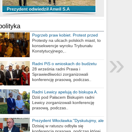
TOP 10 przechwytów Anwilu Włocławek
TOP 5 rzutów Anwilu Włocławek w BCL
Prezydent odwiedził Anwil S.A
w EBL w sezonie 2019/2020
w sezonie 2019/2020
polityka
Pogrzeb praw kobiet. Protest przed
biurem poselskim PiS
Protesty na ulicach polskich miast, to
konsekwencje wyroku Trybunału
»
Konstytucyjnego,..
Radni PiS o wnioskach do budżetu
miasta na 2021 rok
28 września radni Prawa i
Sprawiedliwości zorganizowali
konferencję prasową, podczas..
Radni Lewicy apelują do biskupa A.
Wiesława Meringa
Dziś pod Pałacem Biskupim radni
Lewicy zorganizowali konferencję
prasową, podczas..
Prezydent Włocławka:"Dyskutujmy, ale
nie obrażajmy się”
Dzisiaj w ratuszu odbyła się
konferencja prasowa, podczas której