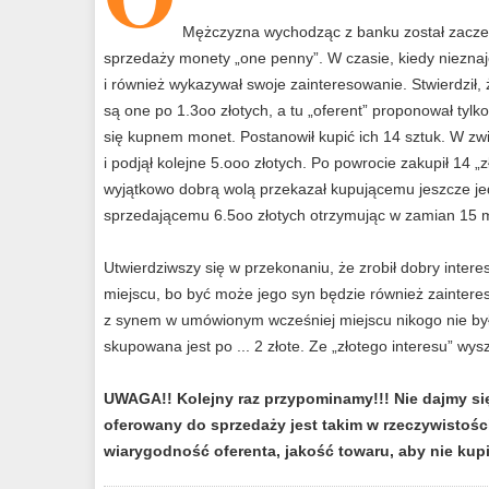
Mężczyzna wychodząc z banku został zacze
sprzedaży monety „one penny”. W czasie, kiedy niezna
i również wykazywał swoje zainteresowanie. Stwierdził,
są one po 1.3oo złotych, a tu „oferent” proponował tylk
się kupnem monet. Postanowił kupić ich 14 sztuk. W zwi
i podjął kolejne 5.ooo złotych. Po powrocie zakupił 14 
wyjątkowo dobrą wolą przekazał kupującemu jeszcze j
sprzedającemu 6.5oo złotych otrzymując w zamian 15 
Utwierdziwszy się w przekonaniu, że zrobił dobry inte
miejscu, bo być może jego syn będzie również zainter
z synem w umówionym wcześniej miejscu nikogo nie był
skupowana jest po ... 2 złote. Ze „złotego interesu” wyszł
UWAGA!! Kolejny raz przypominamy!!! Nie dajmy się
oferowany do sprzedaży jest takim w rzeczywistośc
wiarygodność oferenta, jakość towaru, aby nie kup