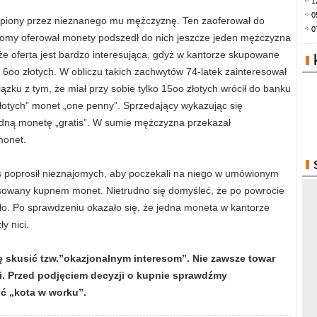
1
0
piony przez nieznanego mu mężczyznę. Ten zaoferował do
0
jomy oferował monety podszedł do nich jeszcze jeden mężczyzna
 że oferta jest bardzo interesująca, gdyż w kantorze skupowane
o 6oo złotych. W obliczu takich zachwytów 74-latek zainteresował
ązku z tym, że miał przy sobie tylko 15oo złotych wrócił do banku
„złotych” monet „one penny”. Sprzedający wykazując się
edną monetę „gratis”. W sumie mężczyzna przekazał
monet.
res poprosił nieznajomych, aby poczekali na niego w umówionym
esowany kupnem monet. Nietrudno się domyśleć, że po powrocie
o. Po sprawdzeniu okazało się, że jedna moneta w kantorze
y nici.
 skusić tzw.”okazjonalnym interesom”. Nie zawsze towar
i. Przed podjęciem decyzji o kupnie sprawdźmy
ić „kota w worku”.