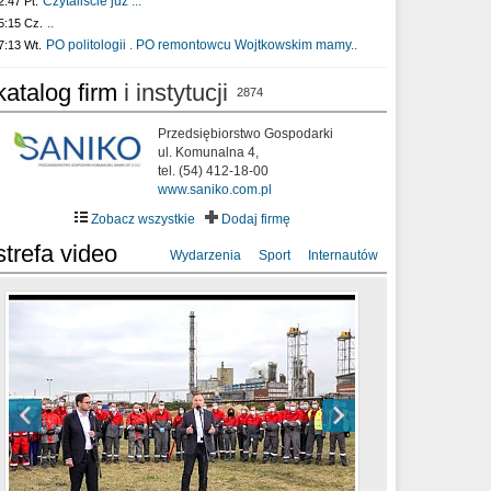
Czytaliście już :..
2:47 Pt.
..
5:15 Cz.
PO politologii . PO remontowcu Wojtkowskim mamy..
7:13 Wt.
katalog firm
i instytucji
2874
Przedsiębiorstwo Gospodarki
ul. Komunalna 4,
tel. (54) 412-18-00
www.saniko.com.pl
Zobacz wszystkie
Dodaj firmę
strefa video
Wydarzenia
Sport
Internautów
sixf33t .Last Year DRONE FOOTAGE
XXIII Sesja Rady Miasta Włocławek VIII
Ni To Ponk - W oczach mamy strach
Włocławek
kadencji w dniu 09.06.2020 r.