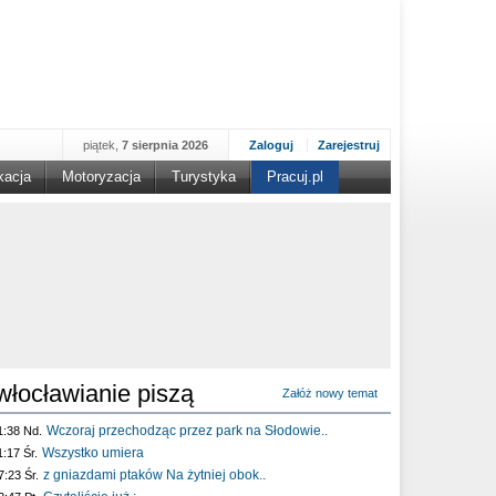
piątek,
7 sierpnia 2026
Zaloguj
Zarejestruj
kacja
Motoryzacja
Turystyka
Pracuj.pl
włocławianie piszą
Załóż nowy temat
Wczoraj przechodząc przez park na Słodowie..
1:38 Nd.
Wszystko umiera
1:17 Śr.
z gniazdami ptaków Na żytniej obok..
7:23 Śr.