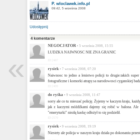
P. wloclawek.info.pl
09:42, 5 września 2008
Udostępnij
4 komentarze
NEGOCJATOR
• 5 września 2008, 15:55
LUDZKA NAIWNOSC NIE ZNA GRANIC
«
ID:2487
rysiek
• 7 września 2008, 07:20
Naiwnosc to jedno a lenistwo policji to drugie.takich sup
fotograficzne i komorki atrapy.sa narodowosci cyganskiej badz
ID:2499
do ryśka
• 9 września 2008, 11:47
sorry ale co tu mieszać policję. Żyjemy w kaczym kraju, każdy
jak z kaczymi móźdźkami dajemy się robić w balona. Ale 
"emeryturki" niezłą kaskę odłożył to się podzielił.
ID:2570
rysiek
• 9 września 2008, 19:19
Niestety ale policja w naszym kraju dziala po dokonaniu prze