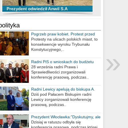
TOP 10 przechwytów Anwilu Włocławek
TOP 5 rzutów Anwilu Włocławek w BCL
Prezydent odwiedził Anwil S.A
w EBL w sezonie 2019/2020
w sezonie 2019/2020
polityka
Pogrzeb praw kobiet. Protest przed
biurem poselskim PiS
Protesty na ulicach polskich miast, to
konsekwencje wyroku Trybunału
»
Konstytucyjnego,..
Radni PiS o wnioskach do budżetu
miasta na 2021 rok
28 września radni Prawa i
Sprawiedliwości zorganizowali
konferencję prasową, podczas..
Radni Lewicy apelują do biskupa A.
Wiesława Meringa
Dziś pod Pałacem Biskupim radni
Lewicy zorganizowali konferencję
prasową, podczas..
Prezydent Włocławka:"Dyskutujmy, ale
nie obrażajmy się”
Dzisiaj w ratuszu odbyła się
konferencja prasowa, podczas której