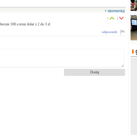
+ skomentuj
1
1
ecnie 100 a teraz dolar z 2 do 3 zl
odpowiedz