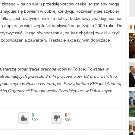
c złotego – na co wielu przedsiębiorców czeka, to zmiany mogą
znajduje się bowiem w dobrej kondycji. Rozwijamy się szybciej
flacji jest relatywnie niski, a deficyt budżetowy znajduje się pod
ędą dopiero w większej ilości napływać od początku 2009 roku. Do
yzwyczaić, licząc równocześnie, że bez zbędnej zwłoki – czyli
 zobowiązania zawarte w Traktacie akcesyjnym dotyczące
najstarszą organizacją pracodawców w Polsce. Powstała w
atrudniających przeszło 2 mln pracowników. 82 proc. z nich to
społecznym w Polsce i w Europie. Prezydentem KPP jest Andrzej
jskiej Organizacji Pracodawców Przedsiębiorstw Publicznych
0
0
50%
50%