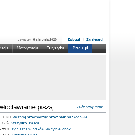
czwartek,
6 sierpnia 2026
Zaloguj
Zarejestruj
kacja
Motoryzacja
Turystyka
Pracuj.pl
włocławianie piszą
Załóż nowy temat
Wczoraj przechodząc przez park na Słodowie..
1:38 Nd.
Wszystko umiera
1:17 Śr.
z gniazdami ptaków Na żytniej obok..
7:23 Śr.