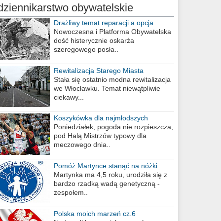
dziennikarstwo obywatelskie
Drażliwy temat reparacji a opcja
berlińska
Nowoczesna i Platforma Obywatelska
dość histerycznie oskarża
szeregowego posła..
Rewitalizacja Starego Miasta
Stała się ostatnio modna rewitalizacja
we Włocławku. Temat niewątpliwie
ciekawy...
Koszykówka dla najmłodszych
Poniedziałek, pogoda nie rozpieszcza,
pod Halą Mistrzów typowy dla
meczowego dnia..
Pomóż Martynce stanąć na nóżki
Martynka ma 4,5 roku, urodziła się z
bardzo rzadką wadą genetyczną -
zespołem..
Polska moich marzeń cz.6