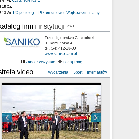
Czytaliście już :..
2:47 Pt.
..
5:15 Cz.
PO politologii . PO remontowcu Wojtkowskim mamy..
7:13 Wt.
katalog firm
i instytucji
2874
Przedsiębiorstwo Gospodarki
ul. Komunalna 4,
tel. (54) 412-18-00
www.saniko.com.pl
Zobacz wszystkie
Dodaj firmę
strefa video
Wydarzenia
Sport
Internautów
sixf33t .Last Year DRONE FOOTAGE
XXIII Sesja Rady Miasta Włocławek VIII
Ni To Ponk - W oczach mamy strach
Włocławek
kadencji w dniu 09.06.2020 r.