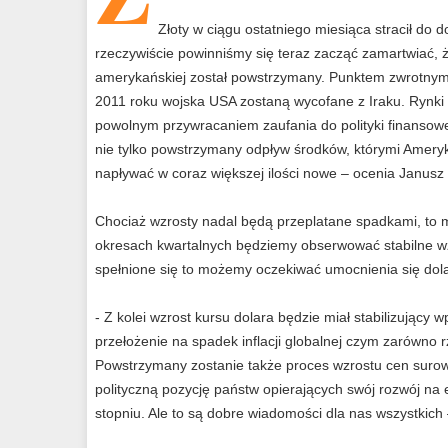
Złoty w ciągu ostatniego miesiąca stracił do
rzeczywiście powinniśmy się teraz zacząć zamartwiać, ż
amerykańskiej został powstrzymany. Punktem zwrotnym 
2011 roku wojska USA zostaną wycofane z Iraku. Rynki 
powolnym przywracaniem zaufania do polityki finansow
nie tylko powstrzymany odpływ środków, którymi Ameryk
napływać w coraz większej ilości nowe – ocenia Janusz
Chociaż wzrosty nadal będą przeplatane spadkami, to 
okresach kwartalnych będziemy obserwować stabilne wzr
spełnione się to możemy oczekiwać umocnienia się dol
- Z kolei wzrost kursu dolara będzie miał stabilizując
przełożenie na spadek inflacji globalnej czym zarówno r
Powstrzymany zostanie także proces wzrostu cen surow
polityczną pozycję państw opierających swój rozwój na
stopniu. Ale to są dobre wiadomości dla nas wszystkich