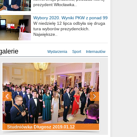
prezydent Włocławka..
Wybory 2020. Wyniki PKW z ponad 99
procent obwodów
W niedzielę 12 lipca odbyła się druga
tura wyborów prezydenckich.
Największe..
galerie
Wydarzenia
Sport
Internautów
Studniówka ZS Ekonomicznych
Studniówka Kopernik 2019.01.11
Studniówka LMK 2019.01.05
2019.01.05
Studniówka Długosz 2019.01.12
ZS Budowlanych 2019.01.12
Studniówka LZK 2019.01.11