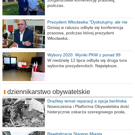
zorganizowali konferencję prasową,
podczas..
Prezydent Włocławka:"Dyskutujmy, ale nie
obrażajmy się”
Dzisiaj w ratuszu odbyła się konferencja
prasowa, podczas której prezydent
Włocławka..
Wybory 2020. Wyniki PKW z ponad 99
procent obwodów
W niedzielę 12 lipca odbyła się druga tura
wyborów prezydenckich. Największe..
dziennikarstwo obywatelskie
Drażliwy temat reparacji a opcja berlińska
Nowoczesna i Platforma Obywatelska dość
histerycznie oskarża szeregowego posła..
Rewitalizacja Starego Miasta