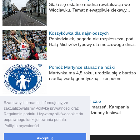
Stała się ostatnio modna rewitalizacja we
Włocławku. Temat niewątpliwie ciekawy...
Koszykówka dla najmłodszych
Poniedziałek, pogoda nie rozpieszcza, pod
Halą Mistrzów typowy dla meczowego dnia..
Pomóż Martynce stanąć na nóżki
Martynka ma 4,5 roku, urodziła się z bardzo
rzadką wadą genetyczną - zespołem..
Polska moich marzeń cz.6
Szanowny Internauto, informujemy, że
Nadszedł kres moich marzeń. Kampania
zaktualizowaliśmy Politykę prywatności oraz
wyborcza czyli niecodzienny festiwal
Regulamin portalu. Używamy plików cookie do
obietnic,..
poprawnego funkcjonowania portalu.
Polityka prywatności
Akceptuję