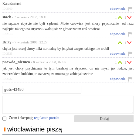
Kara śmierci.
odpowiedz
ID:2500
stach
• 7 września 2008, 18:16
1
1
nie sądzcie abyście nie byli sądzeni. Może człowiek jest chory psychicznie- od razu
najlepiej takiego na stryczek- walnij sie w głowe zanim coś powiesz
odpowiedz
ID:2513
Dirty
• 7 września 2008, 22:27
1
1
chyba jest raczej chory, nikt normalny by (chyba) czegos takiego nie zrobił
odpowiedz
ID:2525
prawda_niemca
• 8 września 2008, 07:05
1
1
jak jest chory psychicznie to tym bardziej na stryczek, on nie mysli jak ludzie, jest
zwierzakiem ludzkim, to oznacza, ze mozna go zabic jak swinie
odpowiedz
ID:2532
Znam i akceptuję
regulamin portalu
włocławianie piszą