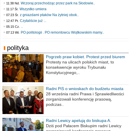
Wczoraj przechodząc przez park na Słodowie..
11:38 Nd.
Wszystko umiera
11:17 Śr.
z gniazdami ptaków Na żytniej obok..
07:23 Śr.
Czytaliście już :..
12:47 Pt.
..
05:15 Cz.
PO politologii . PO remontowcu Wojtkowskim mamy..
07:13 Wt.
polityka
Pogrzeb praw kobiet. Protest przed biurem
poselskim PiS
Protesty na ulicach polskich miast, to
konsekwencje wyroku Trybunału
Konstytucyjnego,..
Radni PiS o wnioskach do budżetu miasta
na 2021 rok
28 września radni Prawa i Sprawiedliwości
zorganizowali konferencję prasową,
podczas..
Radni Lewicy apelują do biskupa A.
Wiesława Meringa
Dziś pod Pałacem Biskupim radni Lewicy