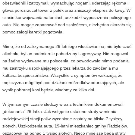
obezwładnili i zatrzymali, wymachując nogami, uderzając rękoma i
głową porozrzucał towar z półek oraz zniszczył ekspres do kawy. W
czasie konwojowania natomiast, uszkodził wyposażenia policyjnego
auta. Nie mogąc zapanować nad szaleńcem, niezbędna okazała się
pomoc załogi karetki pogotowia.
Mimo, że od zatrzymanego 26-letniego włocławianina, nie było czuć
alkoholu, był on nadmiernie pobudzony i agresywny. Nie reagował
na żadne wydawane mu polecenia, co powodowało mimo podania
mu zastrzyku uspokajającego przez lekarza do założenia mu
kaftana bezpieczeństwa. Wszystkie z symptomów wskazują, że
mężczyzna mógł być pod działaniem środków odurzających, ale
wynik pobranej krwi będzie wiadomy za kilka dni.
W tym samym czasie śledczy wraz z technikiem dokumentowali
„dokonania” 26-latka. Jak wstępnie ustalono straty w mieniu
radziejowskiej stacji paliw wycenione zostały na blisko 7 tysięcy
złotych. Uszkodzenia auta, 19-letni mieszkaniec gminy Radziejów,
oszacował na ponad 1 tysiąc złotych. Nieco mniejsze będą straty