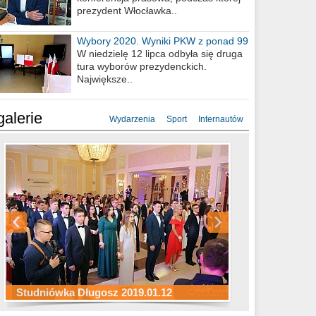
prezydent Włocławka..
Wybory 2020. Wyniki PKW z ponad 99
procent obwodów
W niedzielę 12 lipca odbyła się druga
tura wyborów prezydenckich.
Największe..
galerie
Wydarzenia
Sport
Internautów
Studniówka ZS Ekonomicznych
Studniówka Kopernik 2019.01.11
Studniówka LMK 2019.01.05
2019.01.05
Studniówka Długosz 2019.01.12
ZS Budowlanych 2019.01.12
Studniówka LZK 2019.01.11