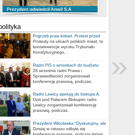
TOP 10 przechwytów Anwilu Włocławek
TOP 5 rzutów Anwilu Włocławek w BCL
Prezydent odwiedził Anwil S.A
w EBL w sezonie 2019/2020
w sezonie 2019/2020
polityka
Pogrzeb praw kobiet. Protest przed
biurem poselskim PiS
Protesty na ulicach polskich miast, to
konsekwencje wyroku Trybunału
»
Konstytucyjnego,..
Radni PiS o wnioskach do budżetu
miasta na 2021 rok
28 września radni Prawa i
Sprawiedliwości zorganizowali
konferencję prasową, podczas..
Radni Lewicy apelują do biskupa A.
Wiesława Meringa
Dziś pod Pałacem Biskupim radni
Lewicy zorganizowali konferencję
prasową, podczas..
Prezydent Włocławka:"Dyskutujmy, ale
nie obrażajmy się”
Dzisiaj w ratuszu odbyła się
konferencja prasowa, podczas której