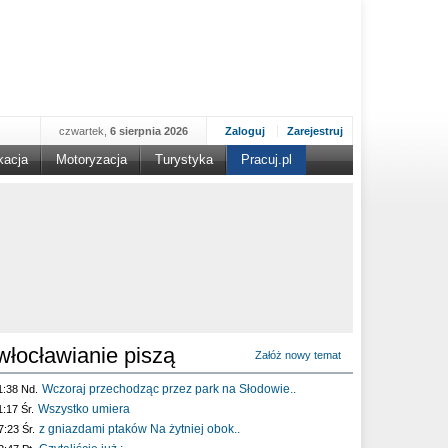
czwartek,
6 sierpnia 2026
Zaloguj
Zarejestruj
kacja
Motoryzacja
Turystyka
Pracuj.pl
włocławianie piszą
Załóż nowy temat
Wczoraj przechodząc przez park na Słodowie..
1:38 Nd.
Wszystko umiera
1:17 Śr.
z gniazdami ptaków Na żytniej obok..
7:23 Śr.