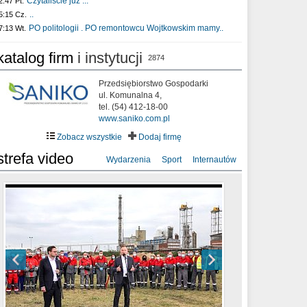
Czytaliście już :..
2:47 Pt.
..
5:15 Cz.
PO politologii . PO remontowcu Wojtkowskim mamy..
7:13 Wt.
katalog firm
i instytucji
2874
Przedsiębiorstwo Gospodarki
ul. Komunalna 4,
tel. (54) 412-18-00
www.saniko.com.pl
Zobacz wszystkie
Dodaj firmę
strefa video
Wydarzenia
Sport
Internautów
sixf33t .Last Year DRONE FOOTAGE
XXIII Sesja Rady Miasta Włocławek VIII
Ni To Ponk - W oczach mamy strach
Włocławek
kadencji w dniu 09.06.2020 r.