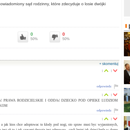
ż powiadomiony sąd rodzinny, które zdecyduje o losie dwójki
0
0
50%
50%
+ skomentuj
1
1
odpowiedz
1
1
Ać PRAWA RODZICIELSKIE I ODDAć DZIECKO POD OPIEKE LUDZIOM
AKOM
odpowiedz
1
1
 a jak ktos chce adoptowac to klody pod nogi, sto spraw musi byc wyjasnionych,
jest ok to i tak czasami decyzja jest odmowna - czyli lepiej jak dzieci beda w domu