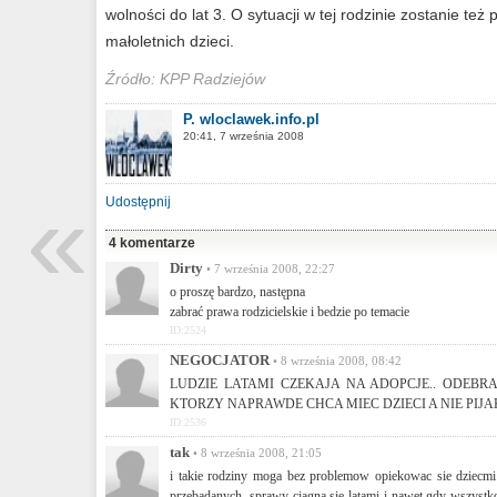
wolności do lat 3. O sytuacji w tej rodzinie zostanie te
małoletnich dzieci.
Źródło: KPP Radziejów
P. wloclawek.info.pl
20:41, 7 września 2008
«
Udostępnij
4 komentarze
Dirty
• 7 września 2008, 22:27
o proszę bardzo, następna
zabrać prawa rodzicielskie i bedzie po temacie
ID:2524
NEGOCJATOR
• 8 września 2008, 08:42
LUDZIE LATAMI CZEKAJA NA ADOPCJE.. ODEBR
KTORZY NAPRAWDE CHCA MIEC DZIECI A NIE PIJ
ID:2536
tak
• 8 września 2008, 21:05
i takie rodziny moga bez problemow opiekowac sie dziecmi
przebadanych, sprawy ciagna sie latami i nawet gdy wszystko 