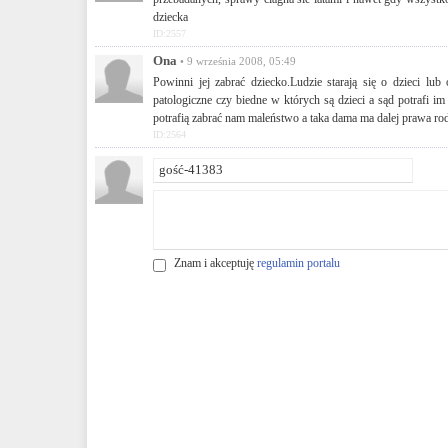
dziecka
ID:2557
Ona
• 9 września 2008, 05:49
Powinni jej zabrać dziecko.Ludzie starają się o dzieci lub
patologiczne czy biedne w których są dzieci a sąd potrafi 
potrafią zabrać nam maleństwo a taka dama ma dalej prawa rodz
ID:2564
Znam i akceptuję
regulamin portalu