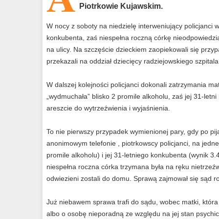
Piotrkowie Kujawskim.
W nocy z soboty na niedzielę interweniujący policjanci w 
konkubenta, zaś niespełna roczną córkę nieodpowiedzia
na ulicy. Na szczęście dzieckiem zaopiekowali się przy
przekazali na oddział dziecięcy radziejowskiego szpitala
W dalszej kolejności policjanci dokonali zatrzymania matki
„wydmuchała” blisko 2 promile alkoholu, zaś jej 31-letni
areszcie do wytrzeźwienia i wyjaśnienia.
To nie pierwszy przypadek wymienionej pary, gdy po pi
anonimowym telefonie , piotrkowscy policjanci, na jednej
promile alkoholu) i jej 31-letniego konkubenta (wynik 3.4
niespełna roczna córka trzymana była na ręku nietrzeźwe
odwiezieni zostali do domu. Sprawą zajmował się sąd r
Już niebawem sprawa trafi do sądu, wobec matki, która 
albo o osobę nieporadną ze względu na jej stan psychi