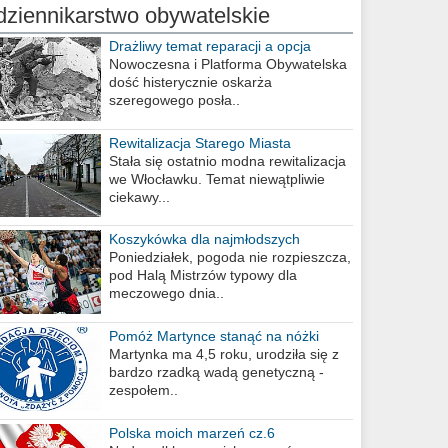
dziennikarstwo obywatelskie
Drażliwy temat reparacji a opcja
berlińska
Nowoczesna i Platforma Obywatelska
dość histerycznie oskarża
szeregowego posła..
Rewitalizacja Starego Miasta
Stała się ostatnio modna rewitalizacja
we Włocławku. Temat niewątpliwie
ciekawy...
Koszykówka dla najmłodszych
Poniedziałek, pogoda nie rozpieszcza,
pod Halą Mistrzów typowy dla
meczowego dnia..
Pomóż Martynce stanąć na nóżki
Martynka ma 4,5 roku, urodziła się z
bardzo rzadką wadą genetyczną -
zespołem..
Polska moich marzeń cz.6