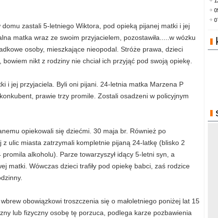
1
0
0
domu zastali 5-letniego Wiktora, pod opieką pijanej matki i jej
lna matka wraz ze swoim przyjacielem, pozostawiła.....w wózku
padkowe osoby, mieszkające nieopodal. Stróże prawa, dzieci
, bowiem nikt z rodziny nie chciał ich przyjąć pod swoją opiekę.
 i jej przyjaciela. Byli oni pijani. 24-letnia matka Marzena P
 konkubent, prawie trzy promile. Zostali osadzeni w policyjnym
janemu opiekowali się dziećmi. 30 maja br. Również po
 z ulic miasta zatrzymali kompletnie pijaną 24-latkę (blisko 2
 promila alkoholu). Parze towarzyszył idący 5-letni syn, a
j matki. Wówczas dzieci trafiły pod opiekę babci, zaś rodzice
odzinny.
wbrew obowiązkowi troszczenia się o małoletniego poniżej lat 15
czny lub fizyczny osobę tę porzuca, podlega karze pozbawienia