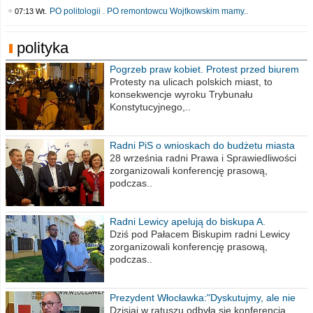
PO politologii . PO remontowcu Wojtkowskim mamy..
07:13 Wt.
polityka
Pogrzeb praw kobiet. Protest przed biurem
poselskim PiS
Protesty na ulicach polskich miast, to
konsekwencje wyroku Trybunału
Konstytucyjnego,..
Radni PiS o wnioskach do budżetu miasta
na 2021 rok
28 września radni Prawa i Sprawiedliwości
zorganizowali konferencję prasową,
podczas..
Radni Lewicy apelują do biskupa A.
Wiesława Meringa
Dziś pod Pałacem Biskupim radni Lewicy
zorganizowali konferencję prasową,
podczas..
Prezydent Włocławka:"Dyskutujmy, ale nie
obrażajmy się”
Dzisiaj w ratuszu odbyła się konferencja