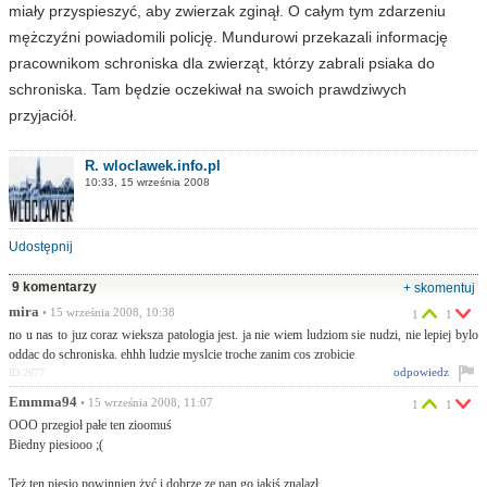
miały przyspieszyć, aby zwierzak zginął. O całym tym zdarzeniu
mężczyźni powiadomili policję. Mundurowi przekazali informację
pracownikom schroniska dla zwierząt, którzy zabrali psiaka do
schroniska. Tam będzie oczekiwał na swoich prawdziwych
przyjaciół.
R. wloclawek.info.pl
10:33, 15 września 2008
Udostępnij
9 komentarzy
+ skomentuj
mira
• 15 września 2008, 10:38
1
1
no u nas to juz coraz wieksza patologia jest. ja nie wiem ludziom sie nudzi, nie lepiej bylo
oddac do schroniska. ehhh ludzie myslcie troche zanim cos zrobicie
odpowiedz
ID:2677
Emmma94
• 15 września 2008, 11:07
1
1
OOO przegioł pałe ten zioomuś
Biedny piesiooo ;(
Też ten piesio powinnien żyć i dobrze ze pan go jakiś znalazł