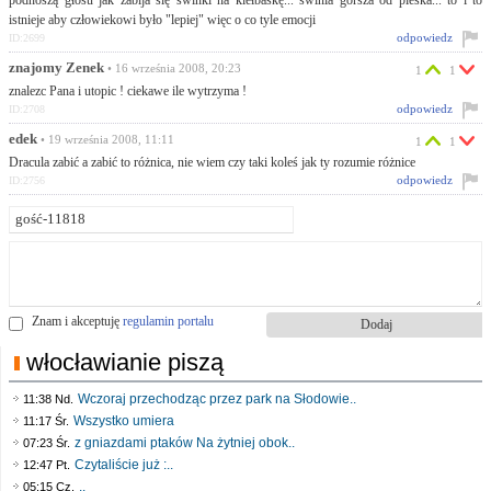
podnoszą głosu jak zabija się świnki na kiełbaskę... świnia gorsza od pieska... to i to
istnieje aby człowiekowi było "lepiej" więc o co tyle emocji
odpowiedz
ID:2699
znajomy Zenek
• 16 września 2008, 20:23
1
1
znalezc Pana i utopic ! ciekawe ile wytrzyma !
odpowiedz
ID:2708
edek
• 19 września 2008, 11:11
1
1
Dracula zabić a zabić to różnica, nie wiem czy taki koleś jak ty rozumie różnice
odpowiedz
ID:2756
Znam i akceptuję
regulamin portalu
włocławianie piszą
Wczoraj przechodząc przez park na Słodowie..
11:38 Nd.
Wszystko umiera
11:17 Śr.
z gniazdami ptaków Na żytniej obok..
07:23 Śr.
Czytaliście już :..
12:47 Pt.
..
05:15 Cz.