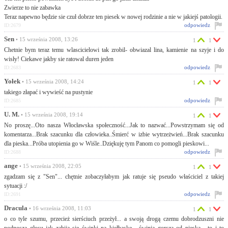
Zwierze to nie zabawka
Teraz napewno będzie sie czuł dobrze ten piesek w nowej rodzinie a nie w jakiejś patologii.
odpowiedz
ID:2679
Sen
• 15 września 2008, 13:26
1
1
Chetnie bym teraz temu wlascicielowi tak zrobil- obwiazal lina, kamienie na szyje i do
wisły! Ciekawe jakby sie ratowal duren jeden
odpowiedz
ID:2683
Yołek
• 15 września 2008, 14:24
1
1
takiego złapać i wywieść na pustynie
odpowiedz
ID:2685
U. M.
• 15 września 2008, 19:14
1
1
No proszę...Oto nasza Włocławska społeczność...Jak to nazwać...Powstrzymam się od
komentarza...Brak szacunku dla człowieka..Śmierć w izbie wytrzeżwień...Brak szacunku
dla pieska...Próba utopienia go w Wiśle..Dziękuję tym Panom co pomogli pieskowi...
odpowiedz
ID:2688
ange
• 15 września 2008, 22:05
1
1
zgadzam się z "Sen"... chętnie zobaczyłabym jak ratuje się pseudo właściciel z takiej
sytuacji :/
odpowiedz
ID:2691
Dracula
• 16 września 2008, 11:03
1
1
o co tyle szumu, przecież sierściuch przeżył... a swoją drogą czemu dobrodzuszni nie