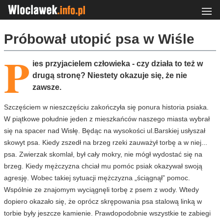
Próbował utopić psa w Wiśle
P
ies przyjacielem człowieka - czy działa to też w
drugą stronę? Niestety okazuje się, że nie
zawsze.
Szczęściem w nieszczęściu zakończyła się ponura historia psiaka.
W piątkowe południe jeden z mieszkańców naszego miasta wybrał
się na spacer nad Wisłę. Będąc na wysokości ul.Barskiej usłyszał
skowyt psa. Kiedy zszedł na brzeg rzeki zauważył torbę a w niej...
psa. Zwierzak skomlał, był cały mokry, nie mógł wydostać się na
brzeg. Kiedy mężczyzna chciał mu pomóc psiak okazywał swoją
agresję. Wobec takiej sytuacji mężczyzna „ściągnął” pomoc.
Wspólnie ze znajomym wyciągnęli torbę z psem z wody. Wtedy
dopiero okazało się, że oprócz skrępowania psa stalową linką w
torbie były jeszcze kamienie. Prawdopodobnie wszystkie te zabiegi