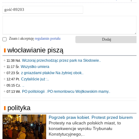
Znam i akceptuję
regulamin portalu
włocławianie piszą
Wczoraj przechodząc przez park na Słodowie..
11:38 Nd.
Wszystko umiera
11:17 Śr.
z gniazdami ptaków Na żytniej obok..
07:23 Śr.
Czytaliście już :..
12:47 Pt.
..
05:15 Cz.
PO politologii . PO remontowcu Wojtkowskim mamy..
07:13 Wt.
polityka
Pogrzeb praw kobiet. Protest przed biurem
poselskim PiS
Protesty na ulicach polskich miast, to
konsekwencje wyroku Trybunału
Konstytucyjnego,..