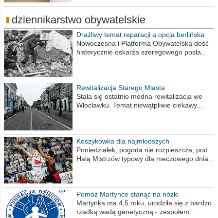
dziennikarstwo obywatelskie
Drażliwy temat reparacji a opcja berlińska
Nowoczesna i Platforma Obywatelska dość
histerycznie oskarża szeregowego posła..
Rewitalizacja Starego Miasta
Stała się ostatnio modna rewitalizacja we
Włocławku. Temat niewątpliwie ciekawy...
Koszykówka dla najmłodszych
Poniedziałek, pogoda nie rozpieszcza, pod
Halą Mistrzów typowy dla meczowego dnia..
Pomóż Martynce stanąć na nóżki
Martynka ma 4,5 roku, urodziła się z bardzo
rzadką wadą genetyczną - zespołem..