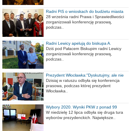
Radni PiS o wnioskach do budżetu miasta
na 2021 rok
28 września radni Prawa i Sprawiedliwości
zorganizowali konferencję prasową,
podczas..
Radni Lewicy apelują do biskupa A.
Wiesława Meringa
Dziś pod Pałacem Biskupim radni Lewicy
zorganizowali konferencję prasową,
podczas..
Prezydent Włocławka:"Dyskutujmy, ale nie
obrażajmy się”
Dzisiaj w ratuszu odbyła się konferencja
prasowa, podczas której prezydent
Włocławka..
Wybory 2020. Wyniki PKW z ponad 99
procent obwodów
W niedzielę 12 lipca odbyła się druga tura
wyborów prezydenckich. Największe..