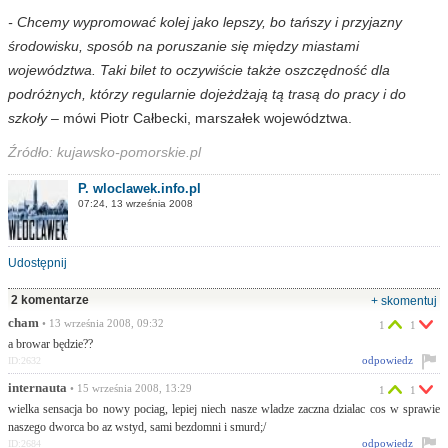
- Chcemy wypromować kolej jako lepszy, bo tańszy i przyjazny
środowisku, sposób na poruszanie się między miastami
województwa. Taki bilet to oczywiście także oszczędność dla
podróżnych, którzy regularnie dojeżdżają tą trasą do pracy i do
szkoły
– mówi Piotr Całbecki, marszałek województwa.
Źródło: kujawsko-pomorskie.pl
P. wloclawek.info.pl
07:24, 13 września 2008
Udostępnij
2 komentarze
+ skomentuj
cham
• 13 września 2008, 09:32
1
1
a browar będzie??
odpowiedz
ID:2632
internauta
• 15 września 2008, 13:29
1
1
wielka sensacja bo nowy pociag, lepiej niech nasze wladze zaczna dzialac cos w sprawie
naszego dworca bo az wstyd, sami bezdomni i smurd;/
odpowiedz
ID:2684