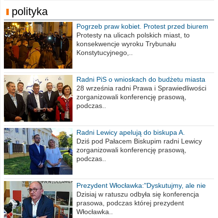
polityka
Pogrzeb praw kobiet. Protest przed biurem
poselskim PiS
Protesty na ulicach polskich miast, to
konsekwencje wyroku Trybunału
Konstytucyjnego,..
Radni PiS o wnioskach do budżetu miasta
na 2021 rok
28 września radni Prawa i Sprawiedliwości
zorganizowali konferencję prasową,
podczas..
Radni Lewicy apelują do biskupa A.
Wiesława Meringa
Dziś pod Pałacem Biskupim radni Lewicy
zorganizowali konferencję prasową,
podczas..
Prezydent Włocławka:"Dyskutujmy, ale nie
obrażajmy się”
Dzisiaj w ratuszu odbyła się konferencja
prasowa, podczas której prezydent
Włocławka..