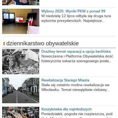
Wybory 2020. Wyniki PKW z ponad 99
procent obwodów
W niedzielę 12 lipca odbyła się druga tura
wyborów prezydenckich. Największe..
dziennikarstwo obywatelskie
Drażliwy temat reparacji a opcja berlińska
Nowoczesna i Platforma Obywatelska dość
histerycznie oskarża szeregowego posła..
Rewitalizacja Starego Miasta
Stała się ostatnio modna rewitalizacja we
Włocławku. Temat niewątpliwie ciekawy...
Koszykówka dla najmłodszych
Poniedziałek, pogoda nie rozpieszcza, pod