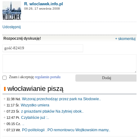
R. wloclawek.info.pl
08:26, 17 września 2008
Udostępnij
Rozpocznij dyskusję!
+ skomentuj
Znam i akceptuję
regulamin portalu
włocławianie piszą
Wczoraj przechodząc przez park na Słodowie..
11:38 Nd.
Wszystko umiera
11:17 Śr.
z gniazdami ptaków Na żytniej obok..
07:23 Śr.
Czytaliście już :..
12:47 Pt.
..
05:15 Cz.
PO politologii . PO remontowcu Wojtkowskim mamy..
07:13 Wt.