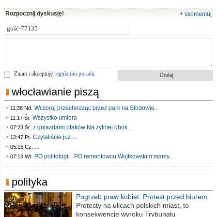
Rozpocznij dyskusję!
+ skomentuj
Znam i akceptuję
regulamin portalu
włocławianie piszą
Wczoraj przechodząc przez park na Słodowie..
11:38 Nd.
Wszystko umiera
11:17 Śr.
z gniazdami ptaków Na żytniej obok..
07:23 Śr.
Czytaliście już :..
12:47 Pt.
..
05:15 Cz.
PO politologii . PO remontowcu Wojtkowskim mamy..
07:13 Wt.
polityka
Pogrzeb praw kobiet. Protest przed biurem
poselskim PiS
Protesty na ulicach polskich miast, to
konsekwencje wyroku Trybunału