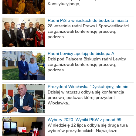
Konstytucyjnego,..
Radni PiS o wnioskach do budżetu miasta
na 2021 rok
28 września radni Prawa i Sprawiedliwości
zorganizowali konferencję prasową,
podczas..
Radni Lewicy apelują do biskupa A.
Wiesława Meringa
Dziś pod Pałacem Biskupim radni Lewicy
zorganizowali konferencję prasową,
podczas..
Prezydent Włocławka:"Dyskutujmy, ale nie
obrażajmy się”
Dzisiaj w ratuszu odbyła się konferencja
prasowa, podczas której prezydent
Włocławka..
Wybory 2020. Wyniki PKW z ponad 99
procent obwodów
W niedzielę 12 lipca odbyła się druga tura
wyborów prezydenckich. Największe..