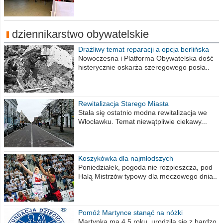
dziennikarstwo obywatelskie
Drażliwy temat reparacji a opcja berlińska
Nowoczesna i Platforma Obywatelska dość
histerycznie oskarża szeregowego posła..
Rewitalizacja Starego Miasta
Stała się ostatnio modna rewitalizacja we
Włocławku. Temat niewątpliwie ciekawy...
Koszykówka dla najmłodszych
Poniedziałek, pogoda nie rozpieszcza, pod
Halą Mistrzów typowy dla meczowego dnia..
Pomóż Martynce stanąć na nóżki
Martynka ma 4,5 roku, urodziła się z bardzo