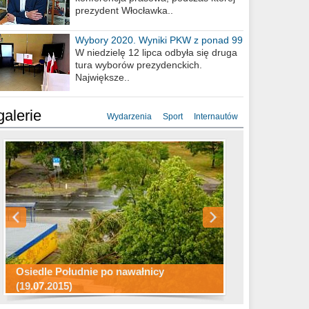
prezydent Włocławka..
Wybory 2020. Wyniki PKW z ponad 99
procent obwodów
W niedzielę 12 lipca odbyła się druga
tura wyborów prezydenckich.
Największe..
galerie
Wydarzenia
Sport
Internautów
Konkurs fotograficzny "Co to za
Miasto kładzie się do snu .
miejsca"
Ścieżka rowerowa w naszym mieście
Osiedle Południe po nawałnicy
(19.07.2015)
Wizytówka Włocławka
polowanie wigilijne 2014