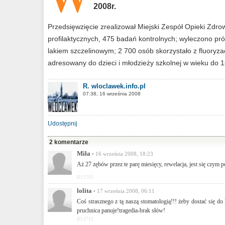
2008r.
Przedsięwzięcie zrealizował Miejski Zespół Opieki Zdr
profilaktycznych, 475 badań kontrolnych; wyleczono p
lakiem szczelinowym; 2 700 osób skorzystało z fluoryzac
adresowany do dzieci i młodzieży szkolnej w wieku do 1
R. wloclawek.info.pl
07:38, 16 września 2008
Udostępnij
2 komentarze
Miła
• 16 września 2008, 18:23
Aż 27 zębów przez te parę miesięcy, rewelacja, jest się czym p
ID:2705
lolita
• 17 września 2008, 06:11
Coś strasznego z tą naszą stomatologią!!! żeby dostać się do
pruchnica panuje!tragedia-brak słów!
ID:2711