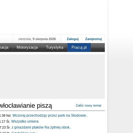
niedziela,
9 sierpnia 2026
Zaloguj
Zarejestruj
kacja
Motoryzacja
Turystyka
Pracuj.pl
włocławianie piszą
Załóż nowy temat
Wczoraj przechodząc przez park na Słodowie..
1:38 Nd.
Wszystko umiera
1:17 Śr.
z gniazdami ptaków Na żytniej obok..
7:23 Śr.