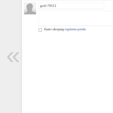
Znam i akceptuję
regulamin portalu
«