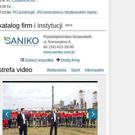
Czytaliście już :..
2:47 Pt.
..
5:15 Cz.
PO politologii . PO remontowcu Wojtkowskim mamy..
7:13 Wt.
katalog firm
i instytucji
2874
Przedsiębiorstwo Gospodarki
ul. Komunalna 4,
tel. (54) 412-18-00
www.saniko.com.pl
Zobacz wszystkie
Dodaj firmę
strefa video
Wydarzenia
Sport
Internautów
sixf33t .Last Year DRONE FOOTAGE
XXIII Sesja Rady Miasta Włocławek VIII
Ni To Ponk - W oczach mamy strach
Włocławek
kadencji w dniu 09.06.2020 r.