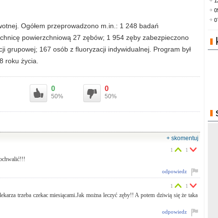
1
0
0
owotnej. Ogółem przeprowadzono m.in.: 1 248 badań
róchnicę powierzchniową 27 zębów; 1 954 zęby zabezpieczono
ji grupowej; 167 osób z fluoryzacji indywidualnej. Program był
8 roku życia.
0
0
50%
50%
+ skomentuj
1
1
ochwalić!!!
odpowiedz
1
1
 lekarza trzeba czekac miesiącami.Jak można leczyć zęby!! A potem dziwią się że taka
odpowiedz