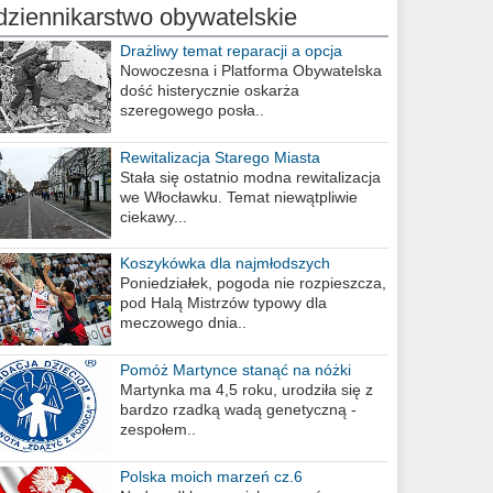
dziennikarstwo obywatelskie
Drażliwy temat reparacji a opcja
berlińska
Nowoczesna i Platforma Obywatelska
dość histerycznie oskarża
szeregowego posła..
Rewitalizacja Starego Miasta
Stała się ostatnio modna rewitalizacja
we Włocławku. Temat niewątpliwie
ciekawy...
Koszykówka dla najmłodszych
Poniedziałek, pogoda nie rozpieszcza,
pod Halą Mistrzów typowy dla
meczowego dnia..
Pomóż Martynce stanąć na nóżki
Martynka ma 4,5 roku, urodziła się z
bardzo rzadką wadą genetyczną -
zespołem..
Polska moich marzeń cz.6