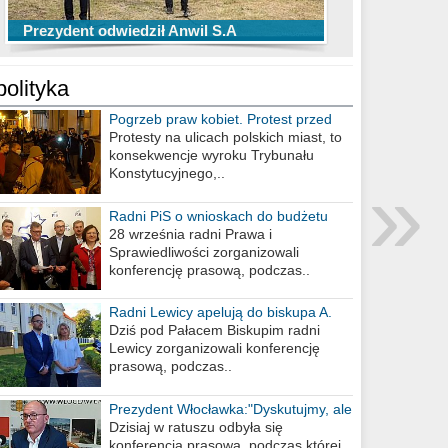
TOP 10 przechwytów Anwilu Włocławek
TOP 5 rzutów Anwilu Włocławek w BCL
Prezydent odwiedził Anwil S.A
w EBL w sezonie 2019/2020
w sezonie 2019/2020
polityka
Pogrzeb praw kobiet. Protest przed
biurem poselskim PiS
Protesty na ulicach polskich miast, to
konsekwencje wyroku Trybunału
»
Konstytucyjnego,..
Radni PiS o wnioskach do budżetu
miasta na 2021 rok
28 września radni Prawa i
Sprawiedliwości zorganizowali
konferencję prasową, podczas..
Radni Lewicy apelują do biskupa A.
Wiesława Meringa
Dziś pod Pałacem Biskupim radni
Lewicy zorganizowali konferencję
prasową, podczas..
Prezydent Włocławka:"Dyskutujmy, ale
nie obrażajmy się”
Dzisiaj w ratuszu odbyła się
konferencja prasowa, podczas której