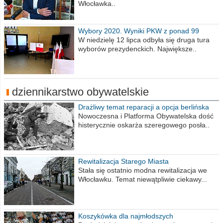
Włocławka..
Wybory 2020. Wyniki PKW z ponad 99
procent obwodów
W niedzielę 12 lipca odbyła się druga tura
wyborów prezydenckich. Największe..
dziennikarstwo obywatelskie
Drażliwy temat reparacji a opcja berlińska
Nowoczesna i Platforma Obywatelska dość
histerycznie oskarża szeregowego posła..
Rewitalizacja Starego Miasta
Stała się ostatnio modna rewitalizacja we
Włocławku. Temat niewątpliwie ciekawy...
Koszykówka dla najmłodszych