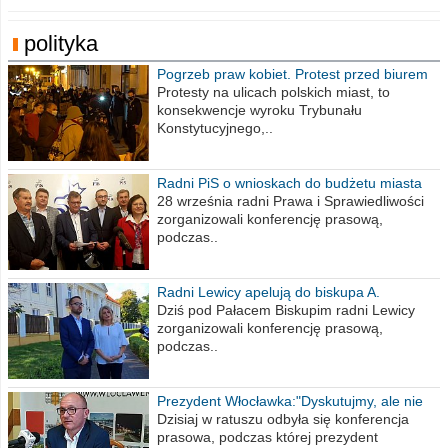
polityka
Pogrzeb praw kobiet. Protest przed biurem
poselskim PiS
Protesty na ulicach polskich miast, to
konsekwencje wyroku Trybunału
Konstytucyjnego,..
Radni PiS o wnioskach do budżetu miasta
na 2021 rok
28 września radni Prawa i Sprawiedliwości
zorganizowali konferencję prasową,
podczas..
Radni Lewicy apelują do biskupa A.
Wiesława Meringa
Dziś pod Pałacem Biskupim radni Lewicy
zorganizowali konferencję prasową,
podczas..
Prezydent Włocławka:"Dyskutujmy, ale nie
obrażajmy się”
Dzisiaj w ratuszu odbyła się konferencja
prasowa, podczas której prezydent