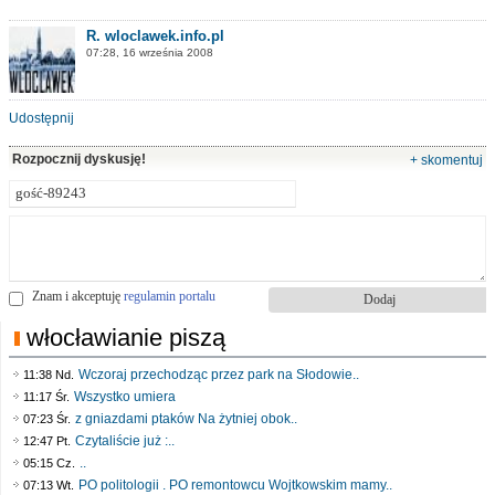
R. wloclawek.info.pl
07:28, 16 września 2008
Udostępnij
Rozpocznij dyskusję!
+ skomentuj
Znam i akceptuję
regulamin portalu
włocławianie piszą
Wczoraj przechodząc przez park na Słodowie..
11:38 Nd.
Wszystko umiera
11:17 Śr.
z gniazdami ptaków Na żytniej obok..
07:23 Śr.
Czytaliście już :..
12:47 Pt.
..
05:15 Cz.
PO politologii . PO remontowcu Wojtkowskim mamy..
07:13 Wt.