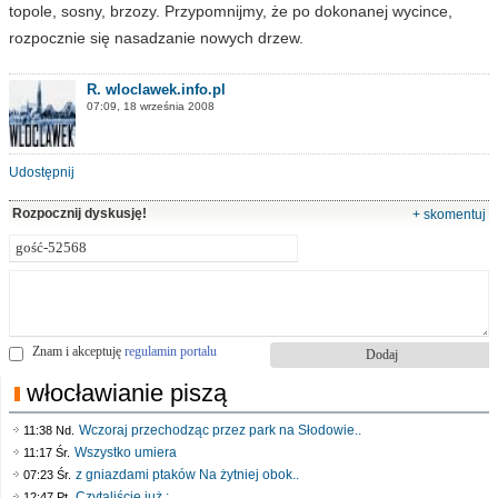
topole, sosny, brzozy. Przypomnijmy, że po dokonanej wycince,
rozpocznie się nasadzanie nowych drzew.
R. wloclawek.info.pl
07:09, 18 września 2008
Udostępnij
Rozpocznij dyskusję!
+ skomentuj
Znam i akceptuję
regulamin portalu
włocławianie piszą
Wczoraj przechodząc przez park na Słodowie..
11:38 Nd.
Wszystko umiera
11:17 Śr.
z gniazdami ptaków Na żytniej obok..
07:23 Śr.
Czytaliście już :..
12:47 Pt.