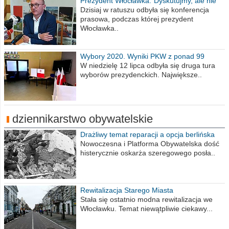
Prezydent Włocławka:"Dyskutujmy, ale nie
obrażajmy się”
Dzisiaj w ratuszu odbyła się konferencja
prasowa, podczas której prezydent
Włocławka..
Wybory 2020. Wyniki PKW z ponad 99
procent obwodów
W niedzielę 12 lipca odbyła się druga tura
wyborów prezydenckich. Największe..
dziennikarstwo obywatelskie
Drażliwy temat reparacji a opcja berlińska
Nowoczesna i Platforma Obywatelska dość
histerycznie oskarża szeregowego posła..
Rewitalizacja Starego Miasta
Stała się ostatnio modna rewitalizacja we
Włocławku. Temat niewątpliwie ciekawy...