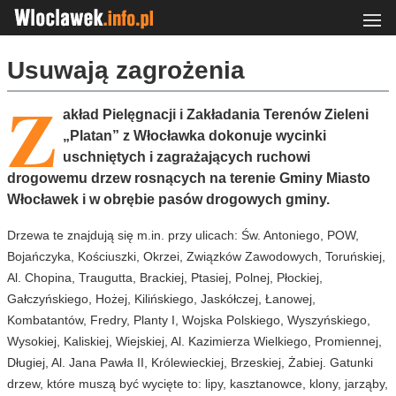
Usuwają zagrożenia
Z
akład Pielęgnacji i Zakładania Terenów Zieleni
„Platan” z Włocławka dokonuje wycinki
uschniętych i zagrażających ruchowi
drogowemu drzew rosnących na terenie Gminy Miasto
Włocławek i w obrębie pasów drogowych gminy.
Drzewa te znajdują się m.in. przy ulicach: Św. Antoniego, POW,
Bojańczyka, Kościuszki, Okrzei, Związków Zawodowych, Toruńskiej,
Al. Chopina, Traugutta, Brackiej, Ptasiej, Polnej, Płockiej,
Gałczyńskiego, Hożej, Kilińskiego, Jaskółczej, Łanowej,
Kombatantów, Fredry, Planty I, Wojska Polskiego, Wyszyńskiego,
Wysokiej, Kaliskiej, Wiejskiej, Al. Kazimierza Wielkiego, Promiennej,
Długiej, Al. Jana Pawła II, Królewieckiej, Brzeskiej, Żabiej. Gatunki
drzew, które muszą być wycięte to: lipy, kasztanowce, klony, jarząby,