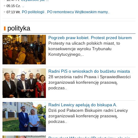
..
05:15 Cz.
PO politologii . PO remontowcu Wojtkowskim mamy..
07:13 Wt.
polityka
Pogrzeb praw kobiet. Protest przed biurem
poselskim PiS
Protesty na ulicach polskich miast, to
konsekwencje wyroku Trybunału
Konstytucyjnego,..
Radni PiS o wnioskach do budżetu miasta
na 2021 rok
28 września radni Prawa i Sprawiedliwości
zorganizowali konferencję prasową,
podczas..
Radni Lewicy apelują do biskupa A.
Wiesława Meringa
Dziś pod Pałacem Biskupim radni Lewicy
zorganizowali konferencję prasową,
podczas..