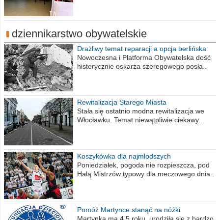
dziennikarstwo obywatelskie
Drażliwy temat reparacji a opcja berlińska
Nowoczesna i Platforma Obywatelska dość
histerycznie oskarża szeregowego posła..
Rewitalizacja Starego Miasta
Stała się ostatnio modna rewitalizacja we
Włocławku. Temat niewątpliwie ciekawy...
Koszykówka dla najmłodszych
Poniedziałek, pogoda nie rozpieszcza, pod
Halą Mistrzów typowy dla meczowego dnia..
Pomóż Martynce stanąć na nóżki
Martynka ma 4,5 roku, urodziła się z bardzo