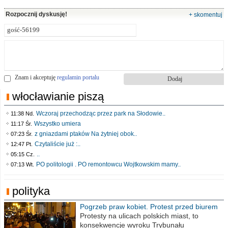
Rozpocznij dyskusję!
+ skomentuj
Znam i akceptuję
regulamin portalu
włocławianie piszą
Wczoraj przechodząc przez park na Słodowie..
11:38 Nd.
Wszystko umiera
11:17 Śr.
z gniazdami ptaków Na żytniej obok..
07:23 Śr.
Czytaliście już :..
12:47 Pt.
..
05:15 Cz.
PO politologii . PO remontowcu Wojtkowskim mamy..
07:13 Wt.
polityka
Pogrzeb praw kobiet. Protest przed biurem
poselskim PiS
Protesty na ulicach polskich miast, to
konsekwencje wyroku Trybunału