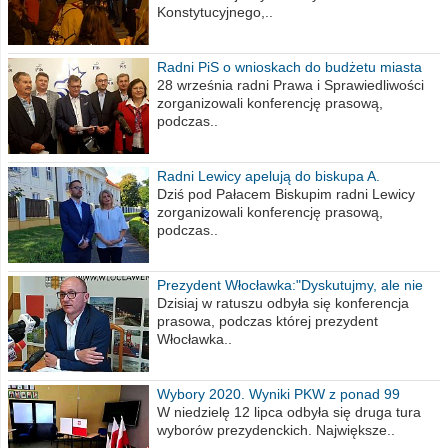
Konstytucyjnego,..
Radni PiS o wnioskach do budżetu miasta
na 2021 rok
28 września radni Prawa i Sprawiedliwości
zorganizowali konferencję prasową,
podczas..
Radni Lewicy apelują do biskupa A.
Wiesława Meringa
Dziś pod Pałacem Biskupim radni Lewicy
zorganizowali konferencję prasową,
podczas..
Prezydent Włocławka:"Dyskutujmy, ale nie
obrażajmy się”
Dzisiaj w ratuszu odbyła się konferencja
prasowa, podczas której prezydent
Włocławka..
Wybory 2020. Wyniki PKW z ponad 99
procent obwodów
W niedzielę 12 lipca odbyła się druga tura
wyborów prezydenckich. Największe..