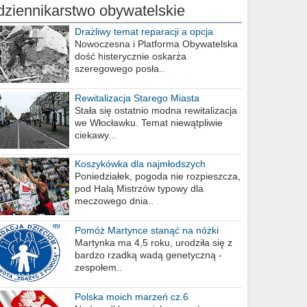
dziennikarstwo obywatelskie
Drażliwy temat reparacji a opcja
berlińska
Nowoczesna i Platforma Obywatelska
dość histerycznie oskarża
szeregowego posła..
Rewitalizacja Starego Miasta
Stała się ostatnio modna rewitalizacja
we Włocławku. Temat niewątpliwie
ciekawy...
Koszykówka dla najmłodszych
Poniedziałek, pogoda nie rozpieszcza,
pod Halą Mistrzów typowy dla
meczowego dnia..
Pomóż Martynce stanąć na nóżki
Martynka ma 4,5 roku, urodziła się z
bardzo rzadką wadą genetyczną -
zespołem..
Polska moich marzeń cz.6