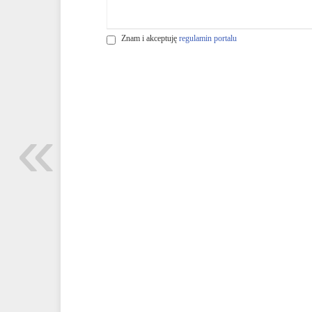
Znam i akceptuję
regulamin portalu
«