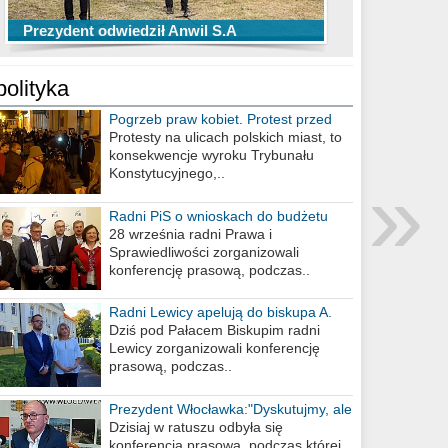
TOP 10 przechwytów Anwilu Włocławek
TOP 5 rzutów Anwilu Włocławek w BCL
Prezydent odwiedził Anwil S.A
w EBL w sezonie 2019/2020
w sezonie 2019/2020
polityka
Pogrzeb praw kobiet. Protest przed
biurem poselskim PiS
Protesty na ulicach polskich miast, to
konsekwencje wyroku Trybunału
»
Konstytucyjnego,..
Radni PiS o wnioskach do budżetu
miasta na 2021 rok
28 września radni Prawa i
Sprawiedliwości zorganizowali
konferencję prasową, podczas..
Radni Lewicy apelują do biskupa A.
Wiesława Meringa
Dziś pod Pałacem Biskupim radni
Lewicy zorganizowali konferencję
prasową, podczas..
Prezydent Włocławka:"Dyskutujmy, ale
nie obrażajmy się”
Dzisiaj w ratuszu odbyła się
konferencja prasowa, podczas której