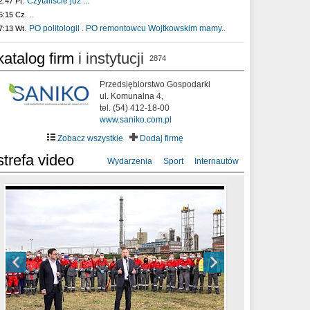
Czytaliście już :..
2:47 Pt.
..
5:15 Cz.
PO politologii . PO remontowcu Wojtkowskim mamy..
7:13 Wt.
katalog firm
i instytucji
2874
Przedsiębiorstwo Gospodarki
ul. Komunalna 4,
tel. (54) 412-18-00
www.saniko.com.pl
Zobacz wszystkie
Dodaj firmę
strefa video
Wydarzenia
Sport
Internautów
sixf33t .Last Year DRONE FOOTAGE
XXIII Sesja Rady Miasta Włocławek VIII
Ni To Ponk - W oczach mamy strach
Włocławek
kadencji w dniu 09.06.2020 r.