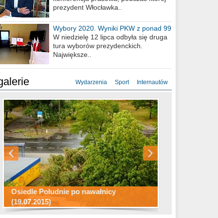
prezydent Włocławka..
Wybory 2020. Wyniki PKW z ponad 99
procent obwodów
W niedzielę 12 lipca odbyła się druga
tura wyborów prezydenckich.
Największe..
galerie
Wydarzenia
Sport
Internautów
Konkurs fotograficzny "Co to za
Miasto kładzie się do snu .
miejsca"
Ścieżka rowerowa w naszym mieście
Osiedle Południe po nawałnicy
(19.07.2015)
Wizytówka Włocławka
polowanie wigilijne 2014