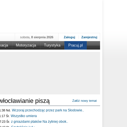
sobota,
8 sierpnia 2026
Zaloguj
Zarejestruj
kacja
Motoryzacja
Turystyka
Pracuj.pl
włocławianie piszą
Załóż nowy temat
Wczoraj przechodząc przez park na Słodowie..
1:38 Nd.
Wszystko umiera
1:17 Śr.
z gniazdami ptaków Na żytniej obok..
7:23 Śr.