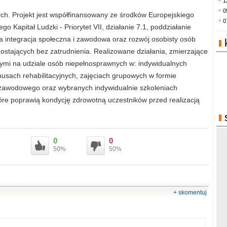
1
0
ch. Projekt jest współfinansowany ze środków Europejskiego
0
apitał Ludzki - Priorytet VII, działanie 7.1, poddziałanie
 integracja społeczna i zawodowa oraz rozwój osobisty osób
stających bez zatrudnienia. Realizowane działania, zmierzające
nymi na udziale osób niepełnosprawnych w: indywidualnych
usach rehabilitacyjnych, zajęciach grupowych w formie
zawodowego oraz wybranych indywidualnie szkoleniach
tóre poprawią kondycję zdrowotną uczestników przed realizacją
0
0
50%
50%
+ skomentuj