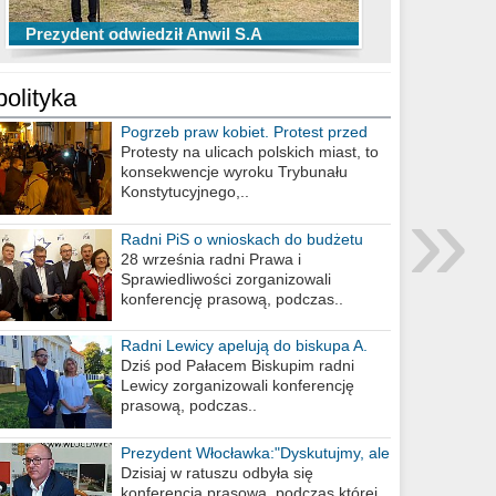
TOP 10 przechwytów Anwilu Włocławek
TOP 5 rzutów Anwilu Włocławek w BCL
Prezydent odwiedził Anwil S.A
w EBL w sezonie 2019/2020
w sezonie 2019/2020
polityka
Pogrzeb praw kobiet. Protest przed
biurem poselskim PiS
Protesty na ulicach polskich miast, to
konsekwencje wyroku Trybunału
»
Konstytucyjnego,..
Radni PiS o wnioskach do budżetu
miasta na 2021 rok
28 września radni Prawa i
Sprawiedliwości zorganizowali
konferencję prasową, podczas..
Radni Lewicy apelują do biskupa A.
Wiesława Meringa
Dziś pod Pałacem Biskupim radni
Lewicy zorganizowali konferencję
prasową, podczas..
Prezydent Włocławka:"Dyskutujmy, ale
nie obrażajmy się”
Dzisiaj w ratuszu odbyła się
konferencja prasowa, podczas której