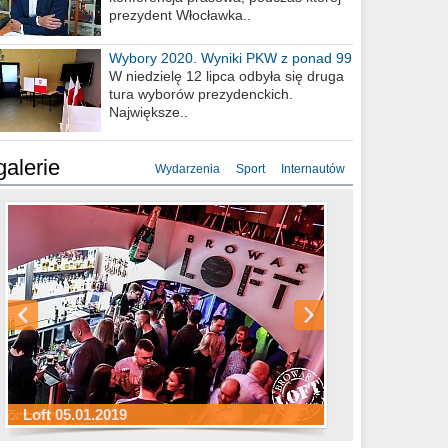
prezydent Włocławka..
Wybory 2020. Wyniki PKW z ponad 99
procent obwodów
W niedzielę 12 lipca odbyła się druga
tura wyborów prezydenckich.
Największe..
galerie
Wydarzenia
Sport
Internautów
Sylwester Hotel Młyn 31.12.2018
Sylwester Miejski 31.12.2018
Sylwester Loft 31.12.2018
Loft 05.01.2019
Sylwester Podgrodzie 31.12.2018
Sylwester Pensjonat Michelin 31.12.2018