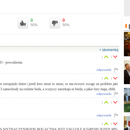
0
0
50%
50%
+ skomentuj
1
1
O - powodzenia.
odpowiedz
1
1
st europejski dzien i jezeli ktos moze to moze, to ma zwrocic uwage na problem jaki
 samochody na rodzine beda, a wszyscy narzekaja ze bieda, a jakie fury maja, ehhh
odpowiedz
1
1
odpowiedz
1
1
 WAS WYZNACZYNIKIEM BOGACTWA JEST VW GOLF KTóRYMI JEźDZI 90%