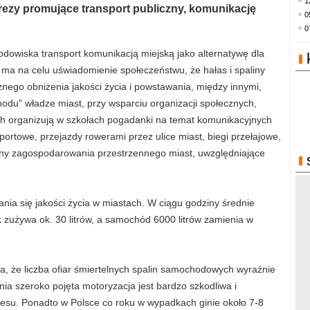
1
ezy promujące transport publiczny, komunikację
0
0
dowiska transport komunikacją miejską jako alternatywę dla
a na celu uświadomienie społeczeństwu, że hałas i spaliny
ego obniżenia jakości życia i powstawania, między innymi,
odu" władze miast, przy wsparciu organizacji społecznych,
nych organizują w szkołach pogadanki na temat komunikacyjnych
portowe, przejazdy rowerami przez ulice miast, biegi przełajowe,
lany zagospodarowania przestrzennego miast, uwzględniające
ia się jakości życia w miastach. W ciągu godziny średnie
ek zużywa ok. 30 litrów, a samochód 6000 litrów zamienia w
, że liczba ofiar śmiertelnych spalin samochodowych wyraźnie
ia szeroko pojęta motoryzacja jest bardzo szkodliwa i
i stresu. Ponadto w Polsce co roku w wypadkach ginie około 7-8