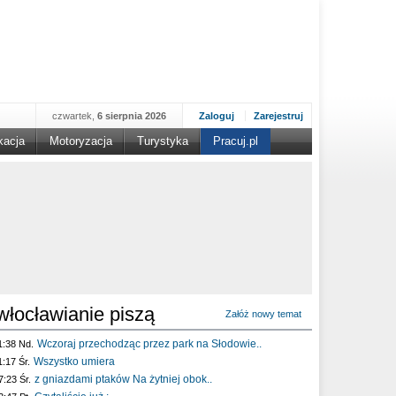
czwartek,
6 sierpnia 2026
Zaloguj
Zarejestruj
kacja
Motoryzacja
Turystyka
Pracuj.pl
włocławianie piszą
Załóż nowy temat
Wczoraj przechodząc przez park na Słodowie..
1:38 Nd.
Wszystko umiera
1:17 Śr.
z gniazdami ptaków Na żytniej obok..
7:23 Śr.