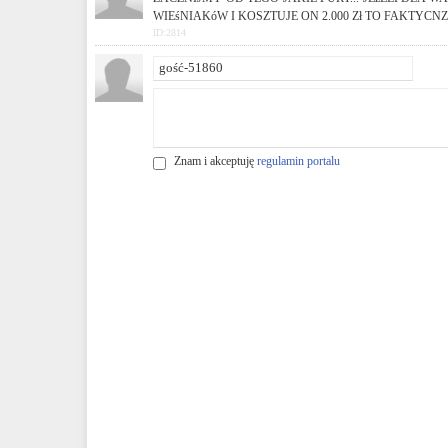
WIEśNIAKóW I KOSZTUJE ON 2.000 Zł TO FAKTYCNZI
ID:2814
Znam i akceptuję
regulamin portalu