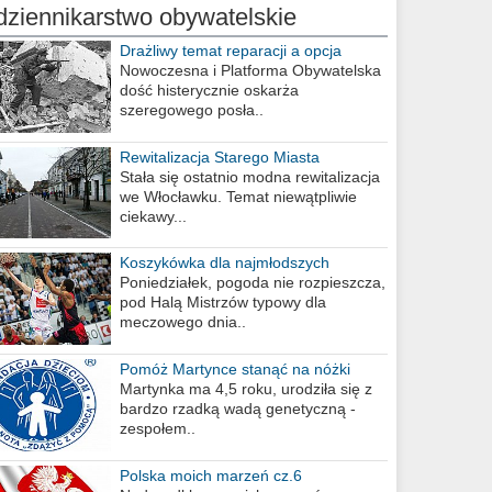
dziennikarstwo obywatelskie
Drażliwy temat reparacji a opcja
berlińska
Nowoczesna i Platforma Obywatelska
dość histerycznie oskarża
szeregowego posła..
Rewitalizacja Starego Miasta
Stała się ostatnio modna rewitalizacja
we Włocławku. Temat niewątpliwie
ciekawy...
Koszykówka dla najmłodszych
Poniedziałek, pogoda nie rozpieszcza,
pod Halą Mistrzów typowy dla
meczowego dnia..
Pomóż Martynce stanąć na nóżki
Martynka ma 4,5 roku, urodziła się z
bardzo rzadką wadą genetyczną -
zespołem..
Polska moich marzeń cz.6