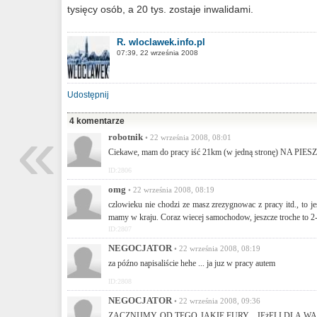
tysięcy osób, a 20 tys. zostaje inwalidami.
R. wloclawek.info.pl
07:39, 22 września 2008
Udostępnij
«
4 komentarze
robotnik
• 22 września 2008, 08:01
Ciekawe, mam do pracy iść 21km (w jedną stronę) NA PIESZ
ID:2806
omg
• 22 września 2008, 08:19
czlowieku nie chodzi ze masz zrezygnowac z pracy itd., to je
mamy w kraju. Coraz wiecej samochodow, jeszcze troche to 2-3
ID:2807
NEGOCJATOR
• 22 września 2008, 08:19
za późno napisaliście hehe ... ja juz w pracy autem
ID:2808
NEGOCJATOR
• 22 września 2008, 09:36
ZACZNIJMY OD TEGO JAKIE FURY... JEżELI DLA