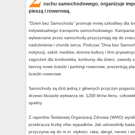
ruchu samochodowego, organizuje impr
pieszą i rowerową.
"Dzień bez Samochodu" promuje mniej szkodliwy dla śro
indywidualnego transportu samochodowego. Kampania m
wytwarzane przez samochody przyczyniają się do znaczn
nadciśnienia i chorób serca. Podczas "Dnia bez Samoch
instytucji, szkół, mediów, domów kultury i firm prywat
zagrożeń dla środowiska, konkursy dla dzieci, zawody s
tworzą nowe ścieżki i parkingi rowerowe, prezentują p
ścieżki rowerowe.
Samochody są dziś jedną z głównych przyczyn pogarszan
drzewo liściaste wytwarza ok. 1200 litrów tlenu, człowi
spaliny.
Z raportów Światowej Organizacji Zdrowia (WHO) wynika
przekracza liczbę ofiar wypadków. Jak udowodniły badan
przyczynia się do m.in. otyłości, raka, alergii, nerwic 