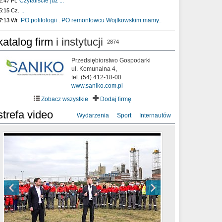
Czytaliście już :..
2:47 Pt.
..
5:15 Cz.
PO politologii . PO remontowcu Wojtkowskim mamy..
7:13 Wt.
katalog firm
i instytucji
2874
Przedsiębiorstwo Gospodarki
ul. Komunalna 4,
tel. (54) 412-18-00
www.saniko.com.pl
Zobacz wszystkie
Dodaj firmę
strefa video
Wydarzenia
Sport
Internautów
sixf33t .Last Year DRONE FOOTAGE
XXIII Sesja Rady Miasta Włocławek VIII
Ni To Ponk - W oczach mamy strach
Włocławek
kadencji w dniu 09.06.2020 r.