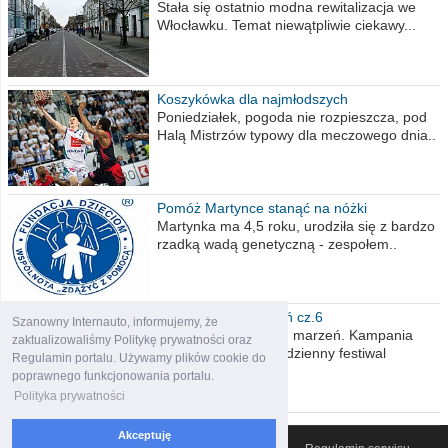
Stała się ostatnio modna rewitalizacja we
Włocławku. Temat niewątpliwie ciekawy...
Koszykówka dla najmłodszych
Poniedziałek, pogoda nie rozpieszcza, pod
Halą Mistrzów typowy dla meczowego dnia..
Pomóż Martynce stanąć na nóżki
Martynka ma 4,5 roku, urodziła się z bardzo
rzadką wadą genetyczną - zespołem..
Polska moich marzeń cz.6
Szanowny Internauto, informujemy, że
Nadszedł kres moich marzeń. Kampania
zaktualizowaliśmy Politykę prywatności oraz
wyborcza czyli niecodzienny festiwal
Regulamin portalu. Używamy plików cookie do
obietnic,..
poprawnego funkcjonowania portalu.
Polityka prywatności
Akceptuję