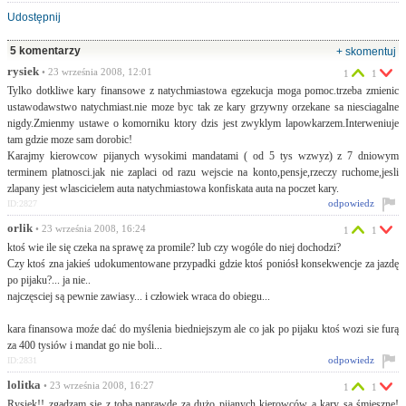
Udostępnij
5 komentarzy
+ skomentuj
rysiek
• 23 września 2008, 12:01
1
1
Tylko dotkliwe kary finansowe z natychmiastowa egzekucja moga pomoc.trzeba zmienic
ustawodawstwo natychmiast.nie moze byc tak ze kary grzywny orzekane sa niesciagalne
nigdy.Zmienmy ustawe o komorniku ktory dzis jest zwyklym lapowkarzem.Interweniuje
tam gdzie moze sam dorobic!
Karajmy kierowcow pijanych wysokimi mandatami ( od 5 tys wzwyz) z 7 dniowym
terminem platnosci.jak nie zaplaci od razu wejscie na konto,pensje,rzeczy ruchome,jesli
zlapany jest wlascicielem auta natychmiastowa konfiskata auta na poczet kary.
odpowiedz
ID:2827
orlik
• 23 września 2008, 16:24
1
1
ktoś wie ile się czeka na sprawę za promile? lub czy wogóle do niej dochodzi?
Czy ktoś zna jakieś udokumentowane przypadki gdzie ktoś poniósł konsekwencje za jazdę
po pijaku?... ja nie..
najczęsciej są pewnie zawiasy... i człowiek wraca do obiegu...
kara finansowa moźe dać do myślenia biedniejszym ale co jak po pijaku ktoś wozi sie furą
za 400 tysiów i mandat go nie boli...
odpowiedz
ID:2831
lolitka
• 23 września 2008, 16:27
1
1
Rysiek!! zgadzam się z tobą,naprawde za dużo pijanych kierowców a kary są śmieszne!