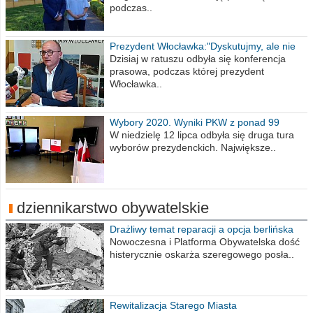
podczas..
Prezydent Włocławka:"Dyskutujmy, ale nie
obrażajmy się”
Dzisiaj w ratuszu odbyła się konferencja
prasowa, podczas której prezydent
Włocławka..
Wybory 2020. Wyniki PKW z ponad 99
procent obwodów
W niedzielę 12 lipca odbyła się druga tura
wyborów prezydenckich. Największe..
dziennikarstwo obywatelskie
Drażliwy temat reparacji a opcja berlińska
Nowoczesna i Platforma Obywatelska dość
histerycznie oskarża szeregowego posła..
Rewitalizacja Starego Miasta