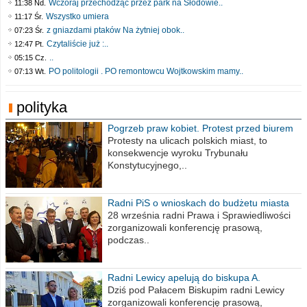
Wczoraj przechodząc przez park na Słodowie..
11:38 Nd.
Wszystko umiera
11:17 Śr.
z gniazdami ptaków Na żytniej obok..
07:23 Śr.
Czytaliście już :..
12:47 Pt.
..
05:15 Cz.
PO politologii . PO remontowcu Wojtkowskim mamy..
07:13 Wt.
polityka
Pogrzeb praw kobiet. Protest przed biurem
poselskim PiS
Protesty na ulicach polskich miast, to
konsekwencje wyroku Trybunału
Konstytucyjnego,..
Radni PiS o wnioskach do budżetu miasta
na 2021 rok
28 września radni Prawa i Sprawiedliwości
zorganizowali konferencję prasową,
podczas..
Radni Lewicy apelują do biskupa A.
Wiesława Meringa
Dziś pod Pałacem Biskupim radni Lewicy
zorganizowali konferencję prasową,