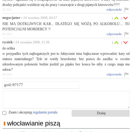
drodzy policjańci weżdżcie się do pracy i usuwajcie z drogi pijanych kierowców!!!!!
odpowiedz
ID:2832
negocjator
• 24 września 2008, 04:57
1
1
NIE MA DOTKLIWYCH KAR... DLATEGO SIĘ WOŻĄ PO ALKOHOLU.... TO
POTENCJALNI MORDERCY !!
odpowiedz
ID:2834
rysiek
• 24 września 2008, 11:30
1
1
do orlika
w przypadku tych najbogatszych jest to faktycznie inna bajka.moze wprowadzic kary od
statusu materialnego? Tyle ze wtedy bezrobotny bez prawa do zasilku w swoim
zdezelowanym polonezie bedzie jezdzil po pijaku bez konca bo niby z czego maja mu
zabrac?
odpowiedz
ID:2842
Znam i akceptuję
regulamin portalu
włocławianie piszą