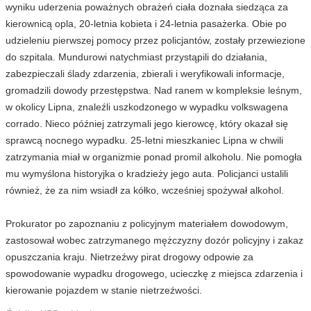
wyniku uderzenia poważnych obrażeń ciała doznała siedząca za
kierownicą opla, 20-letnia kobieta i 24-letnia pasażerka. Obie po
udzieleniu pierwszej pomocy przez policjantów, zostały przewiezione
do szpitala. Mundurowi natychmiast przystąpili do działania,
zabezpieczali ślady zdarzenia, zbierali i weryfikowali informacje,
gromadzili dowody przestępstwa. Nad ranem w kompleksie leśnym,
w okolicy Lipna, znaleźli uszkodzonego w wypadku volkswagena
corrado. Nieco później zatrzymali jego kierowcę, który okazał się
sprawcą nocnego wypadku. 25-letni mieszkaniec Lipna w chwili
zatrzymania miał w organizmie ponad promil alkoholu. Nie pomogła
mu wymyślona historyjka o kradzieży jego auta. Policjanci ustalili
również, że za nim wsiadł za kółko, wcześniej spożywał alkohol.
Prokurator po zapoznaniu z policyjnym materiałem dowodowym,
zastosował wobec zatrzymanego mężczyzny dozór policyjny i zakaz
opuszczania kraju. Nietrzeźwy pirat drogowy odpowie za
spowodowanie wypadku drogowego, ucieczkę z miejsca zdarzenia i
kierowanie pojazdem w stanie nietrzeźwości.