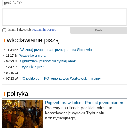
Znam i akceptuję
regulamin portalu
włocławianie piszą
Wczoraj przechodząc przez park na Słodowie..
11:38 Nd.
Wszystko umiera
11:17 Śr.
z gniazdami ptaków Na żytniej obok..
07:23 Śr.
Czytaliście już :..
12:47 Pt.
..
05:15 Cz.
PO politologii . PO remontowcu Wojtkowskim mamy..
07:13 Wt.
polityka
Pogrzeb praw kobiet. Protest przed biurem
poselskim PiS
Protesty na ulicach polskich miast, to
konsekwencje wyroku Trybunału
Konstytucyjnego,..