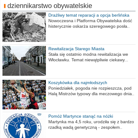
dziennikarstwo obywatelskie
Drażliwy temat reparacji a opcja berlińska
Nowoczesna i Platforma Obywatelska dość
histerycznie oskarża szeregowego posła..
Rewitalizacja Starego Miasta
Stała się ostatnio modna rewitalizacja we
Włocławku. Temat niewątpliwie ciekawy...
Koszykówka dla najmłodszych
Poniedziałek, pogoda nie rozpieszcza, pod
Halą Mistrzów typowy dla meczowego dnia..
Pomóż Martynce stanąć na nóżki
Martynka ma 4,5 roku, urodziła się z bardzo
rzadką wadą genetyczną - zespołem..