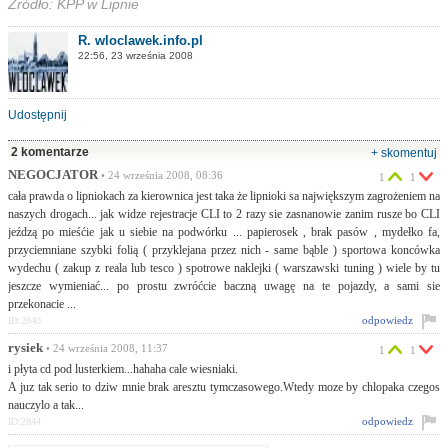
Źródło: KPP w Lipnie
R. wloclawek.info.pl
22:56, 23 września 2008
Udostępnij
2 komentarze
+ skomentuj
NEGOCJATOR
• 24 września 2008, 08:36
1
1
cała prawda o lipniokach za kierownica jest taka że lipnioki sa największym zagrożeniem na
naszych drogach... jak widze rejestracje CLI to 2 razy sie zasnanowie zanim rusze bo CLI
jeźdzą po mieśćie jak u siebie na podwórku ... papierosek , brak pasów , mydełko fa,
przyciemniane szybki folią ( przyklejana przez nich - same bąble ) sportowa koncówka
wydechu ( zakup z reala lub tesco ) spotrowe naklejki ( warszawski tuning ) wiele by tu
jeszcze wymieniać... po prostu zwróćcie baczną uwagę na te pojazdy, a sami sie
przekonacie ...
odpowiedz
ID:2840
rysiek
• 24 września 2008, 11:37
1
1
i płyta cd pod lusterkiem...hahaha cale wiesniaki.
A juz tak serio to dziw mnie brak aresztu tymczasowego.Wtedy moze by chlopaka czegos
nauczylo a tak...
odpowiedz
ID:2844