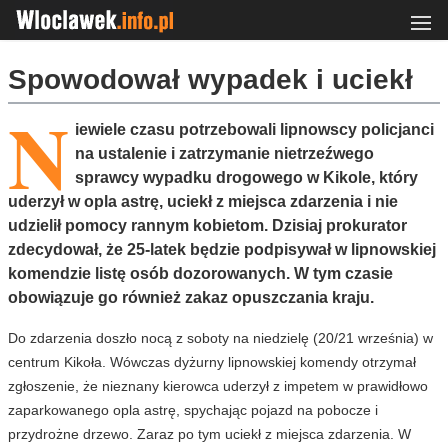
Spowodował wypadek i uciekł
N
iewiele czasu potrzebowali lipnowscy policjanci
na ustalenie i zatrzymanie nietrzeźwego
sprawcy wypadku drogowego w Kikole, który
uderzył w opla astrę, uciekł z miejsca zdarzenia i nie
udzielił pomocy rannym kobietom. Dzisiaj prokurator
zdecydował, że 25-latek będzie podpisywał w lipnowskiej
komendzie listę osób dozorowanych. W tym czasie
obowiązuje go również zakaz opuszczania kraju.
Do zdarzenia doszło nocą z soboty na niedzielę (20/21 września) w
centrum Kikoła. Wówczas dyżurny lipnowskiej komendy otrzymał
zgłoszenie, że nieznany kierowca uderzył z impetem w prawidłowo
zaparkowanego opla astrę, spychając pojazd na pobocze i
przydrożne drzewo. Zaraz po tym uciekł z miejsca zdarzenia. W