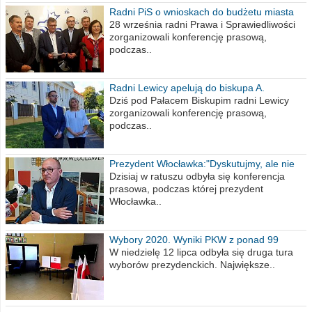
Radni PiS o wnioskach do budżetu miasta
na 2021 rok
28 września radni Prawa i Sprawiedliwości
zorganizowali konferencję prasową,
podczas..
Radni Lewicy apelują do biskupa A.
Wiesława Meringa
Dziś pod Pałacem Biskupim radni Lewicy
zorganizowali konferencję prasową,
podczas..
Prezydent Włocławka:"Dyskutujmy, ale nie
obrażajmy się”
Dzisiaj w ratuszu odbyła się konferencja
prasowa, podczas której prezydent
Włocławka..
Wybory 2020. Wyniki PKW z ponad 99
procent obwodów
W niedzielę 12 lipca odbyła się druga tura
wyborów prezydenckich. Największe..