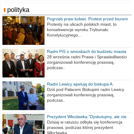
polityka
Pogrzeb praw kobiet. Protest przed biurem
poselskim PiS
Protesty na ulicach polskich miast, to
konsekwencje wyroku Trybunału
Konstytucyjnego,..
Radni PiS o wnioskach do budżetu miasta
na 2021 rok
28 września radni Prawa i Sprawiedliwości
zorganizowali konferencję prasową,
podczas..
Radni Lewicy apelują do biskupa A.
Wiesława Meringa
Dziś pod Pałacem Biskupim radni Lewicy
zorganizowali konferencję prasową,
podczas..
Prezydent Włocławka:"Dyskutujmy, ale nie
obrażajmy się”
Dzisiaj w ratuszu odbyła się konferencja
prasowa, podczas której prezydent
Włocławka..