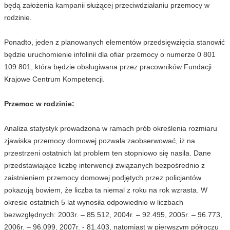
będą założenia kampanii służącej przeciwdziałaniu przemocy w
rodzinie.
Ponadto, jeden z planowanych elementów przedsięwzięcia stanowić
będzie uruchomienie infolinii dla ofiar przemocy o numerze 0 801
109 801, która będzie obsługiwana przez pracowników Fundacji
Krajowe Centrum Kompetencji.
Przemoc w rodzinie:
Analiza statystyk prowadzona w ramach prób określenia rozmiaru
zjawiska przemocy domowej pozwala zaobserwować, iż na
przestrzeni ostatnich lat problem ten stopniowo się nasila. Dane
przedstawiające liczbę interwencji związanych bezpośrednio z
zaistnieniem przemocy domowej podjętych przez policjantów
pokazują bowiem, że liczba ta niemal z roku na rok wzrasta. W
okresie ostatnich 5 lat wynosiła odpowiednio w liczbach
bezwzględnych: 2003r. – 85.512, 2004r. – 92.495, 2005r. – 96.773,
2006r. – 96.099, 2007r. - 81.403, natomiast w pierwszym półroczu