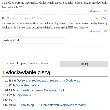
z daleka w obronie tego malca. Matka wzięła dziecko na rękę i odeszli gdzieś między bloki.
Kochaj- nie bij!!!
odpowiedz
ID:3029
lolita
• 7 października 2008, 11:39
1
1
nie rozumiem takie matki kture bez ustannie bija swoje dzieci!to sa nasze skarby trzeba je
kochac a nie bic! co takie bezbronne dziecko moze zrobic!!!!! kochajmy je!
odpowiedz
ID:3047
Znam i akceptuję
regulamin portalu
włocławianie piszą
Wczoraj przechodząc przez park na Słodowie..
11:38 Nd.
Wszystko umiera
11:17 Śr.
z gniazdami ptaków Na żytniej obok..
07:23 Śr.
Czytaliście już :..
12:47 Pt.
..
05:15 Cz.
PO politologii . PO remontowcu Wojtkowskim mamy..
07:13 Wt.