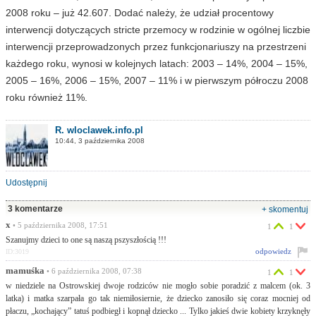
2008 roku – już 42.607. Dodać należy, że udział procentowy
interwencji dotyczących stricte przemocy w rodzinie w ogólnej liczbie
interwencji przeprowadzonych przez funkcjonariuszy na przestrzeni
każdego roku, wynosi w kolejnych latach: 2003 – 14%, 2004 – 15%,
2005 – 16%, 2006 – 15%, 2007 – 11% i w pierwszym półroczu 2008
roku również 11%.
R. wloclawek.info.pl
10:44, 3 października 2008
Udostępnij
3 komentarze
+ skomentuj
x
• 5 października 2008, 17:51
1
1
Szanujmy dzieci to one są naszą pszyszłością !!!
odpowiedz
ID:3019
mamuśka
• 6 października 2008, 07:38
1
1
w niedziele na Ostrowskiej dwoje rodziców nie mogło sobie poradzić z malcem (ok. 3
latka) i matka szarpała go tak niemiłosiernie, że dziecko zanosiło się coraz mocniej od
płaczu, „kochający” tatuś podbiegł i kopnął dziecko ... Tylko jakieś dwie kobiety krzyknęły