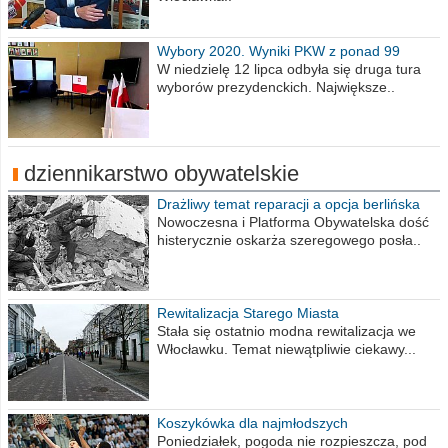
Wybory 2020. Wyniki PKW z ponad 99
procent obwodów
W niedzielę 12 lipca odbyła się druga tura
wyborów prezydenckich. Największe..
dziennikarstwo obywatelskie
Drażliwy temat reparacji a opcja berlińska
Nowoczesna i Platforma Obywatelska dość
histerycznie oskarża szeregowego posła..
Rewitalizacja Starego Miasta
Stała się ostatnio modna rewitalizacja we
Włocławku. Temat niewątpliwie ciekawy...
Koszykówka dla najmłodszych
Poniedziałek, pogoda nie rozpieszcza, pod