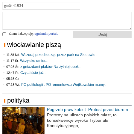
Znam i akceptuję
regulamin portalu
włocławianie piszą
Wczoraj przechodząc przez park na Słodowie..
11:38 Nd.
Wszystko umiera
11:17 Śr.
z gniazdami ptaków Na żytniej obok..
07:23 Śr.
Czytaliście już :..
12:47 Pt.
..
05:15 Cz.
PO politologii . PO remontowcu Wojtkowskim mamy..
07:13 Wt.
polityka
Pogrzeb praw kobiet. Protest przed biurem
poselskim PiS
Protesty na ulicach polskich miast, to
konsekwencje wyroku Trybunału
Konstytucyjnego,..