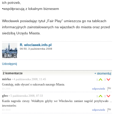
ich potrzeb,
•współpracują z lokalnym biznesem
Włocławek posiadając tytuł „Fair Play” umieszcza go na tablicach
informacyjnych zainstalowanych na wjazdach do miasta oraz przed
siedzibą Urzędu Miasta.
R. wloclawek.info.pl
06:50, 3 października 2008
Udostępnij
2 komentarze
+ skomentuj
mirka
• 4 października 2008, 11:45
1
1
Gratuluję, miło słyszeć o sukcesach naszego Miasta.
odpowiedz
ID:2999
głos
• 5 października 2008, 07:33
1
1
Kazda nagroda cieszy. Wolałbym gdyby we Włocławku zamiast nagród przybywało ...
inwestorów.
odpowiedz
ID:3010