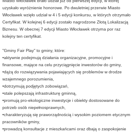
Miasto Włocławek brało udział już od pierwszej edycji, w której
uzyskało wyróżnienie honorowe. Po dwuletniej przerwie Miasto
Włocławek wzięło udział w 4 i 5 edycji konkursu, w których otrzymało
Certyfikat. W kolejnej 6 edycji zostało nagrodzone Złotą Lokalizacją
Biznesu. W obecnej 7 edycji Miasto Włocławek otrzyma por raz
kolejny ten certyfikat.
"Gminy Fair Play" to gminy, które:
•aktywnie podejmują działania organizacyjne, promocyjne i
finansowe, mające na celu przyciągnięcie inwestorów do gminy,
•dążą do rozwiązywania pojawiających się problemów w drodze
wzajemnego porozumienia,
•dotrzymują podjętych zobowiązań,
•stale polepszają infrastrukturę gminną,
•promują pro-ekologiczne inwestycje i obiekty dostosowane do
potrzeb osób niepełnosprawnych,
•charakteryzują się praworządnością i wysokim poziomem etycznym
pracowników gminy,
•prowadzą konsultacje z mieszkańcami oraz dbają o zaspokojenie