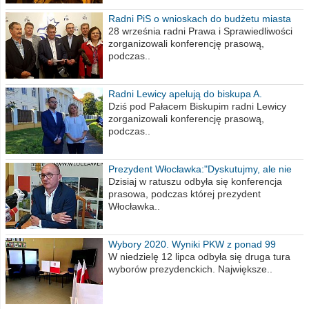
Radni PiS o wnioskach do budżetu miasta
na 2021 rok
28 września radni Prawa i Sprawiedliwości
zorganizowali konferencję prasową,
podczas..
Radni Lewicy apelują do biskupa A.
Wiesława Meringa
Dziś pod Pałacem Biskupim radni Lewicy
zorganizowali konferencję prasową,
podczas..
Prezydent Włocławka:"Dyskutujmy, ale nie
obrażajmy się”
Dzisiaj w ratuszu odbyła się konferencja
prasowa, podczas której prezydent
Włocławka..
Wybory 2020. Wyniki PKW z ponad 99
procent obwodów
W niedzielę 12 lipca odbyła się druga tura
wyborów prezydenckich. Największe..