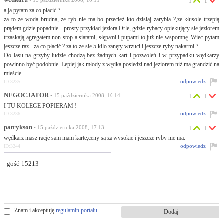
wedkarz
• 15 października 2008, 10:11
1
1
a ja pytam za co płacić ?
za to ze woda brudna, ze ryb nie ma bo przecież kto dzisiaj zarybia ?,ze kłusole trzepią
prądem gdzie popadnie - prosty przykład jeziora Orle, gdzie rybacy opiekujący sie jeziorem
trzaskają agregatem non stop a siatami, słępami i pupami to już nie wspomnę. Wiec pytam
jeszcze raz - za co płacić ? za to ze sie 5 kilo zanęty wrzuci i jeszcze ryby nakarmi ?
Do lasu na grzyby ludzie chodzą bez żadnych kart i pozwoleń i w przypadku wędkarzy
powinno być podobnie. Lepiej jak młody z wędka posiedzi nad jeziorem niż ma grandzić na
mieście.
odpowiedz
ID:3235
NEGOCJATOR
• 15 października 2008, 10:14
1
1
I TU KOLEGE POPIERAM !
odpowiedz
ID:3236
patrykson
• 15 października 2008, 17:13
1
1
wędkarz masz racje sam mam karte,ceny są za wysokie i jeszcze ryby nie ma.
odpowiedz
ID:3244
Znam i akceptuję
regulamin portalu