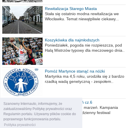
Rewitalizacja Starego Miasta
Stała się ostatnio modna rewitalizacja we
Włocławku. Temat niewątpliwie ciekawy...
Koszykówka dla najmłodszych
Poniedziałek, pogoda nie rozpieszcza, pod
Halą Mistrzów typowy dla meczowego dnia..
Pomóż Martynce stanąć na nóżki
Martynka ma 4,5 roku, urodziła się z bardzo
rzadką wadą genetyczną - zespołem..
Polska moich marzeń cz.6
Szanowny Internauto, informujemy, że
Nadszedł kres moich marzeń. Kampania
zaktualizowaliśmy Politykę prywatności oraz
wyborcza czyli niecodzienny festiwal
Regulamin portalu. Używamy plików cookie do
obietnic,..
poprawnego funkcjonowania portalu.
Polityka prywatności