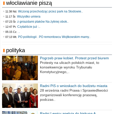
włocławianie piszą
Wczoraj przechodząc przez park na Słodowie..
11:38 Nd.
Wszystko umiera
11:17 Śr.
z gniazdami ptaków Na żytniej obok..
07:23 Śr.
Czytaliście już :..
12:47 Pt.
..
05:15 Cz.
PO politologii . PO remontowcu Wojtkowskim mamy..
07:13 Wt.
polityka
Pogrzeb praw kobiet. Protest przed biurem
poselskim PiS
Protesty na ulicach polskich miast, to
konsekwencje wyroku Trybunału
Konstytucyjnego,..
Radni PiS o wnioskach do budżetu miasta
na 2021 rok
28 września radni Prawa i Sprawiedliwości
zorganizowali konferencję prasową,
podczas..
Radni Lewicy apelują do biskupa A.