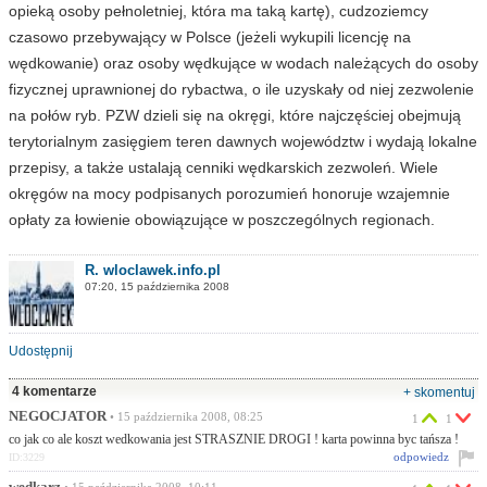
opieką osoby pełnoletniej, która ma taką kartę), cudzoziemcy
czasowo przebywający w Polsce (jeżeli wykupili licencję na
wędkowanie) oraz osoby wędkujące w wodach należących do osoby
fizycznej uprawnionej do rybactwa, o ile uzyskały od niej zezwolenie
na połów ryb. PZW dzieli się na okręgi, które najczęściej obejmują
terytorialnym zasięgiem teren dawnych województw i wydają lokalne
przepisy, a także ustalają cenniki wędkarskich zezwoleń. Wiele
okręgów na mocy podpisanych porozumień honoruje wzajemnie
opłaty za łowienie obowiązujące w poszczególnych regionach.
R. wloclawek.info.pl
07:20, 15 października 2008
Udostępnij
4 komentarze
+ skomentuj
NEGOCJATOR
• 15 października 2008, 08:25
1
1
co jak co ale koszt wedkowania jest STRASZNIE DROGI ! karta powinna byc tańsza !
odpowiedz
ID:3229