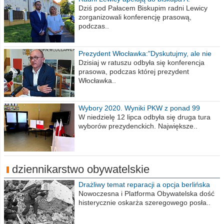
Wiesława Meringa
Dziś pod Pałacem Biskupim radni Lewicy
zorganizowali konferencję prasową,
podczas..
Prezydent Włocławka:"Dyskutujmy, ale nie
obrażajmy się”
Dzisiaj w ratuszu odbyła się konferencja
prasowa, podczas której prezydent
Włocławka..
Wybory 2020. Wyniki PKW z ponad 99
procent obwodów
W niedzielę 12 lipca odbyła się druga tura
wyborów prezydenckich. Największe..
dziennikarstwo obywatelskie
Drażliwy temat reparacji a opcja berlińska
Nowoczesna i Platforma Obywatelska dość
histerycznie oskarża szeregowego posła..