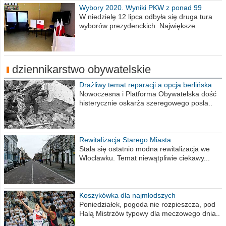
Wybory 2020. Wyniki PKW z ponad 99
procent obwodów
W niedzielę 12 lipca odbyła się druga tura
wyborów prezydenckich. Największe..
dziennikarstwo obywatelskie
Drażliwy temat reparacji a opcja berlińska
Nowoczesna i Platforma Obywatelska dość
histerycznie oskarża szeregowego posła..
Rewitalizacja Starego Miasta
Stała się ostatnio modna rewitalizacja we
Włocławku. Temat niewątpliwie ciekawy...
Koszykówka dla najmłodszych
Poniedziałek, pogoda nie rozpieszcza, pod
Halą Mistrzów typowy dla meczowego dnia..