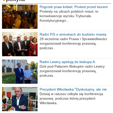
Pogrzeb praw kobiet. Protest przed biurem
poselskim PiS
Protesty na ulicach polskich miast, to
konsekwencje wyroku Trybunału
Konstytucyjnego,..
Radni PiS o wnioskach do budżetu miasta
na 2021 rok
28 września radni Prawa i Sprawiedliwości
zorganizowali konferencję prasową,
podczas..
Radni Lewicy apelują do biskupa A.
Wiesława Meringa
Dziś pod Pałacem Biskupim radni Lewicy
zorganizowali konferencję prasową,
podczas..
Prezydent Włocławka:"Dyskutujmy, ale nie
obrażajmy się”
Dzisiaj w ratuszu odbyła się konferencja
prasowa, podczas której prezydent
Włocławka..