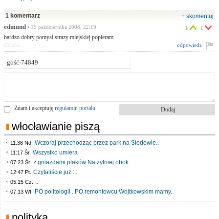
1 komentarz
+ skomentuj
edmund
• 15 października 2008, 22:19
1
1
bardzo dobry pomysl strazy miejskiej popieram
odpowiedz
ID:3252
Znam i akceptuję
regulamin portalu
włocławianie piszą
Wczoraj przechodząc przez park na Słodowie..
11:38 Nd.
Wszystko umiera
11:17 Śr.
z gniazdami ptaków Na żytniej obok..
07:23 Śr.
Czytaliście już :..
12:47 Pt.
..
05:15 Cz.
PO politologii . PO remontowcu Wojtkowskim mamy..
07:13 Wt.
polityka