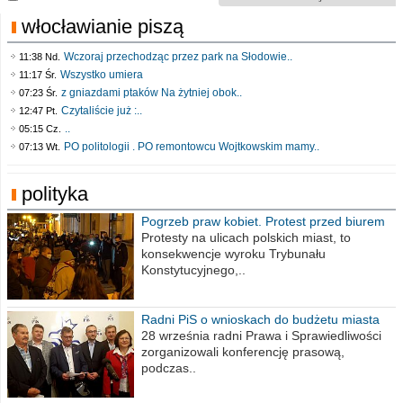
włocławianie piszą
Wczoraj przechodząc przez park na Słodowie..
11:38 Nd.
Wszystko umiera
11:17 Śr.
z gniazdami ptaków Na żytniej obok..
07:23 Śr.
Czytaliście już :..
12:47 Pt.
..
05:15 Cz.
PO politologii . PO remontowcu Wojtkowskim mamy..
07:13 Wt.
polityka
Pogrzeb praw kobiet. Protest przed biurem
poselskim PiS
Protesty na ulicach polskich miast, to
konsekwencje wyroku Trybunału
Konstytucyjnego,..
Radni PiS o wnioskach do budżetu miasta
na 2021 rok
28 września radni Prawa i Sprawiedliwości
zorganizowali konferencję prasową,
podczas..