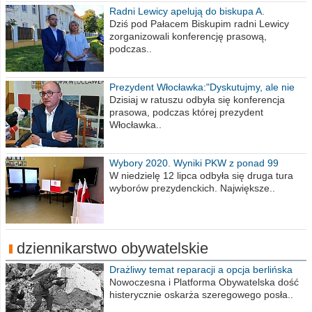
Radni Lewicy apelują do biskupa A.
Wiesława Meringa
Dziś pod Pałacem Biskupim radni Lewicy
zorganizowali konferencję prasową,
podczas..
Prezydent Włocławka:"Dyskutujmy, ale nie
obrażajmy się”
Dzisiaj w ratuszu odbyła się konferencja
prasowa, podczas której prezydent
Włocławka..
Wybory 2020. Wyniki PKW z ponad 99
procent obwodów
W niedzielę 12 lipca odbyła się druga tura
wyborów prezydenckich. Największe..
dziennikarstwo obywatelskie
Drażliwy temat reparacji a opcja berlińska
Nowoczesna i Platforma Obywatelska dość
histerycznie oskarża szeregowego posła..