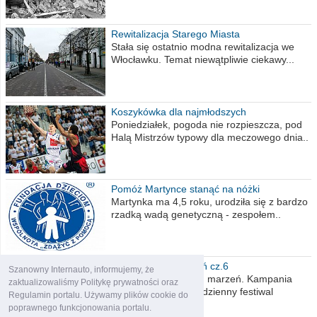
Rewitalizacja Starego Miasta
Stała się ostatnio modna rewitalizacja we
Włocławku. Temat niewątpliwie ciekawy...
Koszykówka dla najmłodszych
Poniedziałek, pogoda nie rozpieszcza, pod
Halą Mistrzów typowy dla meczowego dnia..
Pomóż Martynce stanąć na nóżki
Martynka ma 4,5 roku, urodziła się z bardzo
rzadką wadą genetyczną - zespołem..
Polska moich marzeń cz.6
Szanowny Internauto, informujemy, że
Nadszedł kres moich marzeń. Kampania
zaktualizowaliśmy Politykę prywatności oraz
wyborcza czyli niecodzienny festiwal
Regulamin portalu. Używamy plików cookie do
obietnic,..
poprawnego funkcjonowania portalu.