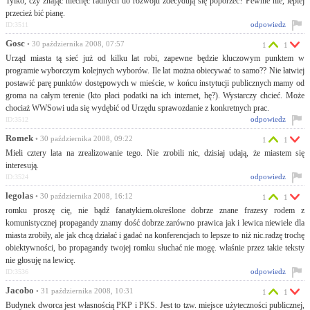
Tylko, czy znając niechęć radnych do rozwoju zdecydują się poporzeć? Pewnie nie, lepiej
przecież bić pianę.
odpowiedz
ID:3511
Gosc
• 30 października 2008, 07:57
1
1
Urząd miasta tą sieć już od kilku lat robi, zapewne będzie kluczowym punktem w
programie wyborczym kolejnych wyborów. Ile lat można obiecywać to samo?? Nie łatwiej
postawić parę punktów dostępowych w mieście, w końcu instytucji publicznych mamy od
groma na całym terenie (kto płaci podatki na ich internet, hę?). Wystarczy chcieć. Może
chociaż WWSowi uda się wydębić od Urzędu sprawozdanie z konkretnych prac.
odpowiedz
ID:3512
Romek
• 30 października 2008, 09:22
1
1
Mieli cztery lata na zrealizowanie tego. Nie zrobili nic, dzisiaj udają, że miastem się
interesują.
odpowiedz
ID:3524
legolas
• 30 października 2008, 16:12
1
1
romku proszę cię, nie bądź fanatykiem.określone dobrze znane frazesy rodem z
komunistycznej propagandy znamy dość dobrze.zarówno prawica jak i lewica niewiele dla
miasta zrobiły, ale jak chcą działać i gadać na konferencjach to lepsze to niż nic.radzę trochę
obiektywności, bo propagandy twojej romku słuchać nie mogę. właśnie przez takie teksty
nie głosuję na lewicę.
odpowiedz
ID:3536
Jacobo
• 31 października 2008, 10:31
1
1
Budynek dworca jest własnością PKP i PKS. Jest to tzw. miejsce użyteczności publicznej,