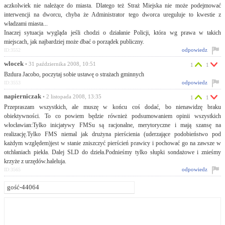
aczkolwiek nie należące do miasta. Dlatego też Straż Miejska nie może podejmować
interwencji na dworcu, chyba że Administrator tego dworca ureguluje to kwestie z
władzami miasta...
Inaczej sytuacja wygląda jeśli chodzi o działanie Policji, która wg prawa w takich
miejscach, jak najbardziej może dbać o porządek publiczny.
odpowiedz
ID:3552
wlocek
• 31 października 2008, 10:51
1
1
Bzdura Jacobo, poczytaj sobie ustawę o strażach gminnych
odpowiedz
ID:3553
napierniczak
• 2 listopada 2008, 13:35
1
1
Przepraszam wszystkich, ale muszę w końcu coś dodać, bo nienawidzę braku
obiektywności. To co powiem będzie również podsumowaniem opinii wszystkich
włocławian:Tylko inicjatywy FMSu są racjonalne, merytoryczne i mają szansę na
realizację.Tylko FMS niemal jak drużyna pierścienia (uderzające podobieństwo pod
każdym względem)jest w stanie zniszczyć pierścień prawicy i pochować go na zawsze w
otchłaniach piekła. Dalej SLD do dzieła.Podnieśmy tylko słupki sondażowe i znieśmy
krzyże z urzędów.haleluja.
odpowiedz
ID:3565