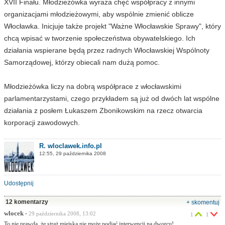
XVII Finału. Młodzieżówka wyraża chęć współpracy z innymi
organizacjami młodzieżowymi, aby wspólnie zmienić oblicze
Włocławka. Inicjuje także projekt "Ważne Włocławskie Sprawy", który
chcą wpisać w tworzenie społeczeństwa obywatelskiego. Ich
działania wspierane będą przez radnych Włocławskiej Wspólnoty
Samorządowej, którzy obiecali nam dużą pomoc.
Młodzieżówka liczy na dobrą współprace z włocławskimi
parlamentarzystami, czego przykładem są już od dwóch lat wspólne
działania z posłem Łukaszem Zbonikowskim na rzecz otwarcia
korporacji zawodowych.
R. wloclawek.info.pl
12:55, 29 października 2008
Udostępnij
12 komentarzy
+ skomentuj
wlocek
• 29 października 2008, 13:02
1
1
To nie prawda, że straż miejska nie może podjąć interwencji na dworcu!