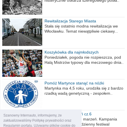
histerycznie oskarża szeregowego posła..
Rewitalizacja Starego Miasta
Stała się ostatnio modna rewitalizacja we
Włocławku. Temat niewątpliwie ciekawy...
Koszykówka dla najmłodszych
Poniedziałek, pogoda nie rozpieszcza, pod
Halą Mistrzów typowy dla meczowego dnia..
Pomóż Martynce stanąć na nóżki
Martynka ma 4,5 roku, urodziła się z bardzo
rzadką wadą genetyczną - zespołem..
Polska moich marzeń cz.6
Szanowny Internauto, informujemy, że
Nadszedł kres moich marzeń. Kampania
zaktualizowaliśmy Politykę prywatności oraz
wyborcza czyli niecodzienny festiwal
Regulamin portalu. Używamy plików cookie do