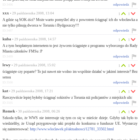
odpowiedz
ID:3496
xxx
• 29 października 2008, 13:04
1
1
A gdzie są SOK-iści? Może warto pomyśleć aby z powrotem ściągnąć ich do włocławka a
nie tylko pilnują dworca w Toruniu i Bydgoszczy!!!
odpowiedz
ID:3497
kuba
• 29 października 2008, 14:57
1
1
A z tym bezpłatnym internetem to jest żywcem ściągnięte z programu wyborczego do Rady
Miasta członków FMSu :P
odpowiedz
ID:3499
lewy
• 29 października 2008, 15:02
1
1
ściągnięte czy poparte? To już nawet nie wolno im wspólnie działać w jakimś interesie? Bez
sensu
odpowiedz
ID:3500
kat
• 29 października 2008, 17:21
1
1
Rzeczywiście lepiej byłoby ściągnąć sokistów z Torunia niż policjantów z miejskich ulic
odpowiedz
ID:3505
Romek
• 30 października 2008, 06:26
1
1
Szkoda tylko, że WWS nie interesuje się tym co się w mieście dzieje. Gdyby tak było to
wiedzieliby, że Urząd przygotowuje taki projekt do konkursu o fundusze UE. Wystarczy
się zainteresować:
http://www.wloclawek.pl/aktualnosci/12781_33502.html