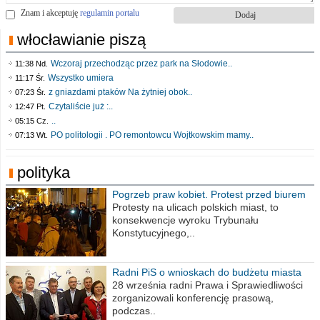
Znam i akceptuję
regulamin portalu
włocławianie piszą
Wczoraj przechodząc przez park na Słodowie..
11:38 Nd.
Wszystko umiera
11:17 Śr.
z gniazdami ptaków Na żytniej obok..
07:23 Śr.
Czytaliście już :..
12:47 Pt.
..
05:15 Cz.
PO politologii . PO remontowcu Wojtkowskim mamy..
07:13 Wt.
polityka
Pogrzeb praw kobiet. Protest przed biurem
poselskim PiS
Protesty na ulicach polskich miast, to
konsekwencje wyroku Trybunału
Konstytucyjnego,..
Radni PiS o wnioskach do budżetu miasta
na 2021 rok
28 września radni Prawa i Sprawiedliwości
zorganizowali konferencję prasową,
podczas..