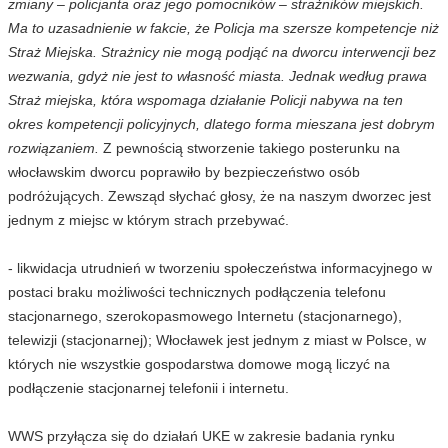
zmiany – policjanta oraz jego pomocników – strażników miejskich.
Ma to uzasadnienie w fakcie, że Policja ma szersze kompetencje niż
Straż Miejska. Strażnicy nie mogą podjąć na dworcu interwencji bez
wezwania, gdyż nie jest to własność miasta. Jednak według prawa
Straż miejska, która wspomaga działanie Policji nabywa na ten
okres kompetencji policyjnych, dlatego forma mieszana jest dobrym
rozwiązaniem.
Z pewnością stworzenie takiego posterunku na
włocławskim dworcu poprawiło by bezpieczeństwo osób
podróżujących. Zewsząd słychać głosy, że na naszym dworzec jest
jednym z miejsc w którym strach przebywać.
- likwidacja utrudnień w tworzeniu społeczeństwa informacyjnego w
postaci braku możliwości technicznych podłączenia telefonu
stacjonarnego, szerokopasmowego Internetu (stacjonarnego),
telewizji (stacjonarnej); Włocławek jest jednym z miast w Polsce, w
których nie wszystkie gospodarstwa domowe mogą liczyć na
podłączenie stacjonarnej telefonii i internetu.
WWS przyłącza się do działań UKE w zakresie badania rynku