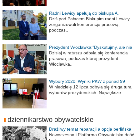
Radni Lewicy apelują do biskupa A.
Wiesława Meringa
Dziś pod Pałacem Biskupim radni Lewicy
zorganizowali konferencję prasową,
podczas..
Prezydent Włocławka:"Dyskutujmy, ale nie
obrażajmy się”
Dzisiaj w ratuszu odbyła się konferencja
prasowa, podczas której prezydent
Włocławka..
Wybory 2020. Wyniki PKW z ponad 99
procent obwodów
W niedzielę 12 lipca odbyła się druga tura
wyborów prezydenckich. Największe..
dziennikarstwo obywatelskie
Drażliwy temat reparacji a opcja berlińska
Nowoczesna i Platforma Obywatelska dość