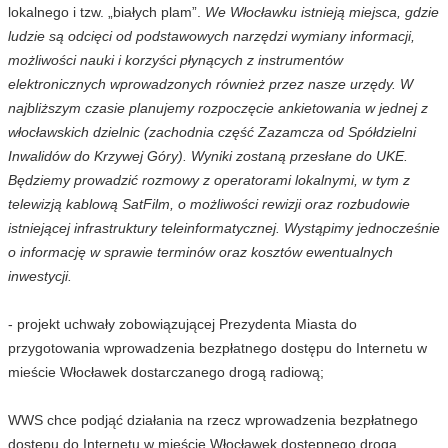
lokalnego i tzw. „białych plam”.
We Włocławku istnieją miejsca, gdzie
ludzie są odcięci od podstawowych narzędzi wymiany informacji,
możliwości nauki i korzyści płynących z instrumentów
elektronicznych wprowadzonych również przez nasze urzędy. W
najbliższym czasie planujemy rozpoczęcie ankietowania w jednej z
włocławskich dzielnic (zachodnia część Zazamcza od Spółdzielni
Inwalidów do Krzywej Góry). Wyniki zostaną przesłane do UKE.
Będziemy prowadzić rozmowy z operatorami lokalnymi, w tym z
telewizją kablową SatFilm, o możliwości rewizji oraz rozbudowie
istniejącej infrastruktury teleinformatycznej. Wystąpimy jednocześnie
o informację w sprawie terminów oraz kosztów ewentualnych
inwestycji.
- projekt uchwały zobowiązującej Prezydenta Miasta do
przygotowania wprowadzenia bezpłatnego dostępu do Internetu w
mieście Włocławek dostarczanego drogą radiową;
WWS chce podjąć działania na rzecz wprowadzenia bezpłatnego
dostępu do Internetu w mieście Włocławek dostępnego drogą