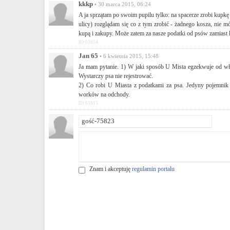
kkkp
• 30 marca 2015, 06:24
A ja sprzątam po swoim pupilu tylko: na spacerze zrobi kupkę j
ulicy) rozglądam się co z tym zrobić - żadnego kosza, nie
kupą i zakupy. Może zatem za nasze podatki od psów zamiast ł
ID:61654
Jan 65
• 6 kwietnia 2015, 15:48
Ja mam pytanie. 1) W jaki sposób U Mista egzekwuje od właśc
Wystarczy psa nie rejestrować.
2) Co robi U Miasta z podatkami za psa. Jedyny pojemnik 
worków na odchody.
ID:61813
Znam i akceptuję
regulamin portalu