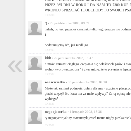
PRZEŻ 365 DNI W ROKU I DA NAM TO 7300 KUP N
WKONCU SPRZĄTAĆ TE ODCHODY PO SWOICH PSAC
ID:3490
:)
• 29 października 2008, 09:39
hahah, no tak, przecież cwaniaki tylko tego jeszcze nie podni
)
podsumujemy ich, już niedługo...
«
ID:3493
kkk
• 29 października 2008, 19:47
a może zamiast ciągłego czepiania się właścicieli psów i 
wolno wyprowadzać psy" i gwarantuję, że to przyniesie lepszy
ID:3507
właścicielka
• 30 października 2008, 09:20
Może tak zamiast podnosić opłaty dla nas - uczciwie płacącyc
płacić więcej? Bo kasa ma za małe wpływy? Za tą opłatę ni
wybiegać.
ID:3523
negocjatorka
• 1 listopada 2008, 15:36
ty negocjator jaki ty matematyk jesteś mama nigdy pieska nie ku
ID:3561