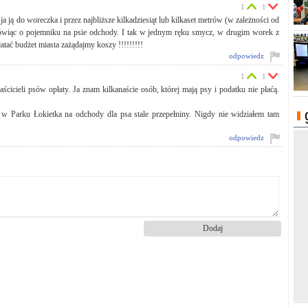
1
1
a ją do woreczka i przez najbliższe kilkadziesiąt lub kilkaset metrów (w zależności od
 mówiąc o pojemniku na psie odchody. I tak w jednym ręku smycz, w drugim worek z
atać budżet miasta zażądajmy koszy !!!!!!!!!
odpowiedz
1
1
icieli psów opłaty. Ja znam kilkanaście osób, której mają psy i podatku nie płaćą.
w Parku Łokietka na odchody dla psa stale przepełniny. Nigdy nie widziałem tam
odpowiedz