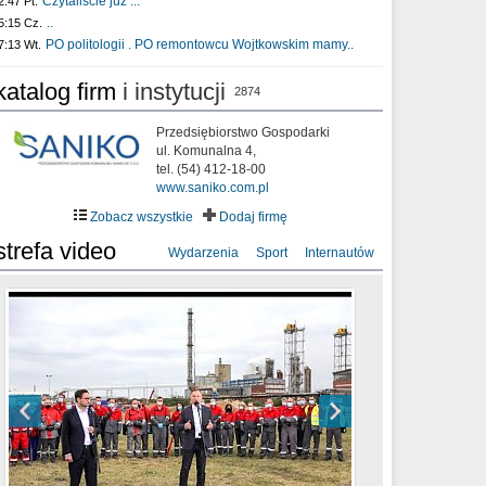
Czytaliście już :..
2:47 Pt.
..
5:15 Cz.
PO politologii . PO remontowcu Wojtkowskim mamy..
7:13 Wt.
katalog firm
i instytucji
2874
Przedsiębiorstwo Gospodarki
ul. Komunalna 4,
tel. (54) 412-18-00
www.saniko.com.pl
Zobacz wszystkie
Dodaj firmę
strefa video
Wydarzenia
Sport
Internautów
sixf33t .Last Year DRONE FOOTAGE
XXIII Sesja Rady Miasta Włocławek VIII
Ni To Ponk - W oczach mamy strach
Włocławek
kadencji w dniu 09.06.2020 r.