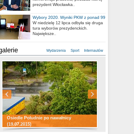
prezydent Włocławka..
Wybory 2020. Wyniki PKW z ponad 99
procent obwodów
W niedzielę 12 lipca odbyła się druga
tura wyborów prezydenckich.
Największe..
galerie
Wydarzenia
Sport
Internautów
Konkurs fotograficzny "Co to za
Miasto kładzie się do snu .
miejsca"
Ścieżka rowerowa w naszym mieście
Osiedle Południe po nawałnicy
(19.07.2015)
Wizytówka Włocławka
polowanie wigilijne 2014