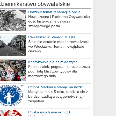
dziennikarstwo obywatelskie
Drażliwy temat reparacji a opcja
berlińska
Nowoczesna i Platforma Obywatelska
dość histerycznie oskarża
szeregowego posła..
Rewitalizacja Starego Miasta
Stała się ostatnio modna rewitalizacja
we Włocławku. Temat niewątpliwie
ciekawy...
Koszykówka dla najmłodszych
Poniedziałek, pogoda nie rozpieszcza,
pod Halą Mistrzów typowy dla
meczowego dnia..
Pomóż Martynce stanąć na nóżki
Martynka ma 4,5 roku, urodziła się z
bardzo rzadką wadą genetyczną -
zespołem..
Polska moich marzeń cz.6