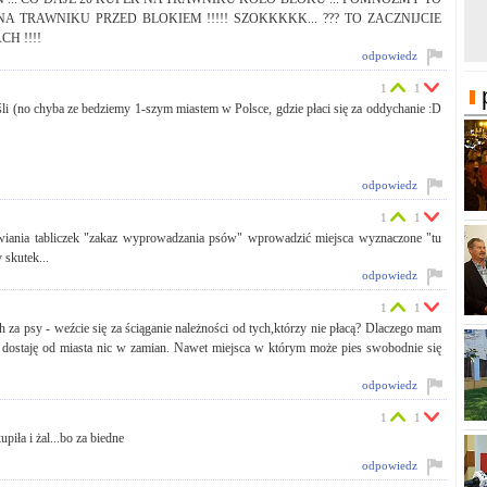
A TRAWNIKU PRZED BLOKIEM !!!!! SZOKKKKK... ??? TO ZACZNIJCIE
H !!!!
odpowiedz
1
1
eśli (no chyba ze bedziemy 1-szym miastem w Polsce, gdzie płaci się za oddychanie :D
odpowiedz
1
1
stawiania tabliczek "zakaz wyprowadzania psów" wprowadzić miejsca wyznaczone "tu
 skutek...
odpowiedz
1
1
h za psy - weźcie się za ściąganie należności od tych,którzy nie płacą? Dlaczego mam
e dostaję od miasta nic w zamian. Nawet miejsca w którym może pies swobodnie się
odpowiedz
1
1
piła i żal...bo za biedne
odpowiedz