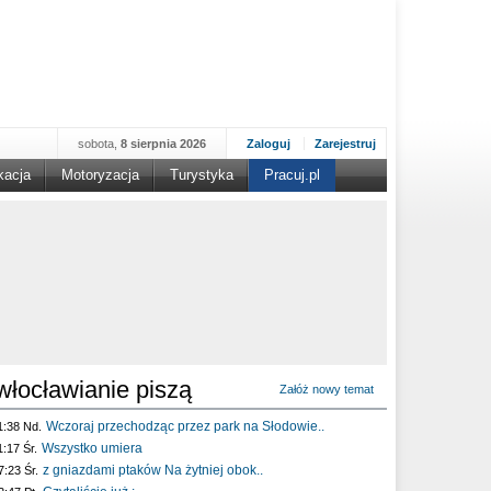
sobota,
8 sierpnia 2026
Zaloguj
Zarejestruj
kacja
Motoryzacja
Turystyka
Pracuj.pl
włocławianie piszą
Załóż nowy temat
Wczoraj przechodząc przez park na Słodowie..
1:38 Nd.
Wszystko umiera
1:17 Śr.
z gniazdami ptaków Na żytniej obok..
7:23 Śr.