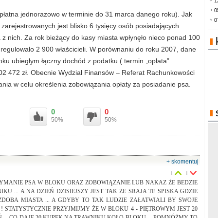
1
0
 płatna jednorazowo w terminie do 31 marca danego roku). Jak
0
arejestrowanych jest blisko 6 tysięcy osób posiadających
 z nich. Za rok bieżący do kasy miasta wpłynęło nieco ponad 100
ć uregulowało 2 900 właścicieli. W porównaniu do roku 2007, dane
oku ubiegłym łączny dochód z podatku ( termin „opłata”
 102 472 zł. Obecnie Wydział Finansów – Referat Rachunkowości
nia w celu określenia zobowiązania opłaty za posiadanie psa.
0
0
50%
50%
+ skomentuj
1
1
YMANIE PSA W BLOKU ORAZ ZOBOWIĄZANIE LUB NAKAZ ŻE BEDZIE
U ... A NA DZIEŃ DZISIEJSZY JEST TAK ŻE SRAJA TE SPISKA GDZIE
OZDOBA MIASTA ... A GDYBY TO TAK LUDZIE ZAŁATWIALI BY SWOJE
 STATYSTYCZNIE PRZYJMIJMY ŻE W BLOKU 4 - PIĘTROWYM JEST 20
Ń ... CO DAJE 20 KUPEK NA TRAWNIKU KOŁO BLOKU ... POMNÓŻMY TO