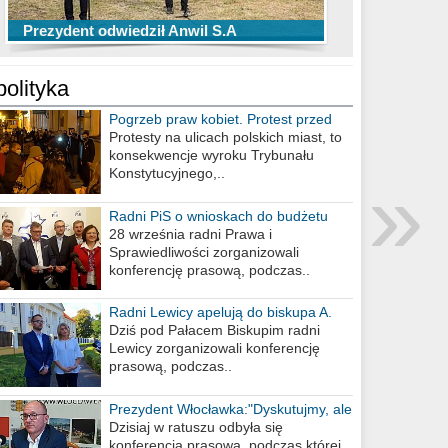
TOP 10 przechwytów Anwilu Włocławek
TOP 5 rzutów Anwilu Włocławek w BCL
Prezydent odwiedził Anwil S.A
w EBL w sezonie 2019/2020
w sezonie 2019/2020
polityka
Pogrzeb praw kobiet. Protest przed
biurem poselskim PiS
Protesty na ulicach polskich miast, to
konsekwencje wyroku Trybunału
»
Konstytucyjnego,..
Radni PiS o wnioskach do budżetu
miasta na 2021 rok
28 września radni Prawa i
Sprawiedliwości zorganizowali
konferencję prasową, podczas..
Radni Lewicy apelują do biskupa A.
Wiesława Meringa
Dziś pod Pałacem Biskupim radni
Lewicy zorganizowali konferencję
prasową, podczas..
Prezydent Włocławka:"Dyskutujmy, ale
nie obrażajmy się”
Dzisiaj w ratuszu odbyła się
konferencja prasowa, podczas której