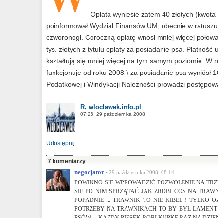
Opłata wyniesie zatem 40 złotych (kwota
poinformował Wydział Finansów UM, obecnie w ratuszu z
czworonogi. Coroczną opłatę wnosi mniej więcej połowa
tys. złotych z tytułu opłaty za posiadanie psa. Płatnoś
kształtują się mniej więcej na tym samym poziomie. W r
funkcjonuje od roku 2008 ) za posiadanie psa wyniósł
Podatkowej i Windykacji Należności prowadzi postępowa
R. wloclawek.info.pl
07:26, 29 października 2008
Udostępnij
7 komentarzy
negocjator
• 29 października 2008, 08:14
POWINNO SIE WPROWADZIĆ POZWOLENIE NA TRZ
SIE PO NIM SPRZĄTAĆ JAK ZROBI COS NA TRAWNIK
POPADNIE ... TRAWNIK TO NIE KIBEL ! TYLKO 
POTRZEBY NA TRAWNIKACH TO BY BYŁ LAMENT !
PSÓW ... KAŻDY PIESEK ROBI KUPKĘ RAZ NA DZIE