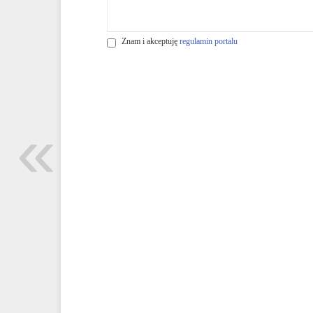
Znam i akceptuję
regulamin portalu
«