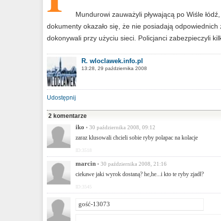
Mundurowi zauważyli pływającą po Wiśle łódź, a
dokumenty okazało się, że nie posiadają odpowiednich 
dokonywali przy użyciu sieci. Policjanci zabezpieczyli k
R. wloclawek.info.pl
13:28, 29 października 2008
Udostępnij
2 komentarze
iko
• 30 października 2008, 09:12
zaraz klusowali chcieli sobie ryby polapac na kolacje
ID:3518
marcin
• 30 października 2008, 21:16
ciekawe jaki wyrok dostaną? he,he...i kto te ryby zjadł?
ID:3545