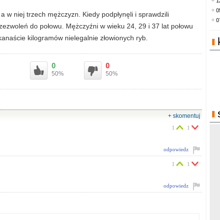
1
0
 w niej trzech mężczyzn. Kiedy podpłynęli i sprawdzili
0
zezwoleń do połowu. Mężczyźni w wieku 24, 29 i 37 lat połowu
ilkanaście kilogramów nielegalnie złowionych ryb.
0
0
50%
50%
+ skomentuj
1
1
odpowiedz
1
1
odpowiedz