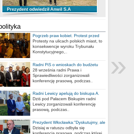
TOP 10 przechwytów Anwilu Włocławek
TOP 5 rzutów Anwilu Włocławek w BCL
Prezydent odwiedził Anwil S.A
w EBL w sezonie 2019/2020
w sezonie 2019/2020
polityka
Pogrzeb praw kobiet. Protest przed
biurem poselskim PiS
Protesty na ulicach polskich miast, to
konsekwencje wyroku Trybunału
»
Konstytucyjnego,..
Radni PiS o wnioskach do budżetu
miasta na 2021 rok
28 września radni Prawa i
Sprawiedliwości zorganizowali
konferencję prasową, podczas..
Radni Lewicy apelują do biskupa A.
Wiesława Meringa
Dziś pod Pałacem Biskupim radni
Lewicy zorganizowali konferencję
prasową, podczas..
Prezydent Włocławka:"Dyskutujmy, ale
nie obrażajmy się”
Dzisiaj w ratuszu odbyła się
konferencja prasowa, podczas której