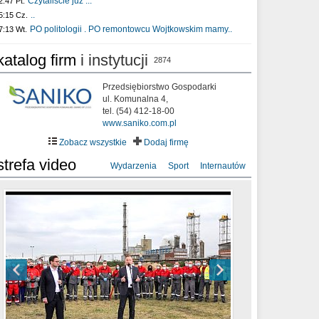
Czytaliście już :..
2:47 Pt.
..
5:15 Cz.
PO politologii . PO remontowcu Wojtkowskim mamy..
7:13 Wt.
katalog firm
i instytucji
2874
Przedsiębiorstwo Gospodarki
ul. Komunalna 4,
tel. (54) 412-18-00
www.saniko.com.pl
Zobacz wszystkie
Dodaj firmę
strefa video
Wydarzenia
Sport
Internautów
sixf33t .Last Year DRONE FOOTAGE
XXIII Sesja Rady Miasta Włocławek VIII
Ni To Ponk - W oczach mamy strach
Włocławek
kadencji w dniu 09.06.2020 r.