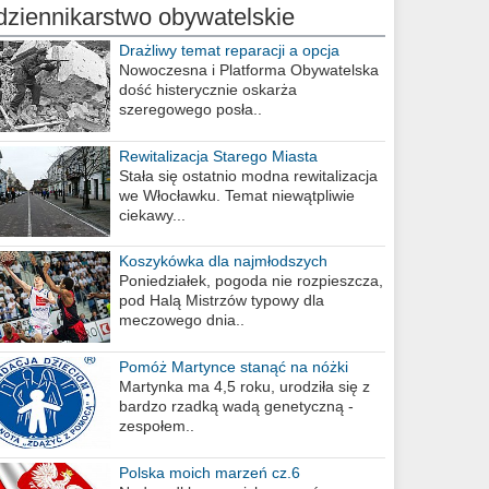
dziennikarstwo obywatelskie
Drażliwy temat reparacji a opcja
berlińska
Nowoczesna i Platforma Obywatelska
dość histerycznie oskarża
szeregowego posła..
Rewitalizacja Starego Miasta
Stała się ostatnio modna rewitalizacja
we Włocławku. Temat niewątpliwie
ciekawy...
Koszykówka dla najmłodszych
Poniedziałek, pogoda nie rozpieszcza,
pod Halą Mistrzów typowy dla
meczowego dnia..
Pomóż Martynce stanąć na nóżki
Martynka ma 4,5 roku, urodziła się z
bardzo rzadką wadą genetyczną -
zespołem..
Polska moich marzeń cz.6