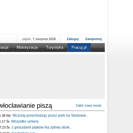
piątek,
7 sierpnia 2026
Zaloguj
Zarejestruj
kacja
Motoryzacja
Turystyka
Pracuj.pl
włocławianie piszą
Załóż nowy temat
Wczoraj przechodząc przez park na Słodowie..
1:38 Nd.
Wszystko umiera
1:17 Śr.
z gniazdami ptaków Na żytniej obok..
7:23 Śr.