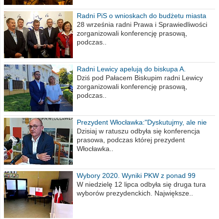
Radni PiS o wnioskach do budżetu miasta
na 2021 rok
28 września radni Prawa i Sprawiedliwości
zorganizowali konferencję prasową,
podczas..
Radni Lewicy apelują do biskupa A.
Wiesława Meringa
Dziś pod Pałacem Biskupim radni Lewicy
zorganizowali konferencję prasową,
podczas..
Prezydent Włocławka:"Dyskutujmy, ale nie
obrażajmy się”
Dzisiaj w ratuszu odbyła się konferencja
prasowa, podczas której prezydent
Włocławka..
Wybory 2020. Wyniki PKW z ponad 99
procent obwodów
W niedzielę 12 lipca odbyła się druga tura
wyborów prezydenckich. Największe..