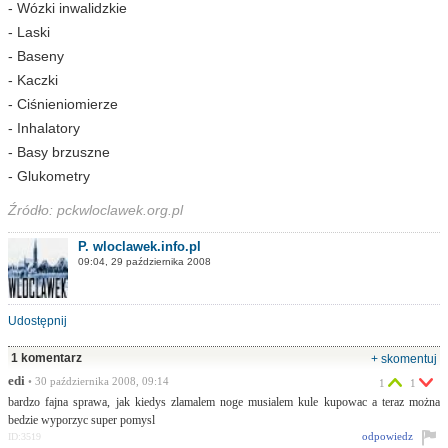
- Wózki inwalidzkie
- Laski
- Baseny
- Kaczki
- Ciśnieniomierze
- Inhalatory
- Basy brzuszne
- Glukometry
Źródło: pckwloclawek.org.pl
P. wloclawek.info.pl
09:04, 29 października 2008
Udostępnij
1 komentarz
+ skomentuj
edi
• 30 października 2008, 09:14
1
1
bardzo fajna sprawa, jak kiedys zlamalem noge musialem kule kupowac a teraz można
bedzie wyporzyc super pomysl
odpowiedz
ID:3519