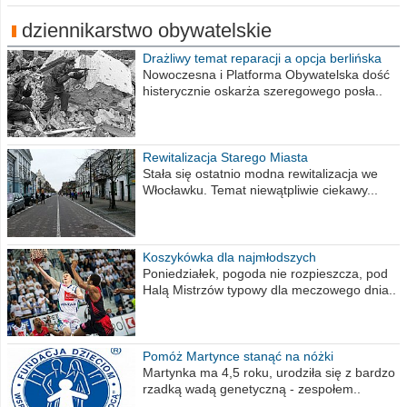
dziennikarstwo obywatelskie
Drażliwy temat reparacji a opcja berlińska
Nowoczesna i Platforma Obywatelska dość
histerycznie oskarża szeregowego posła..
Rewitalizacja Starego Miasta
Stała się ostatnio modna rewitalizacja we
Włocławku. Temat niewątpliwie ciekawy...
Koszykówka dla najmłodszych
Poniedziałek, pogoda nie rozpieszcza, pod
Halą Mistrzów typowy dla meczowego dnia..
Pomóż Martynce stanąć na nóżki
Martynka ma 4,5 roku, urodziła się z bardzo
rzadką wadą genetyczną - zespołem..