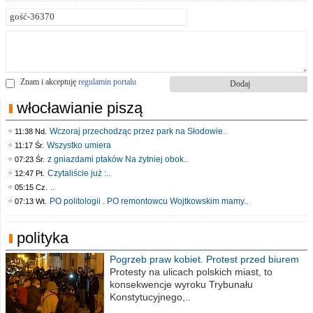
Znam i akceptuję
regulamin portalu
włocławianie piszą
Wczoraj przechodząc przez park na Słodowie..
11:38 Nd.
Wszystko umiera
11:17 Śr.
z gniazdami ptaków Na żytniej obok..
07:23 Śr.
Czytaliście już :..
12:47 Pt.
..
05:15 Cz.
PO politologii . PO remontowcu Wojtkowskim mamy..
07:13 Wt.
polityka
Pogrzeb praw kobiet. Protest przed biurem
poselskim PiS
Protesty na ulicach polskich miast, to
konsekwencje wyroku Trybunału
Konstytucyjnego,..