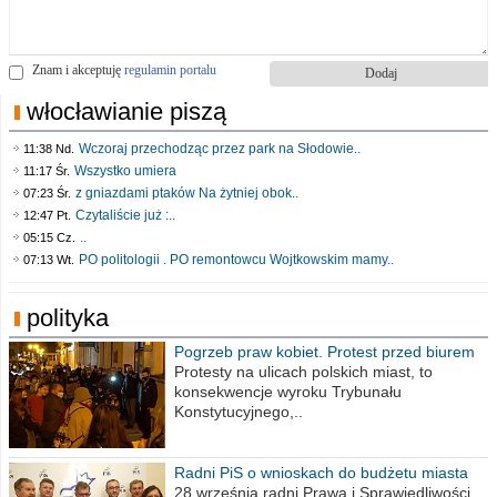
Znam i akceptuję
regulamin portalu
włocławianie piszą
Wczoraj przechodząc przez park na Słodowie..
11:38 Nd.
Wszystko umiera
11:17 Śr.
z gniazdami ptaków Na żytniej obok..
07:23 Śr.
Czytaliście już :..
12:47 Pt.
..
05:15 Cz.
PO politologii . PO remontowcu Wojtkowskim mamy..
07:13 Wt.
polityka
Pogrzeb praw kobiet. Protest przed biurem
poselskim PiS
Protesty na ulicach polskich miast, to
konsekwencje wyroku Trybunału
Konstytucyjnego,..
Radni PiS o wnioskach do budżetu miasta
na 2021 rok
28 września radni Prawa i Sprawiedliwości