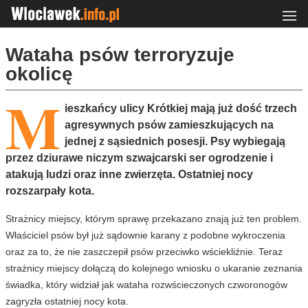
Wataha psów terroryzuje
okolicę
M
ieszkańcy ulicy Krótkiej mają już dość trzech
agresywnych psów zamieszkujących na
jednej z sąsiednich posesji. Psy wybiegają
przez dziurawe niczym szwajcarski ser ogrodzenie i
atakują ludzi oraz inne zwierzęta. Ostatniej nocy
rozszarpały kota.
Strażnicy miejscy, którym sprawę przekazano znają już ten problem.
Właściciel psów był już sądownie karany z podobne wykroczenia
oraz za to, że nie zaszczepił psów przeciwko wściekliźnie. Teraz
strażnicy miejscy dołączą do kolejnego wniosku o ukaranie zeznania
świadka, który widział jak wataha rozwścieczonych czworonogów
zagryzła ostatniej nocy kota.