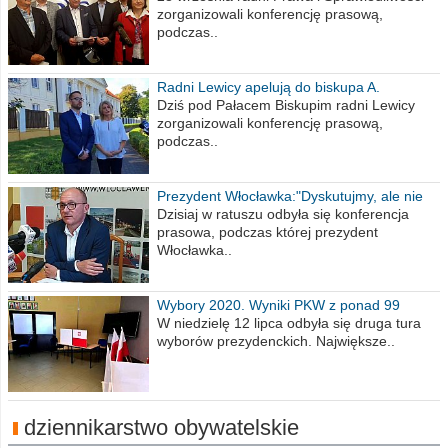
zorganizowali konferencję prasową,
podczas..
Radni Lewicy apelują do biskupa A.
Wiesława Meringa
Dziś pod Pałacem Biskupim radni Lewicy
zorganizowali konferencję prasową,
podczas..
Prezydent Włocławka:"Dyskutujmy, ale nie
obrażajmy się”
Dzisiaj w ratuszu odbyła się konferencja
prasowa, podczas której prezydent
Włocławka..
Wybory 2020. Wyniki PKW z ponad 99
procent obwodów
W niedzielę 12 lipca odbyła się druga tura
wyborów prezydenckich. Największe..
dziennikarstwo obywatelskie