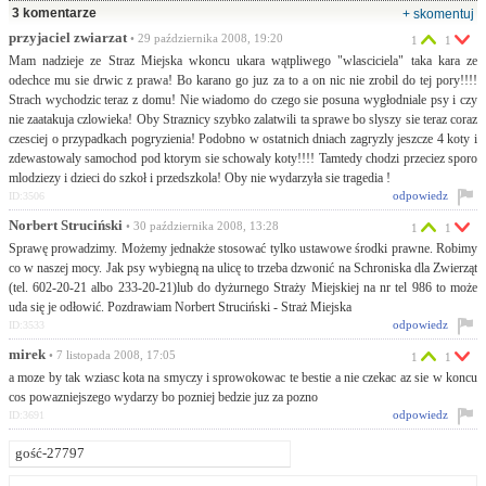
3 komentarze
+ skomentuj
przyjaciel zwiarzat
• 29 października 2008, 19:20
1
1
Mam nadzieje ze Straz Miejska wkoncu ukara wątpliwego "wlasciciela" taka kara ze
odechce mu sie drwic z prawa! Bo karano go juz za to a on nic nie zrobil do tej pory!!!!
Strach wychodzic teraz z domu! Nie wiadomo do czego sie posuna wygłodniale psy i czy
nie zaatakuja czlowieka! Oby Straznicy szybko zalatwili ta sprawe bo slyszy sie teraz coraz
czesciej o przypadkach pogryzienia! Podobno w ostatnich dniach zagryzly jeszcze 4 koty i
zdewastowaly samochod pod ktorym sie schowaly koty!!!! Tamtedy chodzi przeciez sporo
mlodziezy i dzieci do szkoł i przedszkola! Oby nie wydarzyła sie tragedia !
odpowiedz
ID:3506
Norbert Struciński
• 30 października 2008, 13:28
1
1
Sprawę prowadzimy. Możemy jednakże stosować tylko ustawowe środki prawne. Robimy
co w naszej mocy. Jak psy wybiegną na ulicę to trzeba dzwonić na Schroniska dla Zwierząt
(tel. 602-20-21 albo 233-20-21)lub do dyżurnego Straży Miejskiej na nr tel 986 to może
uda się je odłowić. Pozdrawiam Norbert Struciński - Straż Miejska
odpowiedz
ID:3533
mirek
• 7 listopada 2008, 17:05
1
1
a moze by tak wziasc kota na smyczy i sprowokowac te bestie a nie czekac az sie w koncu
cos powazniejszego wydarzy bo pozniej bedzie juz za pozno
odpowiedz
ID:3691