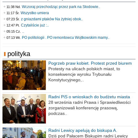
Wczoraj przechodząc przez park na Słodowie..
11:38 Nd.
Wszystko umiera
11:17 Śr.
z gniazdami ptaków Na żytniej obok..
07:23 Śr.
Czytaliście już :..
12:47 Pt.
..
05:15 Cz.
PO politologii . PO remontowcu Wojtkowskim mamy..
07:13 Wt.
polityka
Pogrzeb praw kobiet. Protest przed biurem
poselskim PiS
Protesty na ulicach polskich miast, to
konsekwencje wyroku Trybunału
Konstytucyjnego,..
Radni PiS o wnioskach do budżetu miasta
na 2021 rok
28 września radni Prawa i Sprawiedliwości
zorganizowali konferencję prasową,
podczas..
Radni Lewicy apelują do biskupa A.
Wiesława Meringa
Dziś pod Pałacem Biskupim radni Lewicy