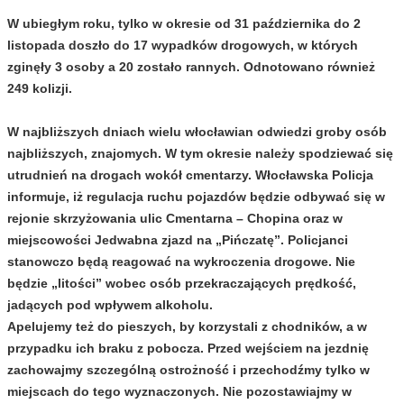
W ubiegłym roku, tylko w okresie od 31 października do 2
listopada doszło do 17 wypadków drogowych, w których
zginęły 3 osoby a 20 zostało rannych. Odnotowano również
249 kolizji.
W najbliższych dniach wielu włocławian odwiedzi groby osób
najbliższych, znajomych. W tym okresie należy spodziewać się
utrudnień na drogach wokół cmentarzy. Włocławska Policja
informuje, iż regulacja ruchu pojazdów będzie odbywać się w
rejonie skrzyżowania ulic Cmentarna – Chopina oraz w
miejscowości Jedwabna zjazd na „Pińczatę”. Policjanci
stanowczo będą reagować na wykroczenia drogowe. Nie
będzie „litości” wobec osób przekraczających prędkość,
jadących pod wpływem alkoholu.
Apelujemy też do pieszych, by korzystali z chodników, a w
przypadku ich braku z pobocza. Przed wejściem na jezdnię
zachowajmy szczególną ostrożność i przechodźmy tylko w
miejscach do tego wyznaczonych. Nie pozostawiajmy w