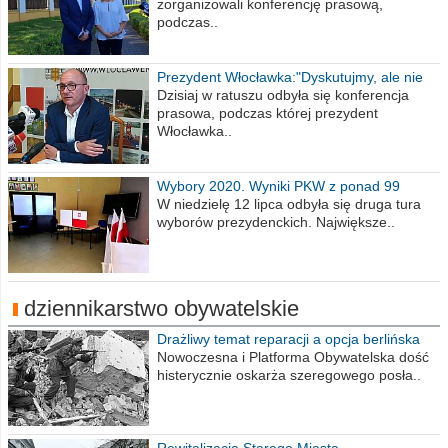
zorganizowali konferencję prasową,
podczas..
Prezydent Włocławka:"Dyskutujmy, ale nie
obrażajmy się”
Dzisiaj w ratuszu odbyła się konferencja
prasowa, podczas której prezydent
Włocławka..
Wybory 2020. Wyniki PKW z ponad 99
procent obwodów
W niedzielę 12 lipca odbyła się druga tura
wyborów prezydenckich. Największe..
dziennikarstwo obywatelskie
Drażliwy temat reparacji a opcja berlińska
Nowoczesna i Platforma Obywatelska dość
histerycznie oskarża szeregowego posła..