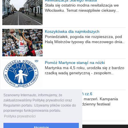
Rewitalizacja Starego Miasta
Stała się ostatnio modna rewitalizacja we
Włocławku. Temat niewątpliwie ciekawy...
Koszykówka dla najmłodszych
Poniedziałek, pogoda nie rozpieszcza, pod
Halą Mistrzów typowy dla meczowego dnia..
Pomóż Martynce stanąć na nóżki
Martynka ma 4,5 roku, urodziła się z bardzo
rzadką wadą genetyczną - zespołem..
Polska moich marzeń cz.6
Szanowny Internauto, informujemy, że
Nadszedł kres moich marzeń. Kampania
zaktualizowaliśmy Politykę prywatności oraz
wyborcza czyli niecodzienny festiwal
Regulamin portalu. Używamy plików cookie do
obietnic,..
poprawnego funkcjonowania portalu.
Polityka prywatności
Akceptuję