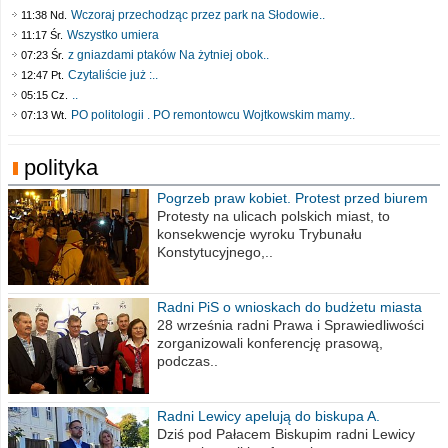
Wczoraj przechodząc przez park na Słodowie..
11:38 Nd.
Wszystko umiera
11:17 Śr.
z gniazdami ptaków Na żytniej obok..
07:23 Śr.
Czytaliście już :..
12:47 Pt.
..
05:15 Cz.
PO politologii . PO remontowcu Wojtkowskim mamy..
07:13 Wt.
polityka
Pogrzeb praw kobiet. Protest przed biurem
poselskim PiS
Protesty na ulicach polskich miast, to
konsekwencje wyroku Trybunału
Konstytucyjnego,..
Radni PiS o wnioskach do budżetu miasta
na 2021 rok
28 września radni Prawa i Sprawiedliwości
zorganizowali konferencję prasową,
podczas..
Radni Lewicy apelują do biskupa A.
Wiesława Meringa
Dziś pod Pałacem Biskupim radni Lewicy