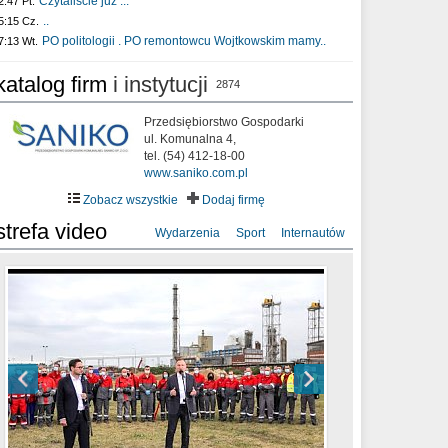
Czytaliście już :..
2:47 Pt.
..
5:15 Cz.
PO politologii . PO remontowcu Wojtkowskim mamy..
7:13 Wt.
katalog firm
i instytucji
2874
Przedsiębiorstwo Gospodarki
ul. Komunalna 4,
tel. (54) 412-18-00
www.saniko.com.pl
Zobacz wszystkie
Dodaj firmę
strefa video
Wydarzenia
Sport
Internautów
sixf33t .Last Year DRONE FOOTAGE
XXIII Sesja Rady Miasta Włocławek VIII
Ni To Ponk - W oczach mamy strach
Włocławek
kadencji w dniu 09.06.2020 r.