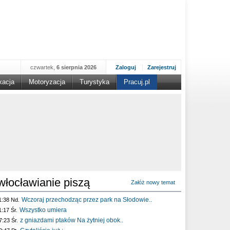
czwartek,
6 sierpnia 2026
Zaloguj
Zarejestruj
kacja
Motoryzacja
Turystyka
Pracuj.pl
włocławianie piszą
Załóż nowy temat
Wczoraj przechodząc przez park na Słodowie..
1:38 Nd.
Wszystko umiera
1:17 Śr.
z gniazdami ptaków Na żytniej obok..
7:23 Śr.