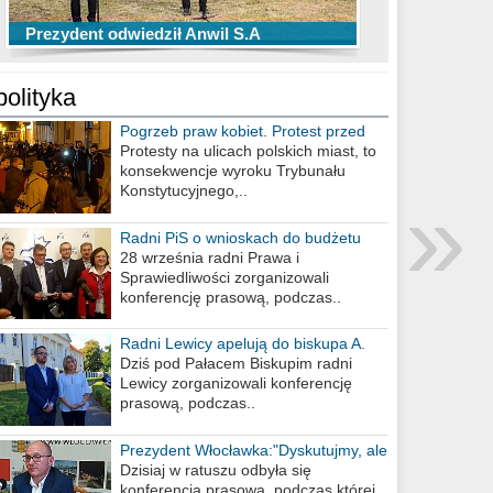
TOP 10 przechwytów Anwilu Włocławek
TOP 5 rzutów Anwilu Włocławek w BCL
Prezydent odwiedził Anwil S.A
w EBL w sezonie 2019/2020
w sezonie 2019/2020
polityka
Pogrzeb praw kobiet. Protest przed
biurem poselskim PiS
Protesty na ulicach polskich miast, to
konsekwencje wyroku Trybunału
»
Konstytucyjnego,..
Radni PiS o wnioskach do budżetu
miasta na 2021 rok
28 września radni Prawa i
Sprawiedliwości zorganizowali
konferencję prasową, podczas..
Radni Lewicy apelują do biskupa A.
Wiesława Meringa
Dziś pod Pałacem Biskupim radni
Lewicy zorganizowali konferencję
prasową, podczas..
Prezydent Włocławka:"Dyskutujmy, ale
nie obrażajmy się”
Dzisiaj w ratuszu odbyła się
konferencja prasowa, podczas której