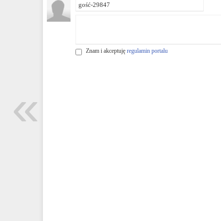
Znam i akceptuję
regulamin portalu
«