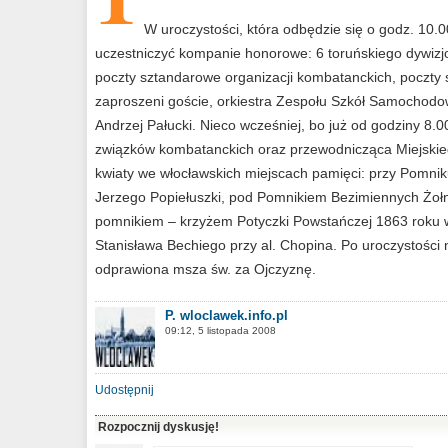
W uroczystości, która odbędzie się o godz. 10.
uczestniczyć kompanie honorowe: 6 toruńskiego dywizjonu
poczty sztandarowe organizacji kombatanckich, poczty
zaproszeni goście, orkiestra Zespołu Szkół Samochodo
Andrzej Pałucki. Nieco wcześniej, bo już od godziny 8.
związków kombatanckich oraz przewodnicząca Miejskie
kwiaty we włocławskich miejscach pamięci: przy Pomnik
Jerzego Popiełuszki, pod Pomnikiem Bezimiennych Żoł
pomnikiem – krzyżem Potyczki Powstańczej 1863 roku w
Stanisława Bechiego przy al. Chopina. Po uroczystości 
odprawiona msza św. za Ojczyznę.
P. wloclawek.info.pl
09:12, 5 listopada 2008
Udostępnij
Rozpocznij dyskusję!