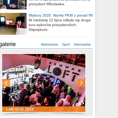
prezydent Włocławka..
Wybory 2020. Wyniki PKW z ponad 99
procent obwodów
W niedzielę 12 lipca odbyła się druga
tura wyborów prezydenckich.
Największe..
galerie
Wydarzenia
Sport
Internautów
Sylwester Hotel Młyn 31.12.2018
Sylwester Miejski 31.12.2018
Sylwester Loft 31.12.2018
Loft 05.01.2019
Sylwester Podgrodzie 31.12.2018
Sylwester Pensjonat Michelin 31.12.2018