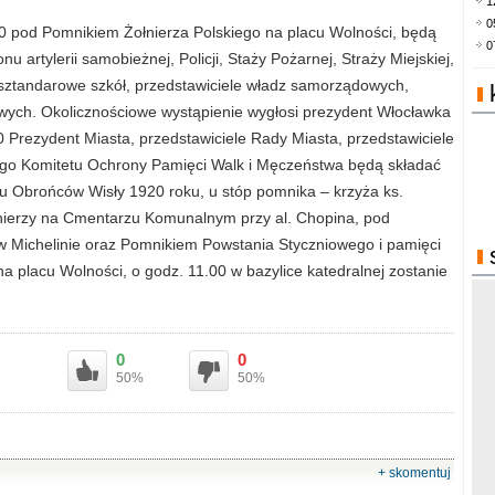
1
0
00 pod Pomnikiem Żołnierza Polskiego na placu Wolności, będą
0
 artylerii samobieżnej, Policji, Staży Pożarnej, Straży Miejskiej,
 sztandarowe szkół, przedstawiciele władz samorządowych,
wych. Okolicznościowe wystąpienie wygłosi prezydent Włocławka
00 Prezydent Miasta, przedstawiciele Rady Miasta, przedstawiciele
go Komitetu Ochrony Pamięci Walk i Męczeństwa będą składać
u Obrońców Wisły 1920 roku, u stóp pomnika – krzyża ks.
nierzy na Cmentarzu Komunalnym przy al. Chopina, pod
 Michelinie oraz Pomnikiem Powstania Styczniowego i pamięci
na placu Wolności, o godz. 11.00 w bazylice katedralnej zostanie
0
0
50%
50%
+ skomentuj