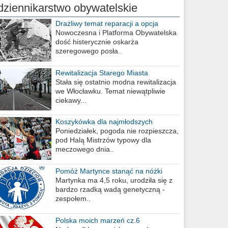
dziennikarstwo obywatelskie
Drażliwy temat reparacji a opcja
berlińska
Nowoczesna i Platforma Obywatelska
dość histerycznie oskarża
szeregowego posła..
Rewitalizacja Starego Miasta
Stała się ostatnio modna rewitalizacja
we Włocławku. Temat niewątpliwie
ciekawy...
Koszykówka dla najmłodszych
Poniedziałek, pogoda nie rozpieszcza,
pod Halą Mistrzów typowy dla
meczowego dnia..
Pomóż Martynce stanąć na nóżki
Martynka ma 4,5 roku, urodziła się z
bardzo rzadką wadą genetyczną -
zespołem..
Polska moich marzeń cz.6