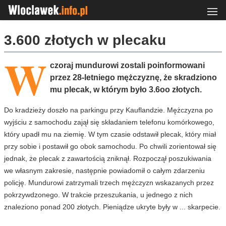
3.600 złotych w plecaku
W
czoraj mundurowi zostali poinformowani
przez 28-letniego mężczyznę, że skradziono
mu plecak, w którym było 3.6oo złotych.
Do kradzieży doszło na parkingu przy Kauflandzie. Mężczyzna po
wyjściu z samochodu zajął się składaniem telefonu komórkowego,
który upadł mu na ziemię. W tym czasie odstawił plecak, który miał
przy sobie i postawił go obok samochodu. Po chwili zorientował się
jednak, że plecak z zawartością zniknął. Rozpoczął poszukiwania
we własnym zakresie, następnie powiadomił o całym zdarzeniu
policję. Mundurowi zatrzymali trzech mężczyzn wskazanych przez
pokrzywdzonego. W trakcie przeszukania, u jednego z nich
znaleziono ponad 200 złotych. Pieniądze ukryte były w ... skarpecie.