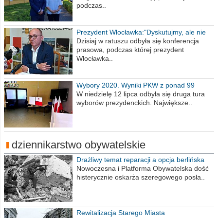
podczas..
Prezydent Włocławka:"Dyskutujmy, ale nie
obrażajmy się”
Dzisiaj w ratuszu odbyła się konferencja
prasowa, podczas której prezydent
Włocławka..
Wybory 2020. Wyniki PKW z ponad 99
procent obwodów
W niedzielę 12 lipca odbyła się druga tura
wyborów prezydenckich. Największe..
dziennikarstwo obywatelskie
Drażliwy temat reparacji a opcja berlińska
Nowoczesna i Platforma Obywatelska dość
histerycznie oskarża szeregowego posła..
Rewitalizacja Starego Miasta