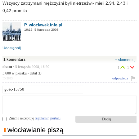
Wszyscy zatrzymani mężczyźni byli nietrzeźwi- mieli 2,94, 2,43 i
0,42 promila.
P. wloclawek.info.pl
16:16, 5 listopada 2008
Udostępnij
1 komentarz
+ skomentuj
cham
• 5 listopada 2008, 16:20
1
1
3.600 w plecaku - debil :D
odpowiedz
ID:3633
Znam i akceptuję
regulamin portalu
włocławianie piszą