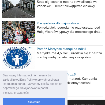
Stała się ostatnio modna rewitalizacja we
Włocławku. Temat niewątpliwie ciekawy...
Koszykówka dla najmłodszych
Poniedziałek, pogoda nie rozpieszcza, pod
Halą Mistrzów typowy dla meczowego dnia..
Pomóż Martynce stanąć na nóżki
Martynka ma 4,5 roku, urodziła się z bardzo
rzadką wadą genetyczną - zespołem..
Polska moich marzeń cz.6
Szanowny Internauto, informujemy, że
Nadszedł kres moich marzeń. Kampania
zaktualizowaliśmy Politykę prywatności oraz
wyborcza czyli niecodzienny festiwal
Regulamin portalu. Używamy plików cookie do
obietnic,..
poprawnego funkcjonowania portalu.
Polityka prywatności
Akceptuję