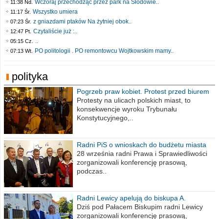
Wczoraj przechodząc przez park na Słodowie..
11:38 Nd.
Wszystko umiera
11:17 Śr.
z gniazdami ptaków Na żytniej obok..
07:23 Śr.
Czytaliście już :..
12:47 Pt.
..
05:15 Cz.
PO politologii . PO remontowcu Wojtkowskim mamy..
07:13 Wt.
polityka
Pogrzeb praw kobiet. Protest przed biurem
poselskim PiS
Protesty na ulicach polskich miast, to
konsekwencje wyroku Trybunału
Konstytucyjnego,..
Radni PiS o wnioskach do budżetu miasta
na 2021 rok
28 września radni Prawa i Sprawiedliwości
zorganizowali konferencję prasową,
podczas..
Radni Lewicy apelują do biskupa A.
Wiesława Meringa
Dziś pod Pałacem Biskupim radni Lewicy
zorganizowali konferencję prasową,