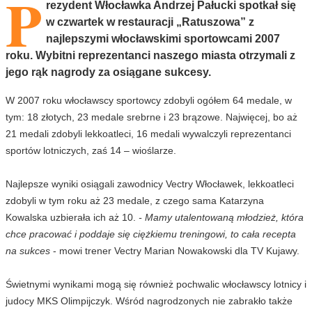
P
rezydent Włocławka Andrzej Pałucki spotkał się
w czwartek w restauracji „Ratuszowa” z
najlepszymi włocławskimi sportowcami 2007
roku. Wybitni reprezentanci naszego miasta otrzymali z
jego rąk nagrody za osiągane sukcesy.
W 2007 roku włocławscy sportowcy zdobyli ogółem 64 medale, w
tym: 18 złotych, 23 medale srebrne i 23 brązowe. Najwięcej, bo aż
21 medali zdobyli lekkoatleci, 16 medali wywalczyli reprezentanci
sportów lotniczych, zaś 14 – wioślarze.
Najlepsze wyniki osiągali zawodnicy Vectry Włocławek, lekkoatleci
zdobyli w tym roku aż 23 medale, z czego sama Katarzyna
Kowalska uzbierała ich aż 10.
- Mamy utalentowaną młodzież, która
chce pracować i poddaje się ciężkiemu treningowi, to cała recepta
na sukces
- mowi trener Vectry Marian Nowakowski dla TV Kujawy.
Świetnymi wynikami mogą się również pochwalic włocławscy lotnicy i
judocy MKS Olimpijczyk. Wśród nagrodzonych nie zabrakło także