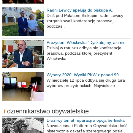
Radni Lewicy apelują do biskupa A.
Wiesława Meringa
Dziś pod Pałacem Biskupim radni Lewicy
zorganizowali konferencję prasową,
podczas..
Prezydent Włocławka:"Dyskutujmy, ale nie
obrażajmy się”
Dzisiaj w ratuszu odbyła się konferencja
prasowa, podczas której prezydent
Włocławka..
Wybory 2020. Wyniki PKW z ponad 99
procent obwodów
W niedzielę 12 lipca odbyła się druga tura
wyborów prezydenckich. Największe..
dziennikarstwo obywatelskie
Drażliwy temat reparacji a opcja berlińska
Nowoczesna i Platforma Obywatelska dość
histerycznie oskarża szeregowego posła..