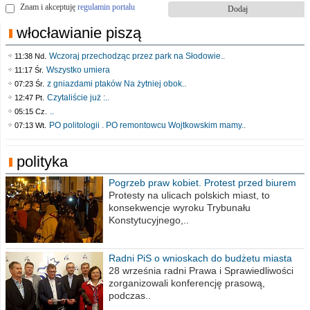
Znam i akceptuję
regulamin portalu
włocławianie piszą
Wczoraj przechodząc przez park na Słodowie..
11:38 Nd.
Wszystko umiera
11:17 Śr.
z gniazdami ptaków Na żytniej obok..
07:23 Śr.
Czytaliście już :..
12:47 Pt.
..
05:15 Cz.
PO politologii . PO remontowcu Wojtkowskim mamy..
07:13 Wt.
polityka
Pogrzeb praw kobiet. Protest przed biurem
poselskim PiS
Protesty na ulicach polskich miast, to
konsekwencje wyroku Trybunału
Konstytucyjnego,..
Radni PiS o wnioskach do budżetu miasta
na 2021 rok
28 września radni Prawa i Sprawiedliwości
zorganizowali konferencję prasową,
podczas..