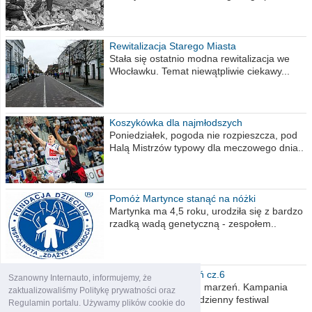
Rewitalizacja Starego Miasta
Stała się ostatnio modna rewitalizacja we
Włocławku. Temat niewątpliwie ciekawy...
Koszykówka dla najmłodszych
Poniedziałek, pogoda nie rozpieszcza, pod
Halą Mistrzów typowy dla meczowego dnia..
Pomóż Martynce stanąć na nóżki
Martynka ma 4,5 roku, urodziła się z bardzo
rzadką wadą genetyczną - zespołem..
Polska moich marzeń cz.6
Szanowny Internauto, informujemy, że
Nadszedł kres moich marzeń. Kampania
zaktualizowaliśmy Politykę prywatności oraz
wyborcza czyli niecodzienny festiwal
Regulamin portalu. Używamy plików cookie do
obietnic,..